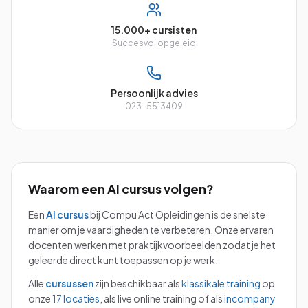
15.000+ cursisten
Succesvol opgeleid
Persoonlijk advies
023-5513409
Waarom een
AI
cursus volgen?
Een
AI
cursus
bij Compu Act Opleidingen is de snelste
manier om je vaardigheden te verbeteren. Onze ervaren
docenten werken met praktijkvoorbeelden zodat je het
geleerde direct kunt toepassen op je werk.
Alle
cursussen
zijn beschikbaar als
klassikale training
op
onze
17 locaties
, als live online training of als
incompany