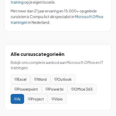
training
op je eigen locatie.
Met meer dan 21 jaar ervaring en 15.000+ opgeleide
cursisten is Compu Act dé specialist in
Microsoft Office
trainingen
in Nederland.
Alle cursuscategorieën
Bekijk ons complete aanbod aan Microsoft Office en IT
trainingen.
Excel
Word
Outlook
Powerpoint
Power bi
Office 365
Ai
Project
Visio