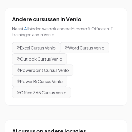
Andere cursussen in
Venlo
Naast
AI
bieden we ook andere Microsoft Office en IT
trainingen aan in
Venlo
.
Excel
Cursus
Venlo
Word
Cursus
Venlo
Outlook
Cursus
Venlo
Powerpoint
Cursus
Venlo
Power Bi
Cursus
Venlo
Office 365
Cursus
Venlo
AI
cursus
op andere locaties