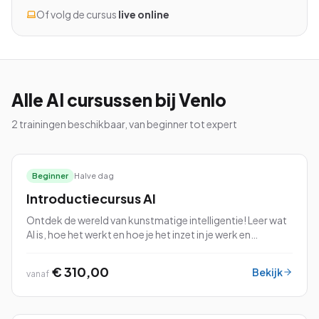
Of volg de cursus
live online
Bekijk alle cursussen
Alle
AI
cursussen
bij Venlo
Bel ons: 023-5513409
2
trainingen beschikbaar, van beginner tot expert
Gratis studiegids downloaden
Beginner
Halve dag
4.8/5
15.000+ deelnemers
Introductiecursus AI
Ontdek de wereld van kunstmatige intelligentie! Leer wat
AI is, hoe het werkt en hoe je het inzet in je werk en
dagelijks leven.
€ 310,00
Bekijk
vanaf