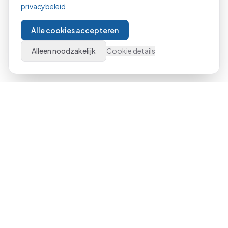
privacybeleid
Alle cookies accepteren
Alleen noodzakelijk
Cookie details
Al meer dan 21 jaar dé specialist in Microsoft Office
trainingen door heel Nederland. Van beginner tot expert,