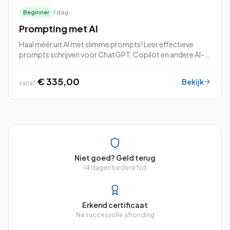
Beginner
1 dag
Prompting met AI
Haal méér uit AI met slimme prompts! Leer effectieve
prompts schrijven voor ChatGPT, Copilot en andere AI-
tools.
€ 335,00
Bekijk
vanaf
Niet goed? Geld terug
14 dagen bedenktijd
Erkend certificaat
Na succesvolle afronding