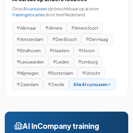
Onze
AI
cursussen
zijn beschikbaar op al onze
trainingslocaties
door heel Nederland.
Alkmaar
Almere
Amersfoort
Amsterdam
Den Bosch
Den Haag
Eindhoven
Haarlem
Hoorn
Leeuwarden
Leiden
Limburg
Nijmegen
Rotterdam
Utrecht
Zaandam
Zwolle
Alle
AI
cursussen
AI
InCompany training