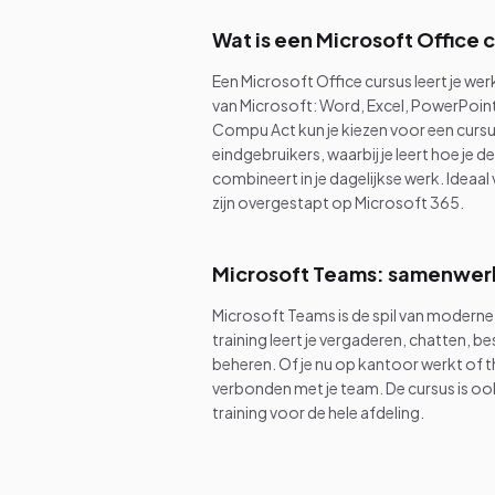
Wat is een Microsoft Office 
Een Microsoft Office cursus leert je w
van Microsoft: Word, Excel, PowerPoint
Compu Act kun je kiezen voor een curs
eindgebruikers, waarbij je leert hoe je
combineert in je dagelijkse werk. Ideaa
zijn overgestapt op Microsoft 365.
Microsoft Teams: samenwer
Microsoft Teams is de spil van moder
training leert je vergaderen, chatten, b
beheren. Of je nu op kantoor werkt of th
verbonden met je team. De cursus is o
training voor de hele afdeling.