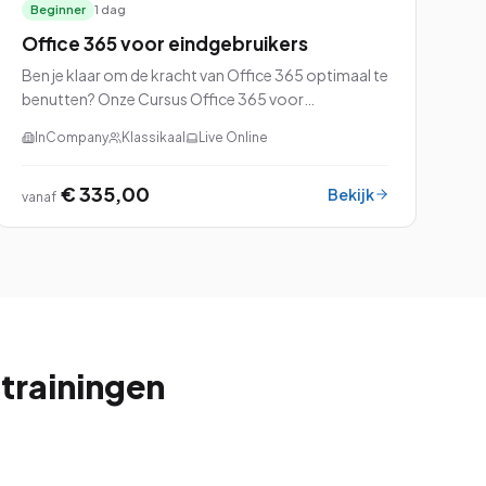
Beginner
1 dag
Office 365 voor eindgebruikers
Ben je klaar om de kracht van Office 365 optimaal te
benutten? Onze Cursus Office 365 voor
eindgebruikers is speciaal ontworpen om jou
InCompany
Klassikaal
Live Online
vertrouwd te maken met alle ins en outs van dit
veelzijdige pl...
€ 335,00
Bekijk
vanaf
 trainingen