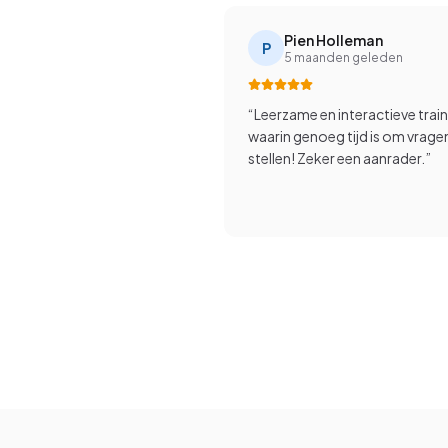
Pien Holleman
P
5 maanden geleden
“
Leerzame en interactieve trai
waarin genoeg tijd is om vrage
stellen! Zeker een aanrader.
”