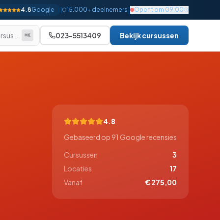
|
4.8
Google
|
15.000+ deelnemers
Opent om 09:00
rsus...
023-5513409
Bekijk cursussen
⌘K
Alle bekijken
Beginner
Gevorderd
Gevorderd
4.8
Gevorderd
Gebaseerd op
91
Google recensies
Gevorderd
Cursussen
3
Locaties
17
Gevorderd
Vanaf
€ 275,00
Gevorderd
Expert