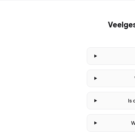
Veelges
Is
W