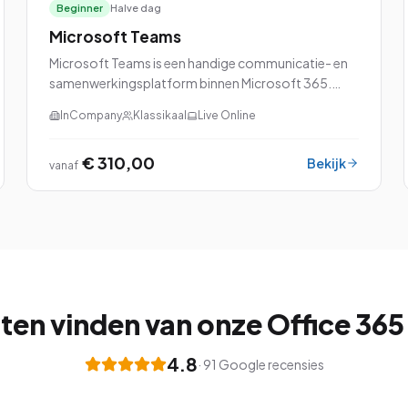
Beginner
Halve dag
Microsoft Teams
Microsoft Teams is een handige communicatie- en
samenwerkingsplatform binnen Microsoft 365.
Deze veelzijdige tool kan voor verschillende
InCompany
Klassikaal
Live Online
doeleinden worden gebruikt.
€ 310,00
Bekijk
vanaf
ten vinden van onze Office 365
4.8
·
91
Google recensies