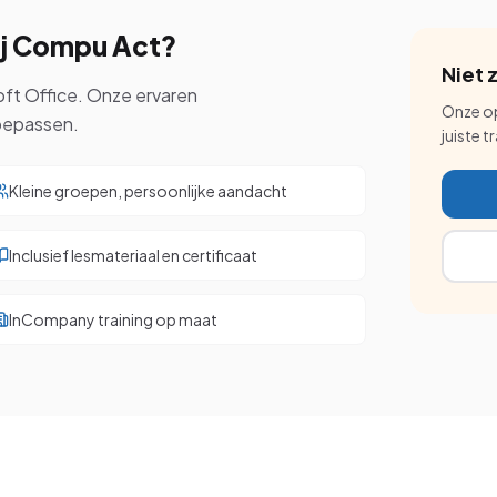
ij Compu Act?
Niet 
osoft Office. Onze ervaren
Onze op
toepassen.
juiste t
Kleine groepen, persoonlijke aandacht
Inclusief lesmateriaal en certificaat
InCompany training op maat