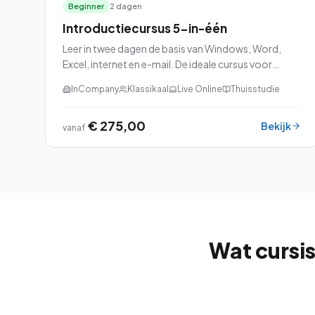
Beginner
2 dagen
Introductiecursus 5-in-één
Leer in twee dagen de basis van Windows, Word,
Excel, internet en e-mail. De ideale cursus voor
beginners die snel productief willen worden met
InCompany
Klassikaal
Live Online
Thuisstudie
Microsoft Office.
€ 275,00
Bekijk
vanaf
Wat cursis