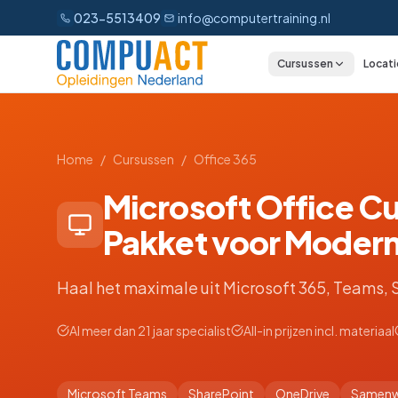
023-5513409
info@computertraining.nl
Cursussen
Locati
CATEGORIEËN
Excel
Home
/
Cursussen
/
Office 365
Word
Microsoft Office C
Outlook
Pakket voor Moder
PowerPoint
Haal het maximale uit Microsoft 365, Teams, 
Power BI
Al meer dan 21 jaar specialist
All-in prijzen incl. materiaal
Office 365
AI
Microsoft Teams
SharePoint
OneDrive
Samenw