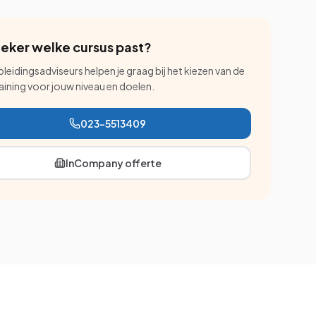
zeker welke cursus past?
leidingsadviseurs helpen je graag bij het kiezen van de
raining voor jouw niveau en doelen.
023-5513409
InCompany offerte