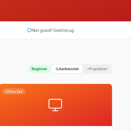
Beginner
Gevorderd
Beginner
Niet goed? Geld terug
Zoeken
⌘K
Beginner
Aanbevolen
Populairst
Office 365