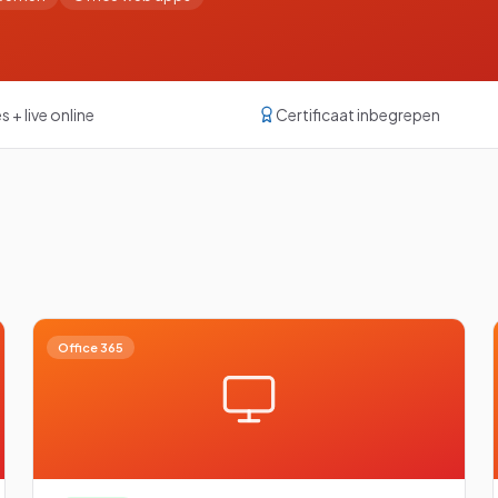
Excel met AI
Excel Power BI
Word en Excel
s + live online
Certificaat inbegrepen
InCompany training
Op maat, op je eigen locatie
kijken
Office 365