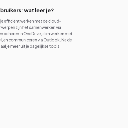
bruikers: wat leer je?
 je efficiënt werken met de cloud-
werpen zijn het samenwerken via
n beheren in OneDrive, slim werken met
el, en communiceren via Outlook. Na de
al je meer uit je dagelijkse tools.