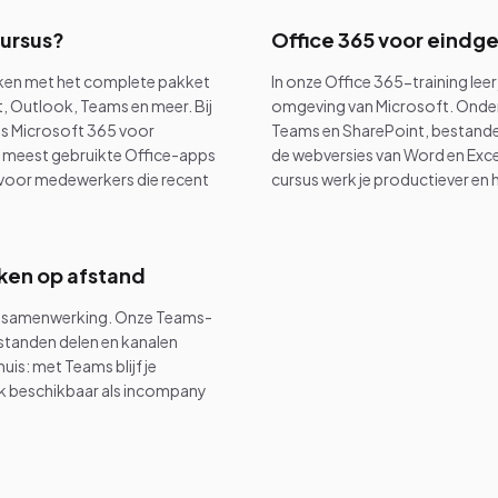
cursus?
Office 365 voor eindge
erken met het complete pakket
In onze Office 365-training leer
, Outlook, Teams en meer. Bij
omgeving van Microsoft. Onder
us Microsoft 365 voor
Teams en SharePoint, bestande
 de meest gebruikte Office-apps
de webversies van Word en Exc
l voor medewerkers die recent
cursus werk je productiever en ha
ken op afstand
ne samenwerking. Onze Teams-
estanden delen en kanalen
uis: met Teams blijf je
ok beschikbaar als incompany