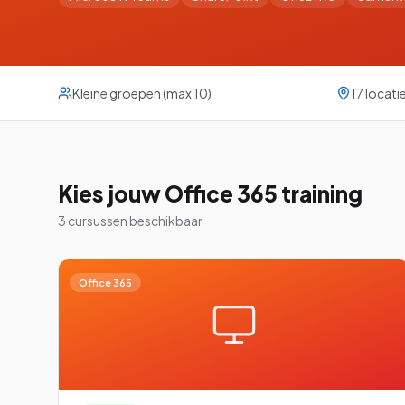
VBA
Project
Kleine groepen (max 10)
17 locatie
Visio
Kies jouw
Office 365
training
Alle 26 cursussen be
3
cursus
sen
beschikbaar
Office 365