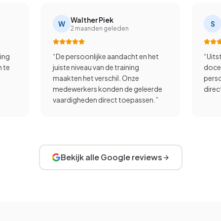
Walther Piek
W
S
2 maanden geleden
ning
“
De persoonlijke aandacht en het
“
Uits
n te
juiste niveau van de training
docen
maakten het verschil. Onze
perso
medewerkers konden de geleerde
direc
vaardigheden direct toepassen.
”
Bekijk alle Google reviews