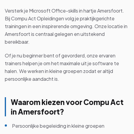
Versterk je Microsoft Office-skills in hartje Amersfoort.
Bij Compu Act Opleidingen volg je praktijkgerichte
trainingen in een inspirerende omgeving. Onze locatie in
Bekijk alle cursussen
Amersfoort is centraal gelegen en uitstekend
bereikbaar.
Bel ons: 023-5513409
Of je nu beginner bent of gevorderd, onze ervaren
Gratis studiegids downloaden
trainers helpen je om het maximale uit je software te
halen. We werken in kleine groepen zodat er altijd
persoonlijke aandacht is.
4.8/5
15.000+ deelnemers
Waarom kiezen voor Compu Act
in Amersfoort?
Persoonlijke begeleiding in kleine groepen