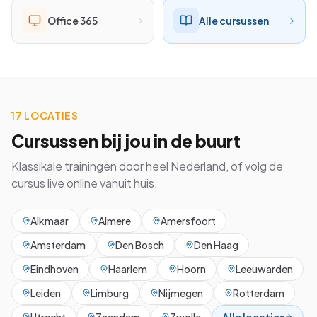
Office 365
Alle cursussen
17 LOCATIES
Cursussen bij jou in de buurt
Klassikale trainingen door heel Nederland, of volg de
cursus live online vanuit huis.
Alkmaar
Almere
Amersfoort
Amsterdam
Den Bosch
Den Haag
Eindhoven
Haarlem
Hoorn
Leeuwarden
Leiden
Limburg
Nijmegen
Rotterdam