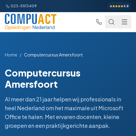
023-5513409
4.8
Home
/
Computercursus Amersfoort
Excel
Computercursus
Excel Basis
Word
Beginner
Amersfoort
Excel Gevorderd
Gevorderd
Word Basis
Outlook
Beginner
Al meer dan 21 jaar helpen wij professionals in
Excel: Functies en Formules
Gevorderd
Word Gevorderd
Gevorderd
heel Nederland om het maximale uit Microsoft
Outlook Alles-in-een
PowerPoint
Beginner
Excel: Draaitabellen en Grafieken
Gevorderd
Office te halen. Met ervaren docenten, kleine
Word: Complexe Documenten
Gevorderd
Outlook en Time Management
Beginner
PowerPoint Alles-in-een
Power BI
Beginner
groepen en een praktijkgerichte aanpak.
Excel: Analyse en Rapportage
Gevorderd
Word: Formulieren en Sjablonen
Gevorderd