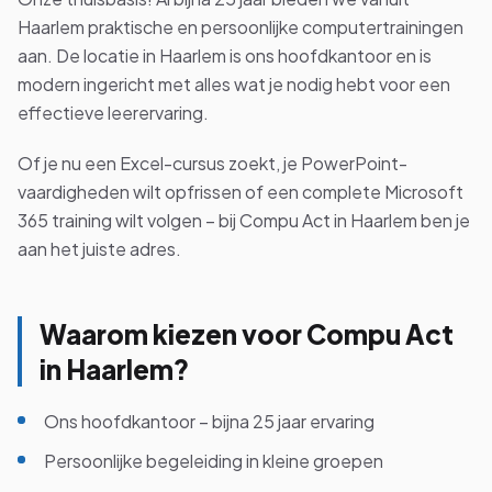
Haarlem praktische en persoonlijke computertrainingen
aan. De locatie in Haarlem is ons hoofdkantoor en is
modern ingericht met alles wat je nodig hebt voor een
Bekijk alle cursussen
effectieve leerervaring.
Of je nu een Excel-cursus zoekt, je PowerPoint-
Bel ons: 023-5513409
vaardigheden wilt opfrissen of een complete Microsoft
365 training wilt volgen – bij Compu Act in Haarlem ben je
Gratis studiegids downloaden
aan het juiste adres.
4.8/5
15.000+ deelnemers
Waarom kiezen voor Compu Act
in Haarlem?
Ons hoofdkantoor – bijna 25 jaar ervaring
Persoonlijke begeleiding in kleine groepen