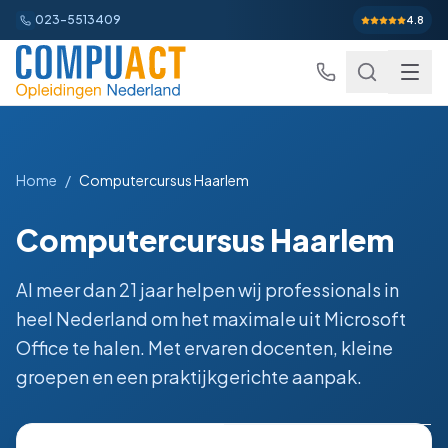
023-5513409
4.8
Home
/
Computercursus Haarlem
Excel
Computercursus Haarlem
Excel Basis
Word
Beginner
Al meer dan 21 jaar helpen wij professionals in
Excel Gevorderd
Gevorderd
Word Basis
Outlook
Beginner
heel Nederland om het maximale uit Microsoft
Excel: Functies en Formules
Gevorderd
Office te halen. Met ervaren docenten, kleine
Word Gevorderd
Gevorderd
Outlook Alles-in-een
PowerPoint
Beginner
groepen en een praktijkgerichte aanpak.
Excel: Draaitabellen en Grafieken
Gevorderd
Word: Complexe Documenten
Gevorderd
Outlook en Time Management
Beginner
PowerPoint Alles-in-een
Power BI
Beginner
Excel: Analyse en Rapportage
Gevorderd
Word: Formulieren en Sjablonen
Gevorderd