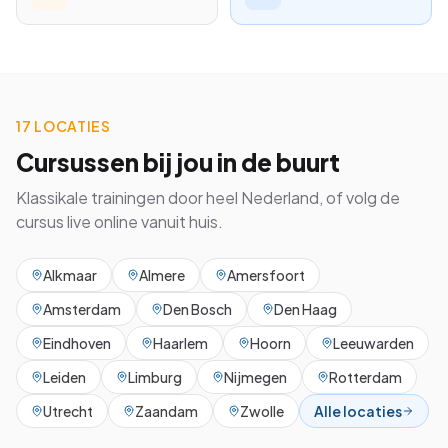
17 LOCATIES
Cursussen bij jou in de buurt
Klassikale trainingen door heel Nederland, of volg de
cursus live online vanuit huis.
Alkmaar
Almere
Amersfoort
Amsterdam
Den Bosch
Den Haag
Eindhoven
Haarlem
Hoorn
Leeuwarden
Leiden
Limburg
Nijmegen
Rotterdam
Utrecht
Zaandam
Zwolle
Alle locaties