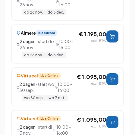
26 nov.
16:00
do 26 nov.
do 3 dec.
Almere
€ 1.195,00
Klassikaal
2
dagen
· start
do
10:00 -
excl. BTW
26 nov.
16:00
do 26 nov.
do 3 dec.
Virtueel
€ 1.095,00
Live Online
2
dagen
· start
wo
10:00 -
excl. BTW
30 sep.
16:00
wo 30 sep.
wo 7 okt.
Virtueel
€ 1.095,00
Live Online
2
dagen
· start
di
10:00 -
excl. BTW
3 nov.
16:00