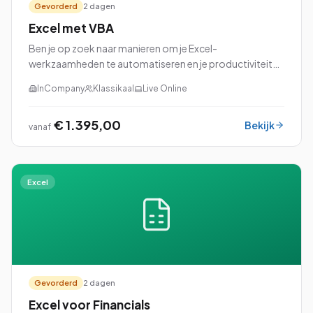
Gevorderd
2 dagen
Excel met VBA
Ben je op zoek naar manieren om je Excel-
werkzaamheden te automatiseren en je productiviteit
naar een hoger niveau te tillen? Dan is onze cursus Excel
InCompany
Klassikaal
Live Online
met VBA (Visual Basic for Applications) perfec...
€ 1.395,00
Bekijk
vanaf
Excel
Gevorderd
2 dagen
Excel voor Financials