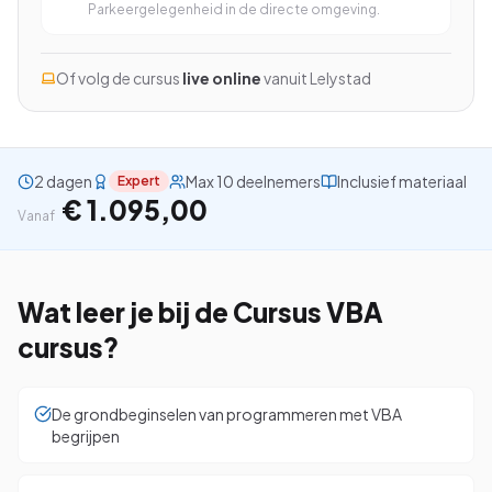
Parkeergelegenheid in de directe omgeving.
Of volg de cursus
live online
vanuit
Lelystad
Bekijk alle cursussen
Bel ons: 023-5513409
2 dagen
Max 10 deelnemers
Inclusief materiaal
Expert
€ 1.095,00
Vanaf
Gratis studiegids downloaden
4.8/5
15.000+ deelnemers
Wat leer je bij de
Cursus VBA
cursus?
De grondbeginselen van programmeren met VBA
begrijpen