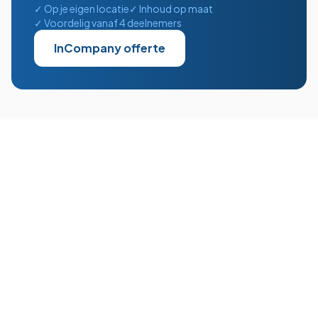
✓ Op je eigen locatie
✓ Inhoud op maat
✓ Voordelig vanaf 4 deelnemers
InCompany offerte