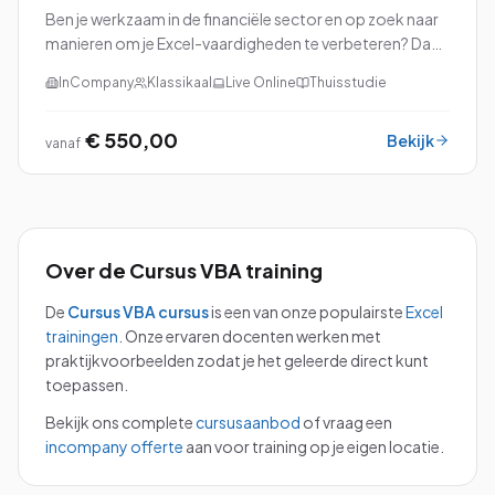
Ben je werkzaam in de financiële sector en op zoek naar
manieren om je Excel-vaardigheden te verbeteren? Dan
is onze cursus Excel voor Financials precies wat je nodig
InCompany
Klassikaal
Live Online
Thuisstudie
hebt!
€ 550,00
Bekijk
vanaf
Over de
Cursus VBA
training
De
Cursus VBA
cursus
is een van onze populairste
Excel
trainingen
.
Onze ervaren docenten werken met
praktijkvoorbeelden zodat je het geleerde direct kunt
toepassen.
Bekijk ons complete
cursusaanbod
of vraag een
incompany offerte
aan voor training op je eigen locatie.