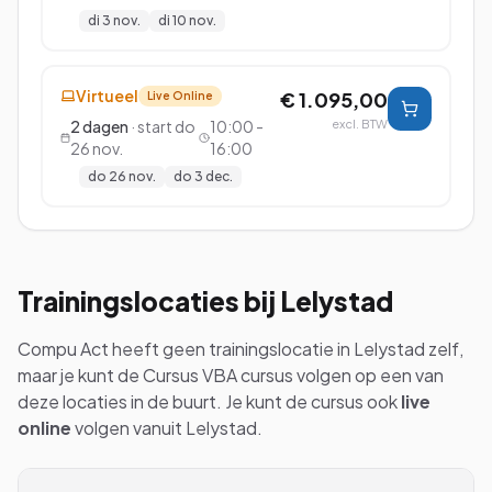
di 3 nov.
di 10 nov.
Virtueel
€ 1.095,00
Live Online
2
dagen
· start
do
10:00 -
excl. BTW
26 nov.
16:00
do 26 nov.
do 3 dec.
Trainingslocaties bij
Lelystad
Compu Act heeft geen trainingslocatie in
Lelystad
zelf,
maar je kunt de
Cursus VBA
cursus volgen op een van
deze locaties in de buurt. Je kunt de cursus ook
live
online
volgen vanuit
Lelystad
.