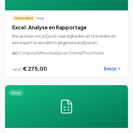
Gevorderd
1 dag
Excel: Analyse en Rapportage
Ben je klaar om je Excel-vaardigheden uit te breiden en
een expert te worden in gegevensanalyse en
rapportage? Dan is onze cursus Excel: Analyse en
InCompany
Klassikaal
Live Online
Thuisstudie
Rapportage perfect voor jou!
€ 275,00
Bekijk
vanaf
Excel