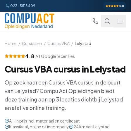
023-5513409
4.8
Home
/
Cursussen
/
Cursus VBA
/
Lelystad
4.8
·
91
Google recensies
Excel
Cursus VBA
cursus in
Lelystad
Excel Basis
Word
Beginner
Op zoek naar een
Cursus VBA
cursus in de buurt
Excel Gevorderd
Gevorderd
Word Basis
Outlook
Beginner
van
Lelystad
? Compu Act Opleidingen biedt
Excel: Functies en Formules
deze training aan op
3
locaties dichtbij
Lelystad
Gevorderd
Word Gevorderd
Gevorderd
Outlook Alles-in-een
PowerPoint
Beginner
en als live online training.
Excel: Draaitabellen en Grafieken
Gevorderd
Word: Complexe Documenten
Gevorderd
Outlook en Time Management
Beginner
PowerPoint Alles-in-een
Power BI
Beginner
All-in prijs incl. materiaal en certificaat
Excel: Analyse en Rapportage
Gevorderd
Word: Formulieren en Sjablonen
Gevorderd
Klassikaal, online of incompany
24
km van
Lelystad