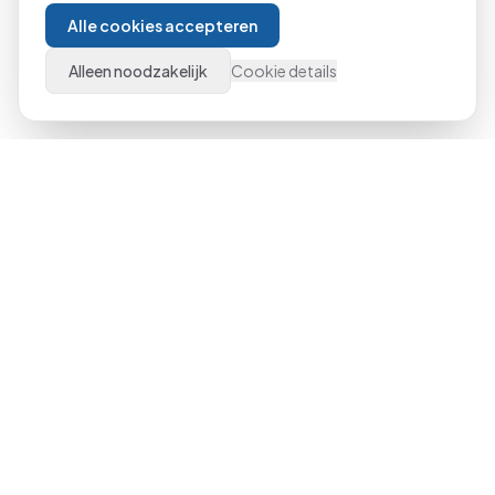
Alle cookies accepteren
Alleen noodzakelijk
Cookie details
Al meer dan 21 jaar dé specialist in Microsoft Office
trainingen door heel Nederland. Van beginner tot expert,
klassikaal of online.