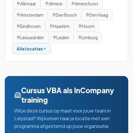
Alkmaar
Almere
Amersfoort
Amsterdam
Den Bosch
Den Haag
Eindhoven
Haarlem
Hoorn
Leeuwarden
Leiden
Limburg
Alle locaties
Cursus VBA
als InCompany
training
Wil je deze cursus op maat voor jouw team in
Lelystad
? Wij komen naar je locatie met een
programma afgestemd op jouw organisatie.