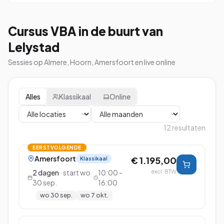
Cursus VBA in de buurt van
Lelystad
Sessies op Almere, Hoorn, Amersfoort en live online
Alles
Klassikaal
Online
12
resultaten
EERSTVOLGENDE
Amersfoort
€ 1.195,00
Klassikaal
2
dagen
· start
wo
10:00 -
excl. BTW
30 sep.
16:00
wo 30 sep.
wo 7 okt.