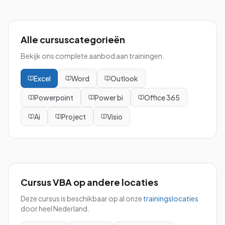
Alle cursuscategorieën
Bekijk ons complete aanbod aan trainingen.
Excel
Word
Outlook
Powerpoint
Power bi
Office 365
Ai
Project
Visio
Cursus VBA
op andere locaties
Deze cursus is beschikbaar op al onze
trainingslocaties
door heel Nederland.