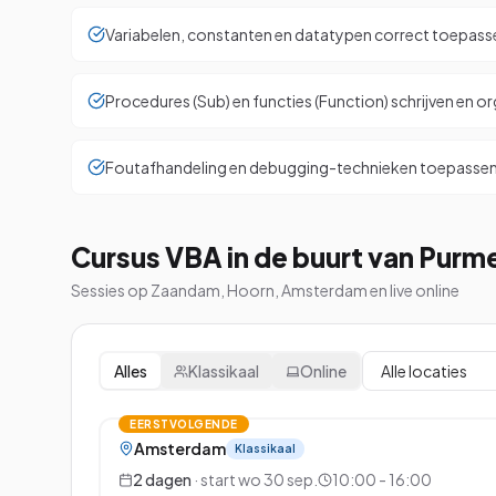
Variabelen, constanten en datatypen correct toepass
Procedures (Sub) en functies (Function) schrijven en o
Foutafhandeling en debugging-technieken toepasse
Cursus VBA in de buurt van Purm
Sessies op Zaandam, Hoorn, Amsterdam en live online
Alles
Klassikaal
Online
EERSTVOLGENDE
Amsterdam
Klassikaal
2
dagen
· start
wo 30 sep.
10:00 - 16:00