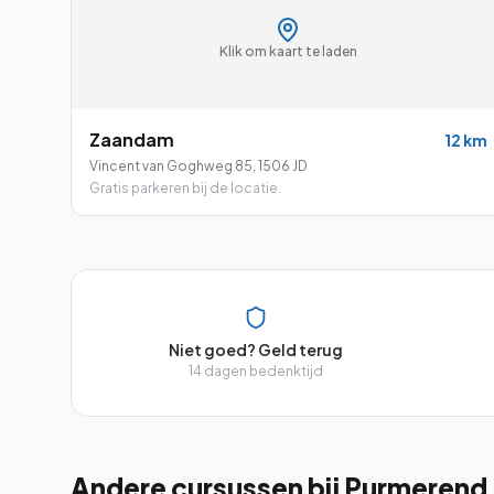
Klik om kaart te laden
Zaandam
12
km
Vincent van Goghweg 85
,
1506 JD
Gratis parkeren bij de locatie.
Niet goed? Geld terug
14 dagen bedenktijd
Andere cursussen
bij Purmerend