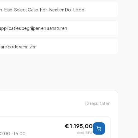
en-Else, Select Case, For-Next en Do-Loop
pplicaties begrijpen en aansturen
are code schrijven
12
resultaten
€ 1.195,00
0:00 - 16:00
excl. BTW