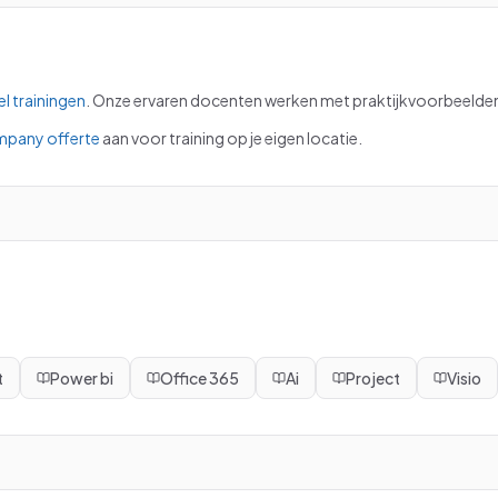
el
trainingen
.
Onze ervaren docenten werken met praktijkvoorbeelden 
mpany offerte
aan voor training op je eigen locatie.
t
Power bi
Office 365
Ai
Project
Visio