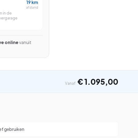
19
km
Beginner
afstand
n in de
Gevorderd
eergarage
Beginner
ive online
vanuit
Zoeken
⌘K
€ 1.095,00
Vanaf
ief gebruiken