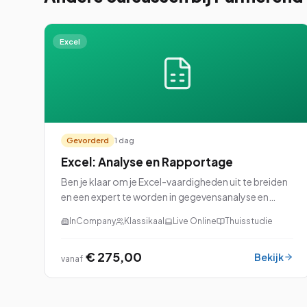
Excel
Gevorderd
1 dag
Excel: Analyse en Rapportage
Ben je klaar om je Excel-vaardigheden uit te breiden
en een expert te worden in gegevensanalyse en
rapportage? Dan is onze cursus Excel: Analyse en
InCompany
Klassikaal
Live Online
Thuisstudie
Rapportage perfect voor jou!
€ 275,00
Bekijk
vanaf