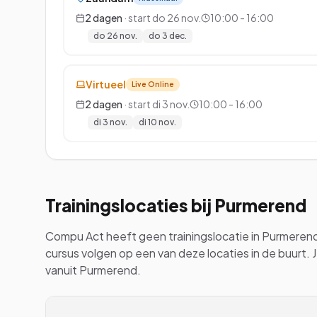
2
dagen
· start
do 26 nov.
10:00 - 16:00
do 26 nov.
do 3 dec.
Virtueel
Live Online
2
dagen
· start
di 3 nov.
10:00 - 16:00
di 3 nov.
di 10 nov.
Trainingslocaties bij
Purmerend
Compu Act heeft geen trainingslocatie in
Purmeren
cursus volgen op een van deze locaties in de buurt. 
vanuit
Purmerend
.