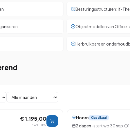
en
Besturingsstructuren: If-Th
rganiseren
Objectmodellen van Office-a
n
Herbruikbare en onderhoudb
erend
Hoorn
€ 1.195,00
Klassikaal
excl. BTW
2
dagen
· start
wo 30 sep.
1