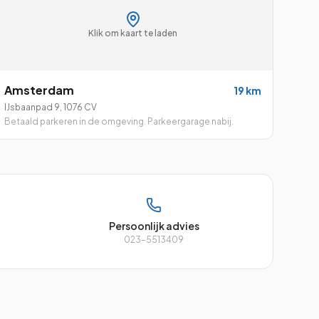
Klik om kaart te laden
Amsterdam
19
km
IJsbaanpad 9
,
1076 CV
Betaald parkeren in de omgeving. Parkeergarage nabij.
Persoonlijk advies
023-5513409