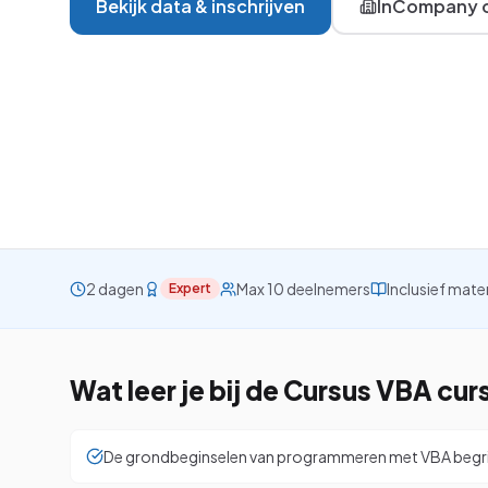
Bekijk data & inschrijven
InCompany o
VBA
Project
Visio
Alle 26 cursussen be
2 dagen
Max 10 deelnemers
Inclusief mate
Expert
Wat leer je bij de
Cursus VBA
cur
De grondbeginselen van programmeren met VBA begr