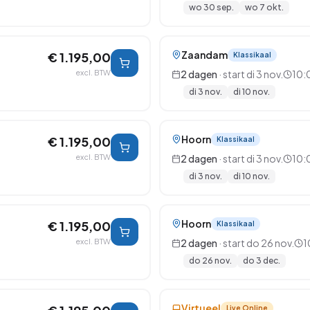
wo 30 sep.
wo 7 okt.
Zaandam
€ 1.195,00
Klassikaal
excl. BTW
2
dagen
· start
di 3 nov.
10:
di 3 nov.
di 10 nov.
Hoorn
€ 1.195,00
Klassikaal
excl. BTW
2
dagen
· start
di 3 nov.
10:
di 3 nov.
di 10 nov.
Hoorn
€ 1.195,00
Klassikaal
excl. BTW
2
dagen
· start
do 26 nov.
1
do 26 nov.
do 3 dec.
Virtueel
Live Online