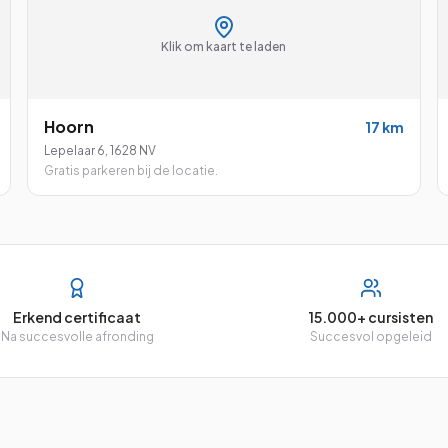
Klik om kaart te laden
Hoorn
17
km
Lepelaar 6
,
1628 NV
Gratis parkeren bij de locatie.
Erkend certificaat
15.000+ cursisten
Na succesvolle afronding
Succesvol opgeleid