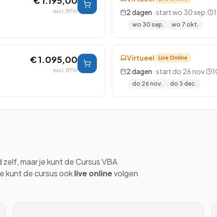
€ 1.195,00
excl. BTW
2
dagen
· start
wo 30 sep.
1
wo 30 sep.
wo 7 okt.
Virtueel
€ 1.095,00
Live Online
excl. BTW
2
dagen
· start
do 26 nov.
1
do 26 nov.
do 3 dec.
d
zelf, maar je kunt de
Cursus VBA
Je kunt de cursus ook
live online
volgen