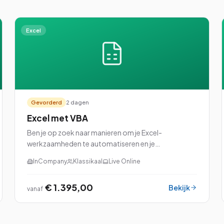
Excel
Gevorderd
2 dagen
Excel met VBA
Ben je op zoek naar manieren om je Excel-
werkzaamheden te automatiseren en je
productiviteit naar een hoger niveau te tillen? Dan is
InCompany
Klassikaal
Live Online
onze cursus Excel met VBA (Visual Basic for
Applications) perfec...
€ 1.395,00
Bekijk
vanaf