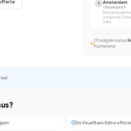
fferte
Amsterdam
3
Excel met AI
IJsbaanpad 9
Betaald parkere
Excel Power BI
omgeving. Park
nabij.
Word en Excel
Of volg de cursus
l
InCompany training
Purmerend
Op maat, op je eigen locatie
kijken
riaal
sus?
ijpen
De Visual Basic Editor effect