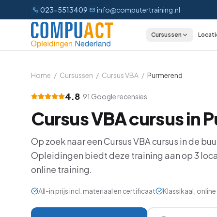
023-5513409
info@computertraining.nl
Cursussen
Locati
CATEGORIEËN
Excel
Home
/
Cursussen
/
Cursus VBA
/
Purmerend
Word
4.8
·
91
Google recensies
Cursus VBA
cursus in
P
Outlook
PowerPoint
Op zoek naar een
Cursus VBA
cursus in de buu
Opleidingen biedt deze training aan op
3
loca
Power BI
online training.
Office 365
All-in prijs incl. materiaal en certificaat
Klassikaal, onli
AI