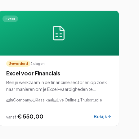
Excel
Gevorderd
2 dagen
Excel voor Financials
Ben je werkzaam in de financiële sector en op zoek
naar manieren om je Excel-vaardigheden te
verbeteren? Dan is onze cursus Excel voor Financials
InCompany
Klassikaal
Live Online
Thuisstudie
precies wat je nodig hebt!
€ 550,00
Bekijk
vanaf