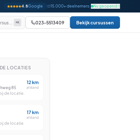
|
4.8
Google
|
15.000+ deelnemers
Nu geopend
rsus...
023-5513409
Bekijk cursussen
⌘K
Alle bekijken
Beginner
Gevorderd
NDE LOCATIES
Gevorderd
12
km
Gevorderd
ghweg 85
afstand
ij de locatie.
Gevorderd
Gevorderd
17
km
afstand
Gevorderd
ij de locatie.
Expert