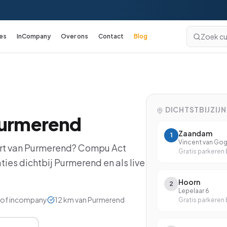
Zoek cu
es
InCompany
Over ons
Contact
Blog
Excel
cursussen
Excel Basis
Excel Gevorderd
DICHTSTBIJZIJ
urmerend
Excel: Functies en Formules
Zaandam
1
Excel: Draaitabellen en Grafieken
Vincent van Go
rt van
Purmerend
? Compu Act
Gratis parkeren b
Excel: Analyse en Rapportage
ties dichtbij
Purmerend
en als live
Excel: Koppelingen en Macro's
Hoorn
2
Lepelaar 6
Excel voor Financials
ne of incompany
12
km van
Purmerend
Gratis parkeren b
Excel met VBA