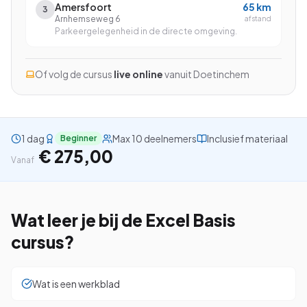
Amersfoort
65
km
3
Arnhemseweg 6
afstand
Parkeergelegenheid in de directe omgeving.
Bekijk alle cursussen
Of volg de cursus
live online
vanuit
Doetinchem
Bel ons: 023-5513409
1 dag
Max 10 deelnemers
Inclusief materiaal
Beginner
Gratis studiegids downloaden
€ 275,00
Vanaf
4.8/5
15.000+ deelnemers
Wat leer je bij de
Excel Basis
cursus?
Wat is een werkblad