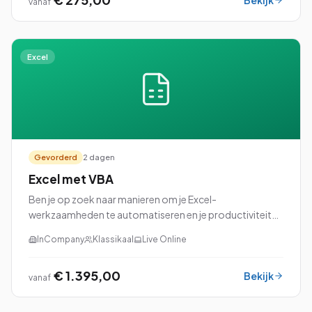
Bekijk
vanaf
Excel
Gevorderd
2 dagen
Excel met VBA
Ben je op zoek naar manieren om je Excel-
werkzaamheden te automatiseren en je productiviteit
naar een hoger niveau te tillen? Dan is onze cursus Excel
InCompany
Klassikaal
Live Online
met VBA (Visual Basic for Applications) perfec...
€ 1.395,00
Bekijk
vanaf