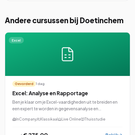
Andere cursussen
bij Doetinchem
Excel
Gevorderd
1 dag
Excel: Analyse en Rapportage
Ben je klaar om je Excel-vaardigheden uit te breiden en
een expert te worden in gegevensanalyse en
rapportage? Dan is onze cursus Excel: Analyse en
InCompany
Klassikaal
Live Online
Thuisstudie
Rapportage perfect voor jou!
€ 275,00