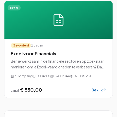
Excel
Gevorderd
2 dagen
Excel voor Financials
Ben je werkzaam in de financiële sector en op zoek naar
manieren om je Excel-vaardigheden te verbeteren? Dan
is onze cursus Excel voor Financials precies wat je nodig
InCompany
Klassikaal
Live Online
Thuisstudie
hebt!
€ 550,00
Bekijk
vanaf