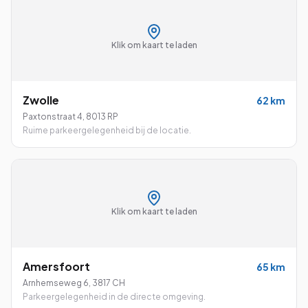
Klik om kaart te laden
Zwolle
62
km
Paxtonstraat 4
,
8013 RP
Ruime parkeergelegenheid bij de locatie.
Klik om kaart te laden
Amersfoort
65
km
Arnhemseweg 6
,
3817 CH
Parkeergelegenheid in de directe omgeving.