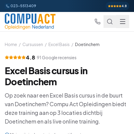
023-5513409
4.8
Home
/
Cursussen
/
Excel Basis
/
Doetinchem
4.8
·
91
Google recensies
Excel
Excel Basis
cursus in
Excel Basis
Word
Beginner
Doetinchem
Excel Gevorderd
Gevorderd
Word Basis
Outlook
Beginner
Op zoek naar een
Excel Basis
cursus in de buurt
Excel: Functies en Formules
Gevorderd
van
Doetinchem
Word Gevorderd
? Compu Act Opleidingen biedt
Gevorderd
Outlook Alles-in-een
PowerPoint
Beginner
deze training aan op
3
locaties dichtbij
Excel: Draaitabellen en Grafieken
Gevorderd
Word: Complexe Documenten
Gevorderd
Outlook en Time Management
Beginner
Doetinchem
en als live online training.
PowerPoint Alles-in-een
Power BI
Beginner
Excel: Analyse en Rapportage
Gevorderd
Word: Formulieren en Sjablonen
Gevorderd