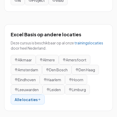
Ai
Project
Visio
Excel Basis
op andere locaties
Deze cursus is beschikbaar op al onze
trainingslocaties
door heel Nederland.
Alkmaar
Almere
Amersfoort
Amsterdam
Den Bosch
Den Haag
Eindhoven
Haarlem
Hoorn
Leeuwarden
Leiden
Limburg
Alle locaties