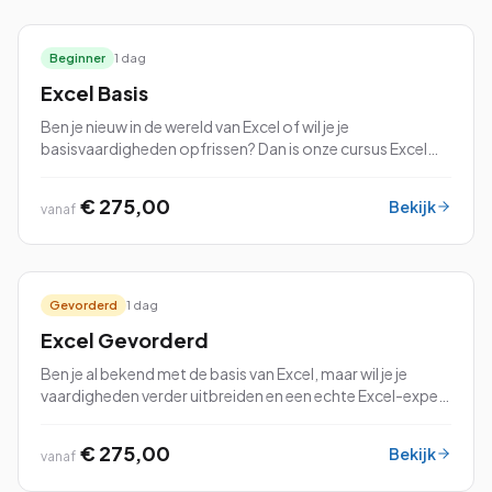
Beginner
1 dag
Excel Basis
Ben je nieuw in de wereld van Excel of wil je je
basisvaardigheden opfrissen? Dan is onze cursus Excel
Basis perfect voor jou!
€ 275,00
Bekijk
vanaf
Gevorderd
1 dag
Excel Gevorderd
Ben je al bekend met de basis van Excel, maar wil je je
vaardigheden verder uitbreiden en een echte Excel-expert
worden? Dan is onze cursus Excel Gevorderd precies wat
je zoekt!
€ 275,00
Bekijk
vanaf