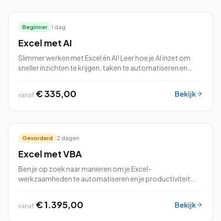
Beginner
1 dag
Excel met AI
Slimmer werken met Excel én AI! Leer hoe je AI inzet om
sneller inzichten te krijgen, taken te automatiseren en
fouten te voorkomen.
€ 335,00
Bekijk
vanaf
Gevorderd
2 dagen
Excel met VBA
Ben je op zoek naar manieren om je Excel-
werkzaamheden te automatiseren en je productiviteit
naar een hoger niveau te tillen? Dan is onze cursus Excel
met VBA (Visual Basic for Applications) perfec...
€ 1.395,00
Bekijk
vanaf