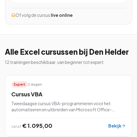
Of volg de cursus
live online
Bekijk alle cursussen
Bel ons: 023-5513409
Alle
Excel
cursussen
bij Den Helder
12
trainingen beschikbaar, van beginner tot expert
Gratis studiegids downloaden
4.8/5
15.000+ deelnemers
Expert
2 dagen
Cursus VBA
Tweedaagse cursus VBA-programmeren voor het
automatiseren en uitbreiden van Microsoft Office-
toepassingen.
€ 1.095,00
Bekijk
vanaf