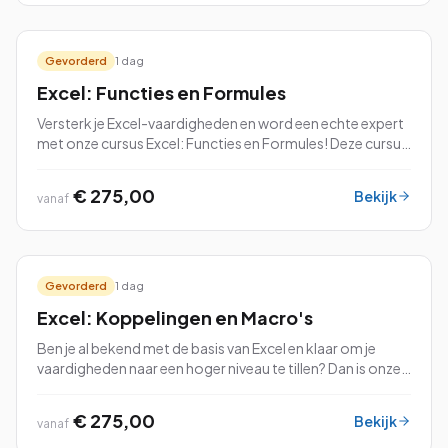
Gevorderd
1 dag
Excel: Functies en Formules
Versterk je Excel-vaardigheden en word een echte expert
met onze cursus Excel: Functies en Formules! Deze cursus
is ontworpen om je vertrouwd te maken met de krachtige
functies en formules die Exce...
€ 275,00
Bekijk
vanaf
Gevorderd
1 dag
Excel: Koppelingen en Macro's
Ben je al bekend met de basis van Excel en klaar om je
vaardigheden naar een hoger niveau te tillen? Dan is onze
cursus Excel: Koppelingen en Macro’s perfect voor jou! In
deze cursus leer je hoe je gegevens uit verschillende
€ 275,00
Bekijk
vanaf
bronnen kunt koppelen, samenbrengen en analyseren om