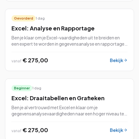
Gevorderd
1 dag
Excel: Analyse en Rapportage
Ben je klaar om je Excel-vaardigheden uit te breiden en
een expert te worden in gegevensanalyse en rapportage?
Dan is onze cursus Excel: Analyse en Rapportage perfect
voor jou!
€ 275,00
Bekijk
vanaf
Beginner
1 dag
Excel: Draaitabellen en Grafieken
Ben je al vertrouwd met Excel en klaar om je
gegevensanalysevaardigheden naar een hoger niveau te
tillen? Dan is onze cursus Excel: Draaitabellen en Grafieken
perfect voor jou!
€ 275,00
Bekijk
vanaf