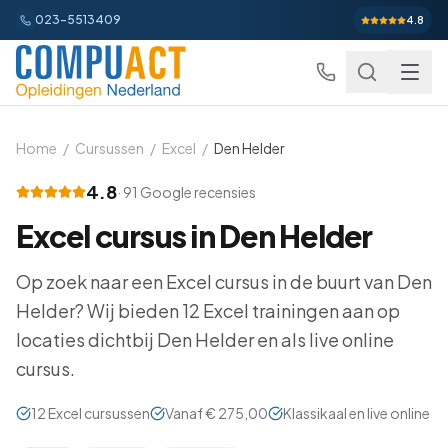
023-5513409
4.8
Home
/
Cursussen
/
Excel
/
Den Helder
4.8
·
91
Google recensies
Excel
Excel
cursus in
Den Helder
Excel Basis
Word
Beginner
Op zoek naar een
Excel
cursus in de buurt van
Den
Excel Gevorderd
Gevorderd
Word Basis
Outlook
Beginner
Helder
? Wij bieden
12
Excel
trainingen aan op
Excel: Functies en Formules
locaties dichtbij
Den Helder
en als live online
Gevorderd
Word Gevorderd
Gevorderd
Outlook Alles-in-een
PowerPoint
Beginner
cursus.
Excel: Draaitabellen en Grafieken
Gevorderd
Word: Complexe Documenten
Gevorderd
Outlook en Time Management
Beginner
PowerPoint Alles-in-een
Power BI
Beginner
12
Excel
cursussen
Vanaf
€ 275,00
Klassikaal en live online
Excel: Analyse en Rapportage
Gevorderd
Word: Formulieren en Sjablonen
Gevorderd