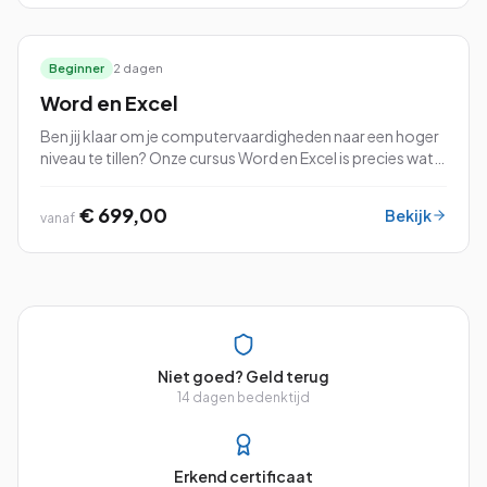
betere inzichten te verkrijgen. Je ontdekt de kracht van
dynamische koppelingen tussen werkbladen en
bestanden, en hoe je gegevensimport en -export kunt
stroomlijnen.
Beginner
2 dagen
Word en Excel
Ben jij klaar om je computervaardigheden naar een hoger
niveau te tillen? Onze cursus Word en Excel is precies wat
je nodig hebt!
€ 699,00
Bekijk
vanaf
Niet goed? Geld terug
14 dagen bedenktijd
Erkend certificaat