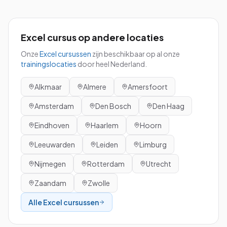
Excel
cursus
op andere locaties
Onze
Excel
cursussen
zijn beschikbaar op al onze
trainingslocaties
door heel Nederland.
Alkmaar
Almere
Amersfoort
Amsterdam
Den Bosch
Den Haag
Eindhoven
Haarlem
Hoorn
Leeuwarden
Leiden
Limburg
Nijmegen
Rotterdam
Utrecht
Zaandam
Zwolle
Alle
Excel
cursussen