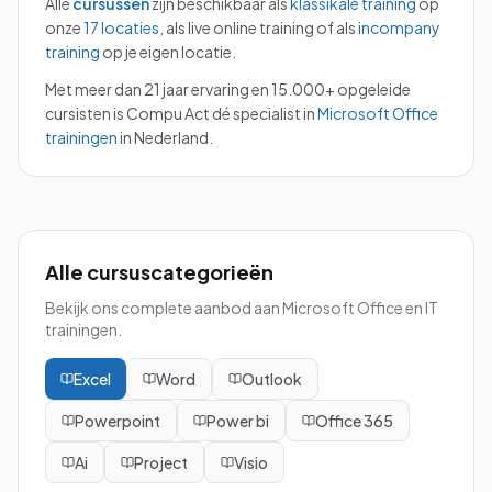
Alle
cursussen
zijn beschikbaar als
klassikale training
op
onze
17 locaties
, als live online training of als
incompany
training
op je eigen locatie.
Met meer dan 21 jaar ervaring en 15.000+ opgeleide
cursisten is Compu Act dé specialist in
Microsoft Office
trainingen
in Nederland.
Alle cursuscategorieën
Bekijk ons complete aanbod aan Microsoft Office en IT
trainingen.
Excel
Word
Outlook
Powerpoint
Power bi
Office 365
Ai
Project
Visio