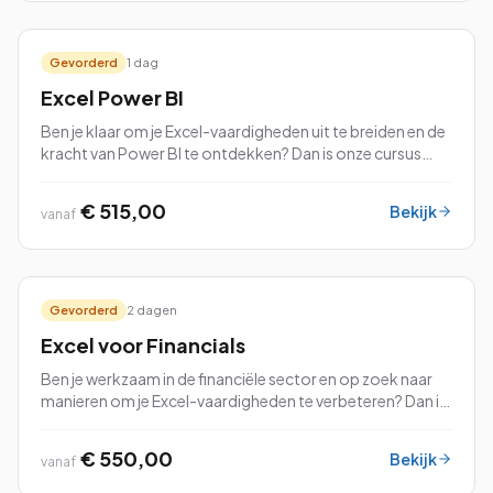
Gevorderd
1 dag
Excel Power BI
Ben je klaar om je Excel-vaardigheden uit te breiden en de
kracht van Power BI te ontdekken? Dan is onze cursus
Excel Power BI precies wat je nodig hebt!
€ 515,00
Bekijk
vanaf
Gevorderd
2 dagen
Excel voor Financials
Ben je werkzaam in de financiële sector en op zoek naar
manieren om je Excel-vaardigheden te verbeteren? Dan is
onze cursus Excel voor Financials precies wat je nodig
hebt!
€ 550,00
Bekijk
vanaf