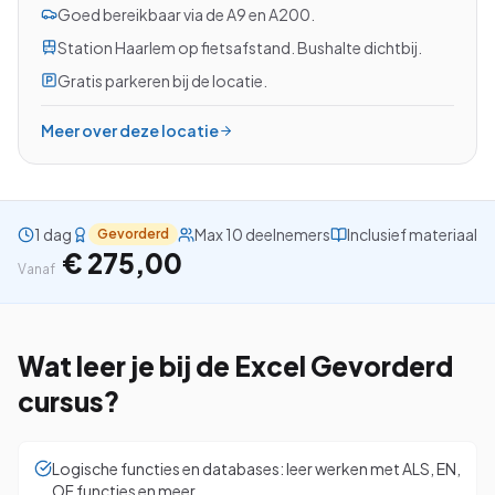
Goed bereikbaar via de A9 en A200.
Station Haarlem op fietsafstand. Bushalte dichtbij.
Gratis parkeren bij de locatie.
Bekijk alle cursussen
Meer over deze locatie
Bel ons: 023-5513409
Gratis studiegids downloaden
1 dag
Max 10 deelnemers
Inclusief materiaal
Gevorderd
€ 275,00
Vanaf
4.8/5
15.000+ deelnemers
Wat leer je bij de
Excel Gevorderd
cursus?
Logische functies en databases: leer werken met ALS, EN,
OF functies en meer.