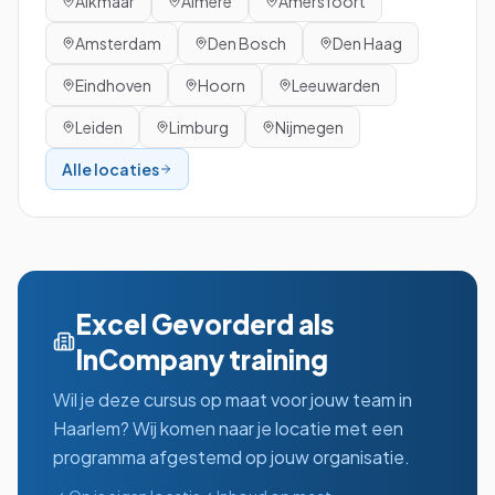
Alkmaar
Almere
Amersfoort
Amsterdam
Den Bosch
Den Haag
Eindhoven
Hoorn
Leeuwarden
Leiden
Limburg
Nijmegen
Alle locaties
Excel Gevorderd
als
InCompany training
Wil je deze cursus op maat voor jouw team in
Haarlem
? Wij komen naar je locatie met een
programma afgestemd op jouw organisatie.