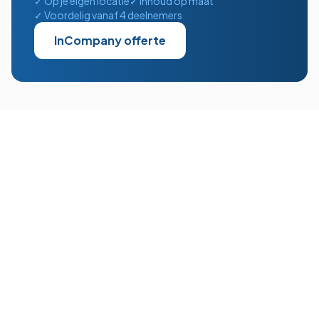
✓ Op je eigen locatie
✓ Inhoud op maat
✓ Voordelig vanaf 4 deelnemers
InCompany offerte