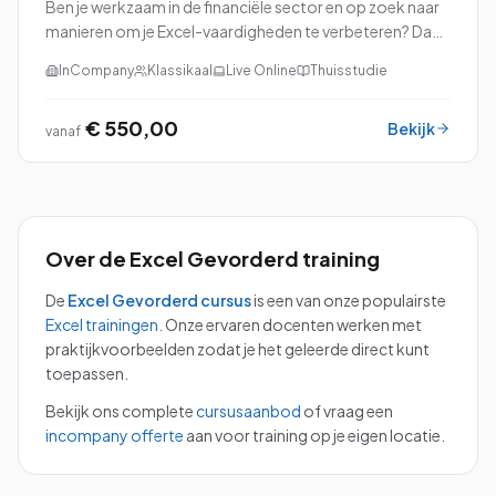
Ben je werkzaam in de financiële sector en op zoek naar
manieren om je Excel-vaardigheden te verbeteren? Dan
is onze cursus Excel voor Financials precies wat je nodig
InCompany
Klassikaal
Live Online
Thuisstudie
hebt!
€ 550,00
Bekijk
vanaf
Over de
Excel Gevorderd
training
De
Excel Gevorderd
cursus
is een van onze populairste
Excel
trainingen
.
Onze ervaren docenten werken met
praktijkvoorbeelden zodat je het geleerde direct kunt
toepassen.
Bekijk ons complete
cursusaanbod
of vraag een
incompany offerte
aan voor training op je eigen locatie.