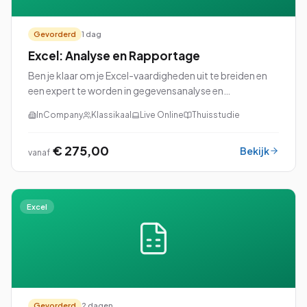
Gevorderd
1 dag
Excel: Analyse en Rapportage
Ben je klaar om je Excel-vaardigheden uit te breiden en
een expert te worden in gegevensanalyse en
rapportage? Dan is onze cursus Excel: Analyse en
InCompany
Klassikaal
Live Online
Thuisstudie
Rapportage perfect voor jou!
€ 275,00
Bekijk
vanaf
Excel
Gevorderd
2 dagen