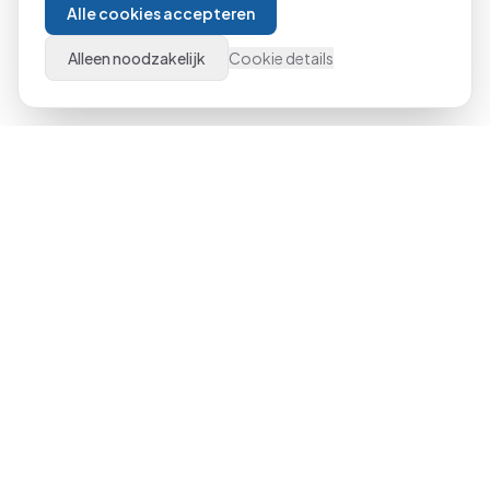
Alle cookies accepteren
Alleen noodzakelijk
Cookie details
Al meer dan 21 jaar dé specialist in Microsoft Office
trainingen door heel Nederland. Van beginner tot expert,
klassikaal of online.