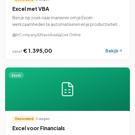
Excel met VBA
Ben je op zoek naar manieren om je Excel-
werkzaamheden te automatiseren en je productiviteit
naar een hoger niveau te tillen? Dan is onze cursus Excel
InCompany
Klassikaal
Live Online
met VBA (Visual Basic for Applications) perfec...
€ 1.395,00
Bekijk
vanaf
Excel
Gevorderd
2 dagen
Excel voor Financials