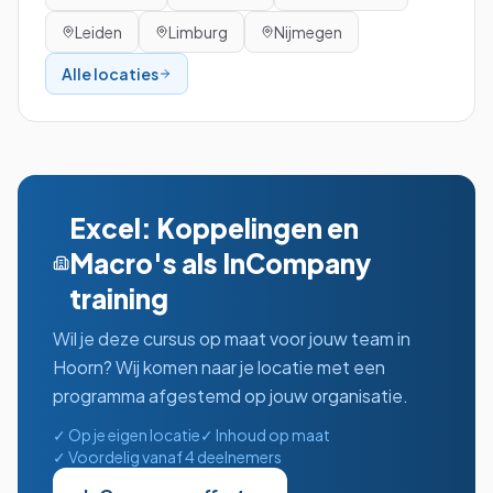
Leiden
Limburg
Nijmegen
Alle locaties
Excel: Koppelingen en
Macro's
als InCompany
training
Wil je deze cursus op maat voor jouw team in
Hoorn
? Wij komen naar je locatie met een
programma afgestemd op jouw organisatie.
✓ Op je eigen locatie
✓ Inhoud op maat
✓ Voordelig vanaf 4 deelnemers