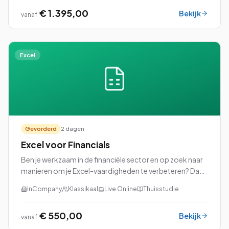
€ 1.395,00
Bekijk
vanaf
Excel
Gevorderd
2 dagen
Excel voor Financials
Ben je werkzaam in de financiële sector en op zoek naar
manieren om je Excel-vaardigheden te verbeteren? Dan
is onze cursus Excel voor Financials precies wat je nodig
InCompany
Klassikaal
Live Online
Thuisstudie
hebt!
€ 550,00
Bekijk
vanaf