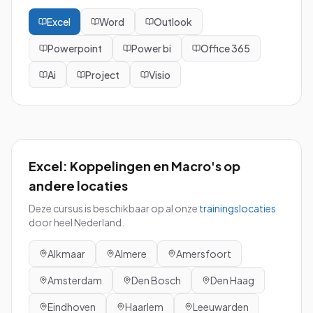
Excel
Word
Outlook
Powerpoint
Power bi
Office 365
Ai
Project
Visio
Excel: Koppelingen en Macro's
op
andere locaties
Deze cursus is beschikbaar op al onze
trainingslocaties
door heel Nederland.
Alkmaar
Almere
Amersfoort
Amsterdam
Den Bosch
Den Haag
Eindhoven
Haarlem
Leeuwarden