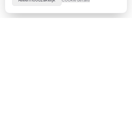
Al meer dan 21 jaar dé specialist in Microsoft Office
trainingen door heel Nederland. Van beginner tot expert,
klassikaal of online.
023-551 3409