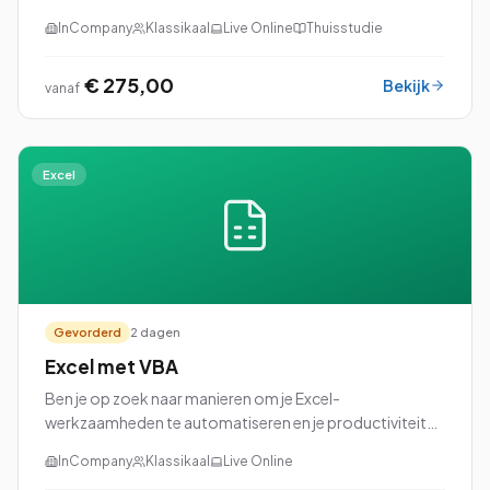
rapportage? Dan is onze cursus Excel: Analyse en
InCompany
Klassikaal
Live Online
Thuisstudie
Rapportage perfect voor jou!
€ 275,00
Bekijk
vanaf
Excel
Gevorderd
2 dagen
Excel met VBA
Ben je op zoek naar manieren om je Excel-
werkzaamheden te automatiseren en je productiviteit
naar een hoger niveau te tillen? Dan is onze cursus Excel
InCompany
Klassikaal
Live Online
met VBA (Visual Basic for Applications) perfec...