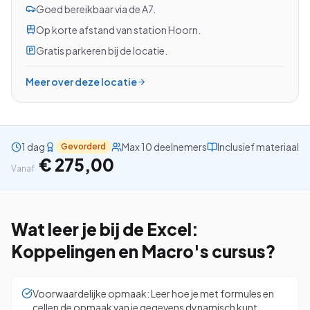
Goed bereikbaar via de A7.
Op korte afstand van station Hoorn.
Gratis parkeren bij de locatie.
Bekijk alle cursussen
Meer over deze locatie
Bel ons: 023-5513409
Gratis studiegids downloaden
1 dag
Max 10 deelnemers
Inclusief materiaal
Gevorderd
€ 275,00
Vanaf
4.8/5
15.000+ deelnemers
Wat leer je bij de
Excel:
Koppelingen en Macro's
cursus?
Voorwaardelijke opmaak: Leer hoe je met formules en
cellen de opmaak van je gegevens dynamisch kunt