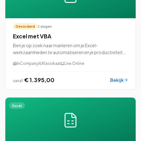
Gevorderd
2 dagen
Excel met VBA
Ben je op zoek naar manieren om je Excel-
werkzaamheden te automatiseren en je productiviteit
naar een hoger niveau te tillen? Dan is onze cursus Excel
InCompany
Klassikaal
Live Online
met VBA (Visual Basic for Applications) perfec...
€ 1.395,00
Bekijk
vanaf
Excel