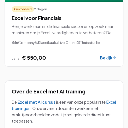
Gevorderd
2 dagen
Excel voor Financials
Ben je werkzaam in de financiële sector en op zoek naar
manieren om je Excel-vaardigheden te verbeteren? Dan
is onze cursus Excel voor Financials precies wat je nodig
InCompany
Klassikaal
Live Online
Thuisstudie
hebt!
€ 550,00
Bekijk
vanaf
Over de
Excel met AI
training
De
Excel met AI
cursus
is een van onze populairste
Excel
trainingen
.
Onze ervaren docenten werken met
praktijkvoorbeelden zodat je het geleerde direct kunt
toepassen.