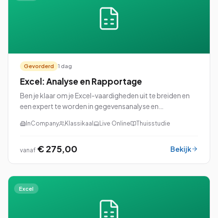
Gevorderd
1 dag
Excel: Analyse en Rapportage
Ben je klaar om je Excel-vaardigheden uit te breiden en
een expert te worden in gegevensanalyse en
rapportage? Dan is onze cursus Excel: Analyse en
InCompany
Klassikaal
Live Online
Thuisstudie
Rapportage perfect voor jou!
€ 275,00
Bekijk
vanaf
Excel