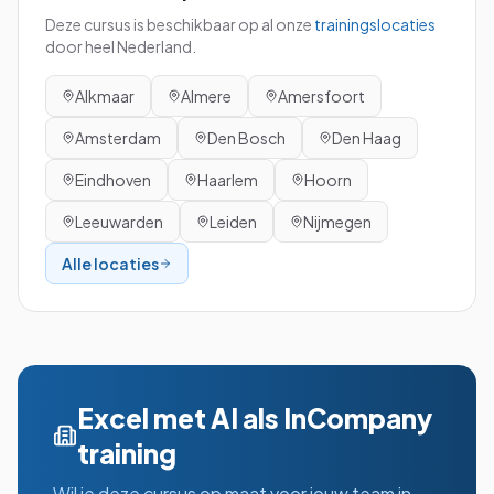
Deze cursus is beschikbaar op al onze
trainingslocaties
door heel Nederland.
Alkmaar
Almere
Amersfoort
Amsterdam
Den Bosch
Den Haag
Eindhoven
Haarlem
Hoorn
Leeuwarden
Leiden
Nijmegen
Alle locaties
Excel met AI
als InCompany
training
Wil je deze cursus op maat voor jouw team in