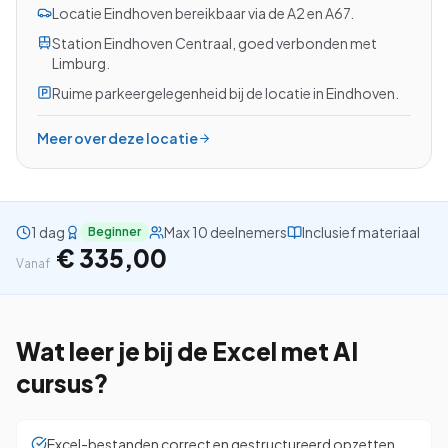
Locatie Eindhoven bereikbaar via de A2 en A67.
Station Eindhoven Centraal, goed verbonden met
Limburg.
Ruime parkeergelegenheid bij de locatie in Eindhoven.
Bekijk alle cursussen
Meer over deze locatie
Bel ons: 023-5513409
Gratis studiegids downloaden
1 dag
Max 10 deelnemers
Inclusief materiaal
Beginner
€ 335,00
4.8/5
15.000+ deelnemers
Vanaf
Wat leer je bij de
Excel met AI
cursus?
Excel-bestanden correct en gestructureerd opzetten