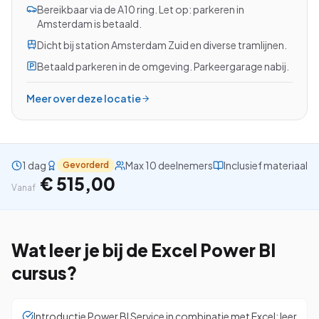
Bereikbaar via de A10 ring. Let op: parkeren in
Amsterdam is betaald.
Dicht bij station Amsterdam Zuid en diverse tramlijnen.
Betaald parkeren in de omgeving. Parkeergarage nabij.
Bekijk alle cursussen
Meer over deze locatie
Bel ons: 023-5513409
Gratis studiegids downloaden
1 dag
Max 10 deelnemers
Inclusief materiaal
Gevorderd
€ 515,00
4.8/5
15.000+ deelnemers
Vanaf
Wat leer je bij de
Excel Power BI
cursus?
Introductie Power BI Service in combinatie met Excel: leer