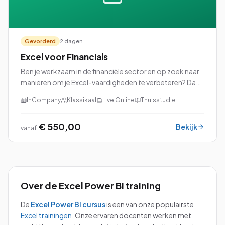
Gevorderd
2 dagen
Excel voor Financials
Ben je werkzaam in de financiële sector en op zoek naar
manieren om je Excel-vaardigheden te verbeteren? Dan
is onze cursus Excel voor Financials precies wat je nodig
InCompany
Klassikaal
Live Online
Thuisstudie
hebt!
€ 550,00
Bekijk
vanaf
Over de
Excel Power BI
training
De
Excel Power BI
cursus
is een van onze populairste
Excel
trainingen
.
Onze ervaren docenten werken met