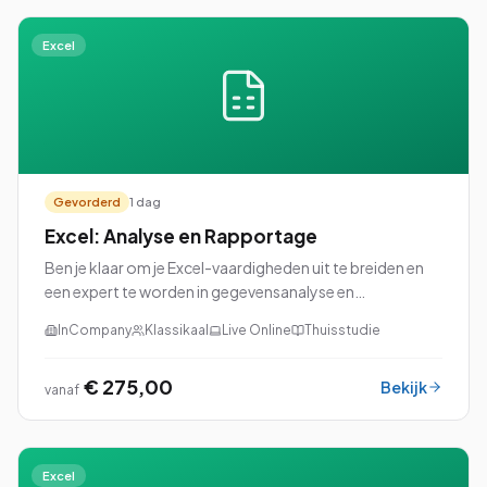
Excel
Gevorderd
1 dag
Excel: Analyse en Rapportage
Ben je klaar om je Excel-vaardigheden uit te breiden en
een expert te worden in gegevensanalyse en
rapportage? Dan is onze cursus Excel: Analyse en
InCompany
Klassikaal
Live Online
Thuisstudie
Rapportage perfect voor jou!
€ 275,00
Bekijk
vanaf
Excel