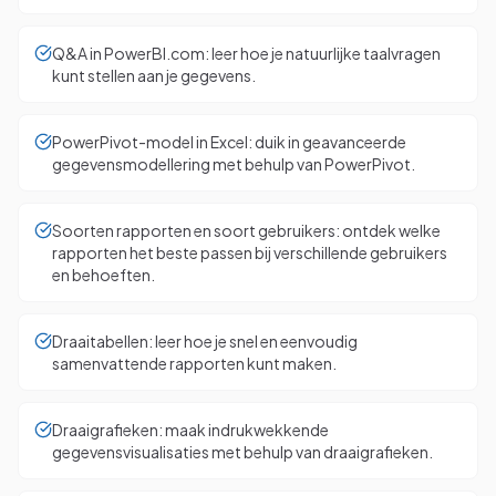
Q&A in PowerBI.com: leer hoe je natuurlijke taalvragen
kunt stellen aan je gegevens.
PowerPivot-model in Excel: duik in geavanceerde
gegevensmodellering met behulp van PowerPivot.
Soorten rapporten en soort gebruikers: ontdek welke
rapporten het beste passen bij verschillende gebruikers
en behoeften.
Draaitabellen: leer hoe je snel en eenvoudig
samenvattende rapporten kunt maken.
Draaigrafieken: maak indrukwekkende
gegevensvisualisaties met behulp van draaigrafieken.