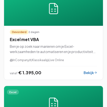
Gevorderd
2 dagen
Excel met VBA
Ben je op zoek naar manieren om je Excel-
werkzaamheden te automatiseren en je productiviteit
naar een hoger niveau te tillen? Dan is onze cursus Excel
InCompany
Klassikaal
Live Online
met VBA (Visual Basic for Applications) perfec...
€ 1.395,00
Bekijk
vanaf
Excel