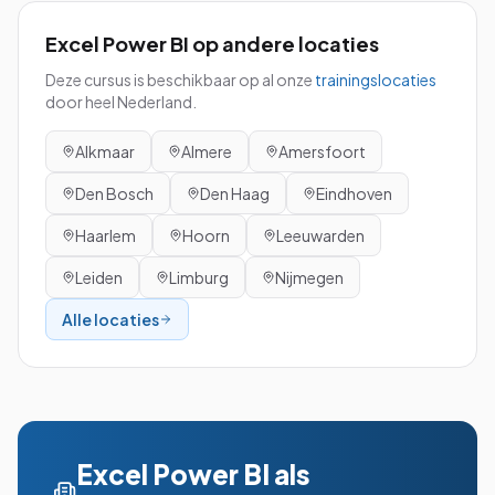
Excel Power BI
op andere locaties
Deze cursus is beschikbaar op al onze
trainingslocaties
door heel Nederland.
Alkmaar
Almere
Amersfoort
Den Bosch
Den Haag
Eindhoven
Haarlem
Hoorn
Leeuwarden
Leiden
Limburg
Nijmegen
Alle locaties
Excel Power BI
als