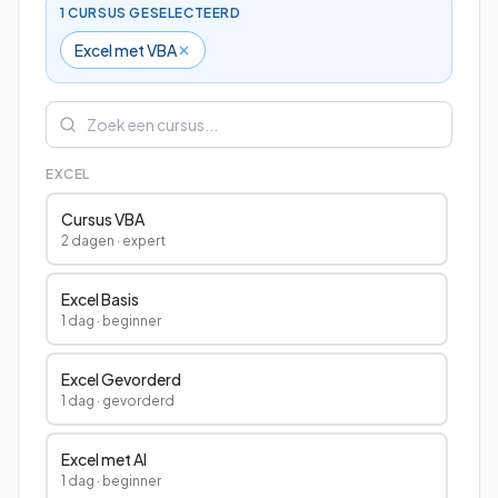
1
CURSUS
GESELECTEERD
Excel met VBA
Bekijk alle cursussen
Bel ons: 023-5513409
EXCEL
Cursus VBA
Gratis studiegids downloaden
2 dagen
·
expert
4.8/5
15.000+ deelnemers
Excel Basis
1 dag
·
beginner
Excel Gevorderd
1 dag
·
gevorderd
Excel met AI
1 dag
·
beginner