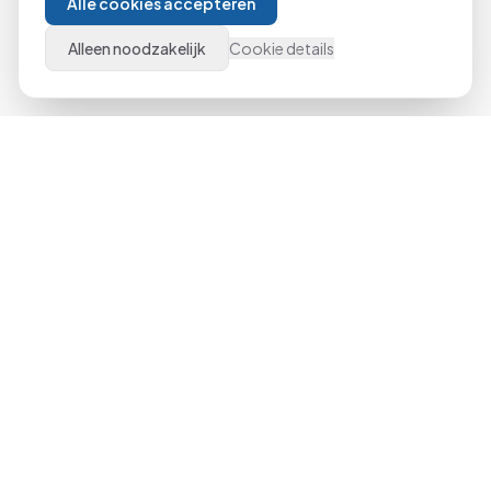
Alle cookies accepteren
Alleen noodzakelijk
Cookie details
Niet gevonden wat je zoekt?
Neem contact met ons op. We helpen je graag bij het
kiezen van de juiste cursus of stellen een programma op
maat samen.