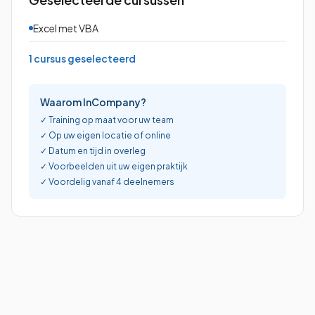
Word: Complexe Documenten
Excel met VBA
1 dag
·
gevorderd
1
cursus
geselecteerd
Word: Formulieren en Sjablonen
1 dag
·
beginner
Waarom InCompany?
✓ Training op maat voor uw team
Word: Mailingen Verzorgen
1 dag
✓ Op uw eigen locatie of online
·
beginner
✓ Datum en tijd in overleg
✓ Voorbeelden uit uw eigen praktijk
✓ Voordelig vanaf 4 deelnemers