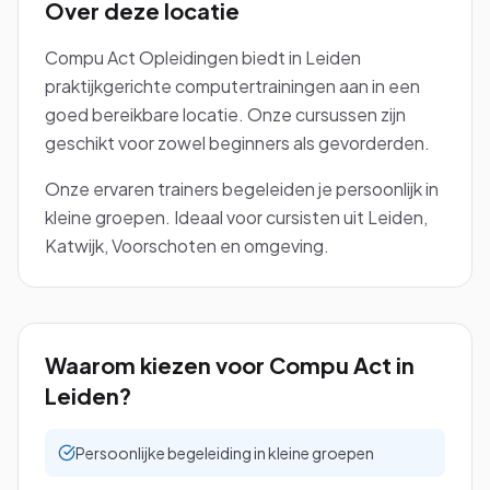
Over deze locatie
Power BI Desktop
Office 365
Excel: Koppelingen en Macro's
Gevorderd
Gevorderd
Word: Mailingen Verzorgen
Gevorderd
Compu Act Opleidingen biedt in Leiden
Excel voor Financials
Gevorderd
Introductiecursus 5-in-één
AI
Word en Excel
Beginner
Beginner
praktijkgerichte computertrainingen aan in een
Excel met VBA
Expert
goed bereikbare locatie. Onze cursussen zijn
Office 365 voor eindgebruikers
Beginner
Introductiecursus AI
VBA
Beginner
geschikt voor zowel beginners als gevorderden.
Excel met AI
Beginner
Microsoft Teams
Beginner
Prompting met AI
Beginner
Cursus VBA
Project
Expert
Onze ervaren trainers begeleiden je persoonlijk in
Excel Power BI
Gevorderd
kleine groepen. Ideaal voor cursisten uit Leiden,
Project Basis
Visio
Beginner
Katwijk, Voorschoten en omgeving.
Word en Excel
Beginner
Visio Basis
Beginner
Waarom kiezen voor Compu Act in
Leiden
?
Persoonlijke begeleiding in kleine groepen