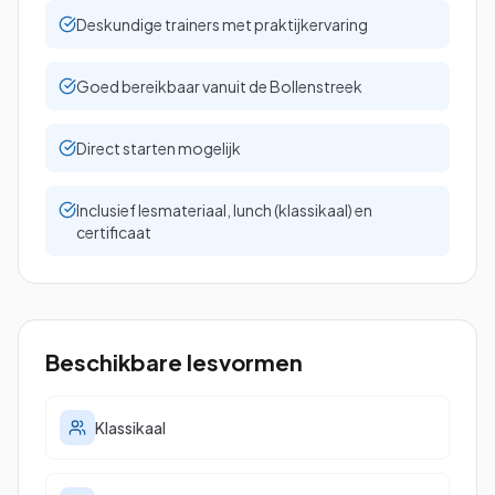
Deskundige trainers met praktijkervaring
Goed bereikbaar vanuit de Bollenstreek
Bekijk alle cursussen
Direct starten mogelijk
Bel ons: 023-5513409
Inclusief lesmateriaal, lunch (klassikaal) en
Gratis studiegids downloaden
certificaat
4.8/5
15.000+ deelnemers
Beschikbare lesvormen
Klassikaal