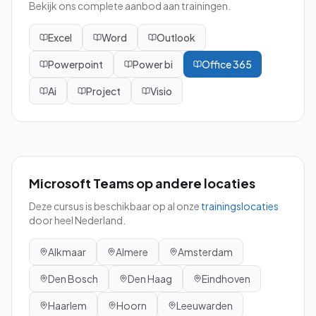
Bekijk ons complete aanbod aan trainingen.
Excel
Word
Outlook
Powerpoint
Power bi
Office 365
Ai
Project
Visio
Microsoft Teams
op andere locaties
Deze cursus is beschikbaar op al onze
trainingslocaties
door heel Nederland.
Alkmaar
Almere
Amsterdam
Den Bosch
Den Haag
Eindhoven
Haarlem
Hoorn
Leeuwarden