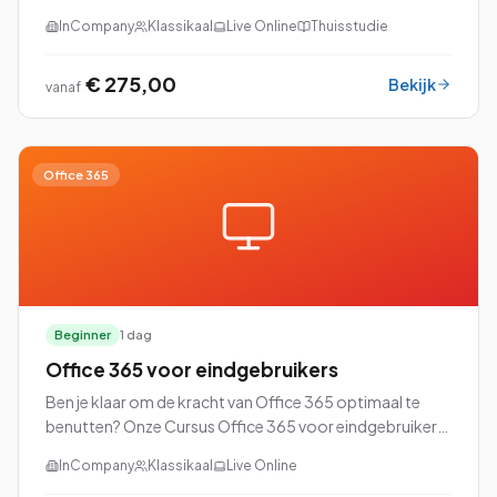
snel productief willen worden met Microsoft Office.
InCompany
Klassikaal
Live Online
Thuisstudie
€ 275,00
Bekijk
vanaf
Office 365
Beginner
1 dag
Office 365 voor eindgebruikers
Ben je klaar om de kracht van Office 365 optimaal te
benutten? Onze Cursus Office 365 voor eindgebruikers
is speciaal ontworpen om jou vertrouwd te maken met
InCompany
Klassikaal
Live Online
alle ins en outs van dit veelzijdige pl...