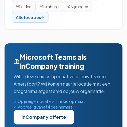
Leiden
Limburg
Nijmegen
Alle locaties
Microsoft Teams
als
InCompany training
Wil je deze cursus op maat voor jouw team in
Amersfoort
? Wij komen naar je locatie met een
programma afgestemd op jouw organisatie.
✓ Op je eigen locatie
✓ Inhoud op maat
✓ Voordelig vanaf 4 deelnemers
InCompany offerte