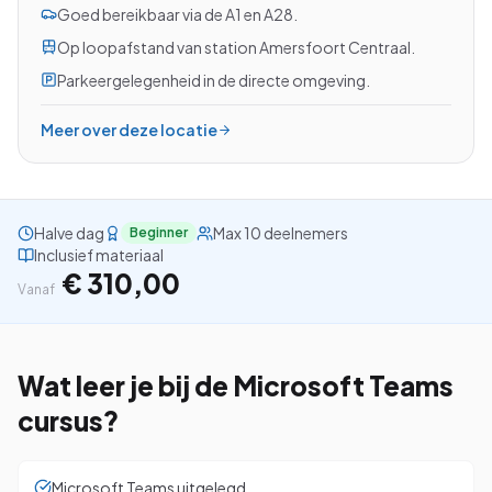
Goed bereikbaar via de A1 en A28.
Op loopafstand van station Amersfoort Centraal.
Parkeergelegenheid in de directe omgeving.
Bekijk alle cursussen
Meer over deze locatie
Bel ons: 023-5513409
Gratis studiegids downloaden
Halve dag
Max 10 deelnemers
Beginner
Inclusief materiaal
€ 310,00
4.8/5
15.000+ deelnemers
Vanaf
Wat leer je bij de
Microsoft Teams
cursus?
Microsoft Teams uitgelegd