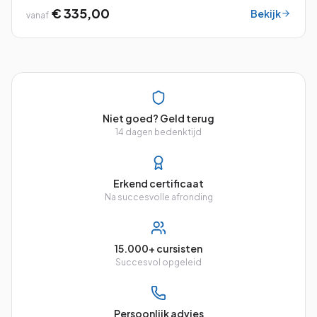
ins en outs van dit veelzijdige pl...
€ 335,00
Bekijk
vanaf
Niet goed? Geld terug
14 dagen bedenktijd
Erkend certificaat
Na succesvolle afronding
15.000+ cursisten
Succesvol opgeleid
Persoonlijk advies