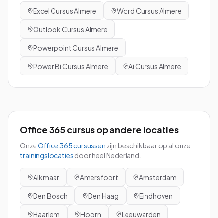
Excel
Cursus
Almere
Word
Cursus
Almere
Outlook
Cursus
Almere
Powerpoint
Cursus
Almere
Power Bi
Cursus
Almere
Ai
Cursus
Almere
Office 365
cursus
op andere locaties
Onze
Office 365
cursussen
zijn beschikbaar op al onze
trainingslocaties
door heel Nederland.
Alkmaar
Amersfoort
Amsterdam
Den Bosch
Den Haag
Eindhoven
Haarlem
Hoorn
Leeuwarden