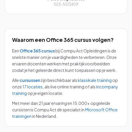
023-5513409
Waarom een
Office 365
cursus volgen?
Een
Office 365
cursus
bij Compu Act Opleidingen is de
snelste manier om je vaardigheden te verbeteren. Onze
ervaren docenten werken met praktijkvoorbeelden
zodat je het geleerde direct kunt toepassen op je werk.
Alle
cursussen
zijn beschikbaar als
klassikale training
op
onze
17 locaties
, als live online training of als
incompany
training
op je eigen locatie.
Met meer dan 21 jaar ervaring en 15.000+ opgeleide
cursisten is Compu Act dé specialist in
Microsoft Office
trainingen
in Nederland.