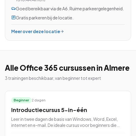
Goed bereikbaar via de A6. Ruime parkeergelegenheid.
Gratis parkeren bij de locatie.
Bekijk alle cursussen
Meer over deze locatie
Bel ons: 023-5513409
Gratis studiegids downloaden
Alle
Office 365
cursussen
in Almere
3
trainingen beschikbaar, van beginner tot expert
4.8/5
15.000+ deelnemers
Beginner
2 dagen
Introductiecursus 5-in-één
Leer in twee dagen de basis van Windows, Word, Excel,
internet en e-mail. De ideale cursus voor beginners die
snel productief willen worden met Microsoft Office.