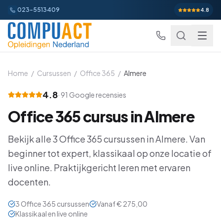
023-5513409
4.8
Home
/
Cursussen
/
Office 365
/
Almere
4.8
·
91
Google recensies
Excel
Office 365
cursus in
Almere
Excel Basis
Word
Beginner
Bekijk alle
3
Office 365
cursussen in
Almere
. Van
Excel Gevorderd
Gevorderd
Word Basis
Outlook
Beginner
beginner tot expert, klassikaal op onze locatie of
Excel: Functies en Formules
live online. Praktijkgericht leren met ervaren
Gevorderd
Word Gevorderd
Gevorderd
Outlook Alles-in-een
PowerPoint
Beginner
docenten.
Excel: Draaitabellen en Grafieken
Gevorderd
Word: Complexe Documenten
Gevorderd
Outlook en Time Management
Beginner
PowerPoint Alles-in-een
Power BI
Beginner
3
Office 365
cursussen
Vanaf
€ 275,00
Excel: Analyse en Rapportage
Gevorderd
Word: Formulieren en Sjablonen
Gevorderd
Klassikaal en live online