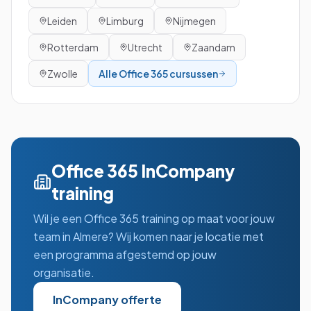
Leiden
Limburg
Nijmegen
Rotterdam
Utrecht
Zaandam
Zwolle
Alle
Office 365
cursussen
Office 365
InCompany
training
Wil je een
Office 365
training op maat voor jouw
team in
Almere
? Wij komen naar je locatie met
een programma afgestemd op jouw
organisatie.
InCompany offerte