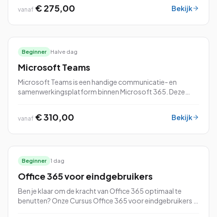
€ 275,00
Bekijk
vanaf
Beginner
Halve dag
Microsoft Teams
Microsoft Teams is een handige communicatie- en
samenwerkingsplatform binnen Microsoft 365. Deze
veelzijdige tool kan voor verschillende doeleinden
worden gebruikt.
€ 310,00
Bekijk
vanaf
Beginner
1 dag
Office 365 voor eindgebruikers
Ben je klaar om de kracht van Office 365 optimaal te
benutten? Onze Cursus Office 365 voor eindgebruikers is
speciaal ontworpen om jou vertrouwd te maken met alle