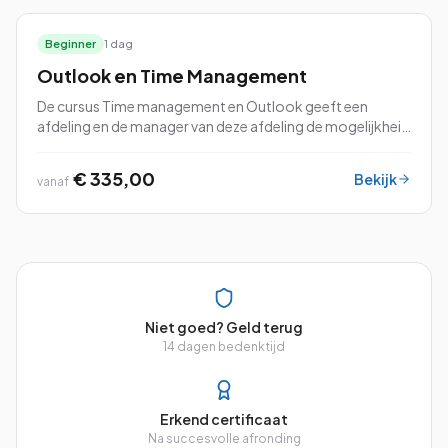
Beginner
1 dag
Outlook en Time Management
De cursus Time management en Outlook geeft een
afdeling en de manager van deze afdeling de mogelijkheid
om Microsoft Outlook ten volle te benutten. De principes
van Time Management worden direct to...
€ 335,00
Bekijk
vanaf
Niet goed? Geld terug
14 dagen bedenktijd
Erkend certificaat
Na succesvolle afronding