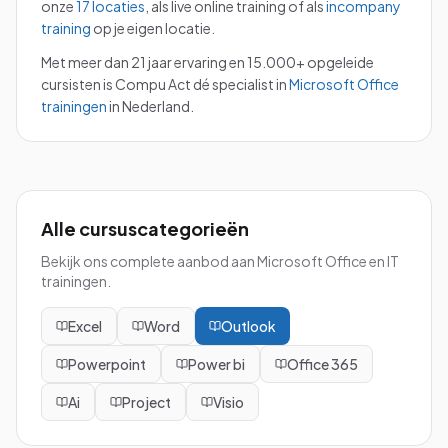
onze
17 locaties
, als live online training of als
incompany
training
op je eigen locatie.
Met meer dan 21 jaar ervaring en 15.000+ opgeleide
cursisten is Compu Act dé specialist in
Microsoft Office
trainingen
in Nederland.
Alle cursuscategorieën
Bekijk ons complete aanbod aan Microsoft Office en IT
trainingen.
Excel
Word
Outlook
Powerpoint
Power bi
Office 365
Ai
Project
Visio