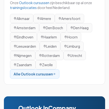
Onze
Outlook
cursussen
zijn beschikbaar op al onze
trainingslocaties
door heel Nederland.
Alkmaar
Almere
Amersfoort
Amsterdam
Den Bosch
Den Haag
Eindhoven
Haarlem
Hoorn
Leeuwarden
Leiden
Limburg
Nijmegen
Rotterdam
Utrecht
Zaandam
Zwolle
Alle
Outlook
cursussen
Outlook
InCompany