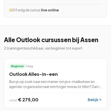
Of volg de cursus
live online
Bekijk alle cursussen
Bel ons: 023-5513409
Alle
Outlook
cursussen
bij Assen
2
trainingen beschikbaar, van beginner tot expert
Gratis studiegids downloaden
4.8/5
15.000+ deelnemers
Beginner
1 dag
Outlook Alles-in-een
Ben je op zoek naar een manier om je e-mailbeheer en
agenda-organisatie naar een hoger niveau te tillen? Dan is
de cursus Outlook Alles-in-een precies wat je nodig hebt!
€ 275,00
Bekijk
vanaf