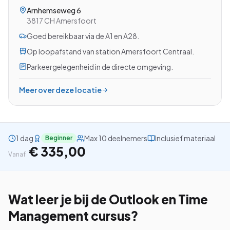
Arnhemseweg 6
3817 CH
Amersfoort
Goed bereikbaar via de A1 en A28.
Bekijk alle cursussen
Op loopafstand van station Amersfoort Centraal.
Parkeergelegenheid in de directe omgeving.
Bel ons: 023-5513409
Meer over deze locatie
Gratis studiegids downloaden
4.8/5
15.000+ deelnemers
1 dag
Max 10 deelnemers
Inclusief materiaal
Beginner
€ 335,00
Vanaf
Wat leer je bij de
Outlook en Time
Management
cursus?