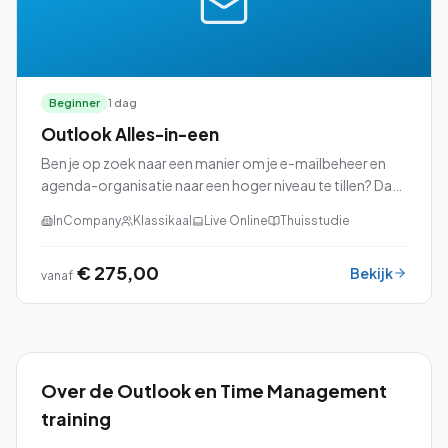
Beginner
1 dag
Outlook Alles-in-een
Ben je op zoek naar een manier om je e-mailbeheer en
agenda-organisatie naar een hoger niveau te tillen? Dan
is de cursus Outlook Alles-in-een precies wat je nodig
InCompany
Klassikaal
Live Online
Thuisstudie
hebt!
€ 275,00
Bekijk
vanaf
Over de
Outlook en Time Management
training