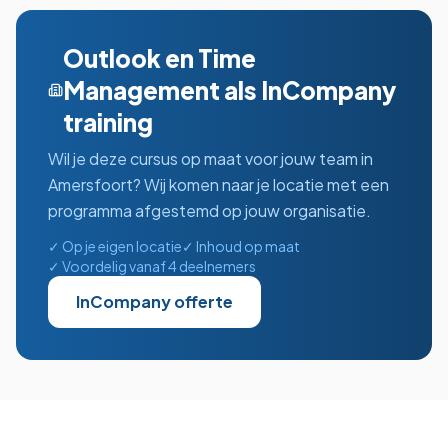
Outlook en Time
Management
als InCompany
training
Wil je deze cursus op maat voor jouw team in
Amersfoort
? Wij komen naar je locatie met een
programma afgestemd op jouw organisatie.
✓ Op je eigen locatie
✓ Inhoud op maat
✓ Voordelig vanaf 4 deelnemers
InCompany offerte