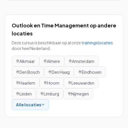
Outlook en Time Management
op andere
locaties
Deze cursus is beschikbaar op al onze
trainingslocaties
door heel Nederland.
Alkmaar
Almere
Amsterdam
Den Bosch
Den Haag
Eindhoven
Haarlem
Hoorn
Leeuwarden
Leiden
Limburg
Nijmegen
Alle locaties