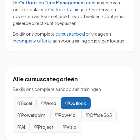
De
Outlook en Time Management
cursus
is een van
onze populairste
Outlook
trainingen
.
Onze ervaren
docenten werken met praktijkvoorbeelden zodat je het
geleerde direct kunt toepassen.
Bekijk ons complete
cursusaanbod
of vraag een
incompany offerte
aan voor training op je eigen locatie.
Alle cursuscategorieën
Bekijk ons complete aanbod aan trainingen.
Excel
Word
Outlook
Powerpoint
Power bi
Office 365
Ai
Project
Visio