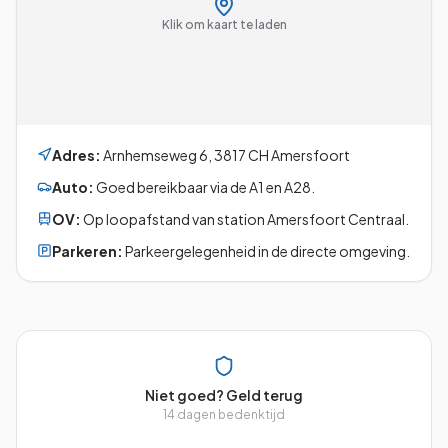
Klik om kaart te laden
Adres:
Arnhemseweg 6
,
3817 CH
Amersfoort
Auto:
Goed bereikbaar via de A1 en A28.
OV:
Op loopafstand van station Amersfoort Centraal.
Parkeren:
Parkeergelegenheid in de directe omgeving.
Niet goed? Geld terug
14 dagen bedenktijd