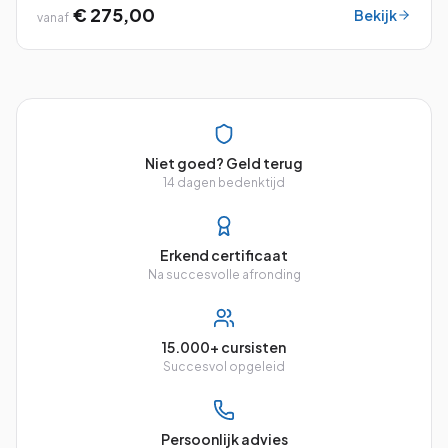
bulletpoints en clipart uit de vorige eeu...
€ 275,00
Bekijk
vanaf
Niet goed? Geld terug
14 dagen bedenktijd
Erkend certificaat
Na succesvolle afronding
15.000+ cursisten
Succesvol opgeleid
Persoonlijk advies