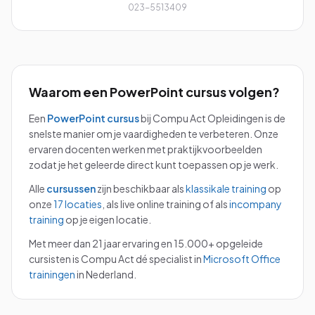
023-5513409
Waarom een
PowerPoint
cursus volgen?
Een
PowerPoint
cursus
bij Compu Act Opleidingen is de
snelste manier om je vaardigheden te verbeteren. Onze
ervaren docenten werken met praktijkvoorbeelden
zodat je het geleerde direct kunt toepassen op je werk.
Alle
cursussen
zijn beschikbaar als
klassikale training
op
onze
17 locaties
, als live online training of als
incompany
training
op je eigen locatie.
Met meer dan 21 jaar ervaring en 15.000+ opgeleide
cursisten is Compu Act dé specialist in
Microsoft Office
trainingen
in Nederland.