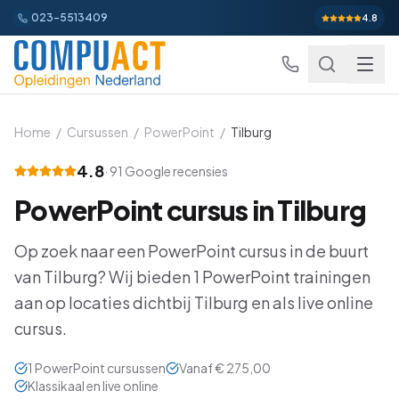
023-5513409
4.8
Home
/
Cursussen
/
PowerPoint
/
Tilburg
4.8
·
91
Google recensies
Excel
PowerPoint
cursus in
Tilburg
Excel Basis
Word
Beginner
Op zoek naar een
PowerPoint
cursus in de buurt
Excel Gevorderd
Gevorderd
Word Basis
Outlook
Beginner
van
Tilburg
? Wij bieden
1
PowerPoint
trainingen
Excel: Functies en Formules
aan op locaties dichtbij
Tilburg
en als live online
Gevorderd
Word Gevorderd
Gevorderd
Outlook Alles-in-een
PowerPoint
Beginner
cursus.
Excel: Draaitabellen en Grafieken
Gevorderd
Word: Complexe Documenten
Gevorderd
Outlook en Time Management
Beginner
PowerPoint Alles-in-een
Power BI
Beginner
1
PowerPoint
cursussen
Vanaf
€ 275,00
Excel: Analyse en Rapportage
Gevorderd
Word: Formulieren en Sjablonen
Gevorderd
Klassikaal en live online