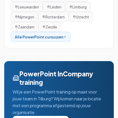
Leeuwarden
Leiden
Limburg
Nijmegen
Rotterdam
Utrecht
Zaandam
Zwolle
Alle
PowerPoint
cursussen
PowerPoint
InCompany
training
Wil je een
PowerPoint
training op maat voor
jouw team in
Tilburg
? Wij komen naar je locatie
met een programma afgestemd op jouw
organisatie.