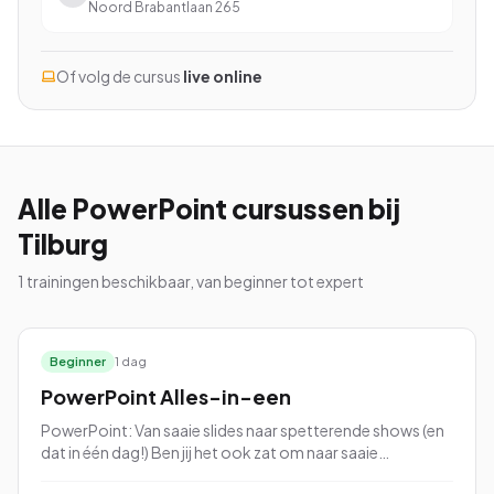
Noord Brabantlaan 265
Of volg de cursus
live online
Bekijk alle cursussen
Bel ons: 023-5513409
Alle
PowerPoint
cursussen
bij
Gratis studiegids downloaden
Tilburg
1
trainingen beschikbaar, van beginner tot expert
4.8/5
15.000+ deelnemers
Beginner
1 dag
PowerPoint Alles-in-een
PowerPoint: Van saaie slides naar spetterende shows (en
dat in één dag!) Ben jij het ook zat om naar saaie
PowerPoint-presentaties te kijken vol eindeloze