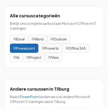
Alle cursuscategorieën
Bekijk ons complete aanbod aan Microsoft Office en IT
trainingen.
Excel
Word
Outlook
Powerpoint
Power bi
Office 365
Ai
Project
Visio
Andere cursussen in
Tilburg
Naast
PowerPoint
bieden we ook andere Microsoft
Office en IT trainingen aan in
Tilburg
.