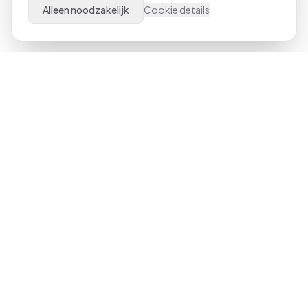
Alleen noodzakelijk
Cookie details
Al meer dan 21 jaar dé specialist in Microsoft Office
trainingen door heel Nederland. Van beginner tot expert,
klassikaal of online.
023-551 3409