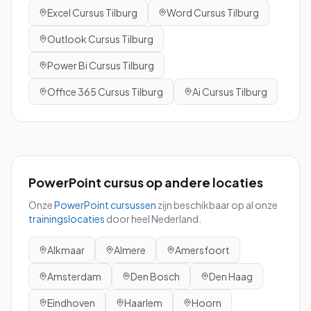
Excel
Cursus
Tilburg
Word
Cursus
Tilburg
Outlook
Cursus
Tilburg
Power Bi
Cursus
Tilburg
Office 365
Cursus
Tilburg
Ai
Cursus
Tilburg
PowerPoint
cursus
op andere locaties
Onze
PowerPoint
cursussen
zijn beschikbaar op al onze
trainingslocaties
door heel Nederland.
Alkmaar
Almere
Amersfoort
Amsterdam
Den Bosch
Den Haag
Eindhoven
Haarlem
Hoorn