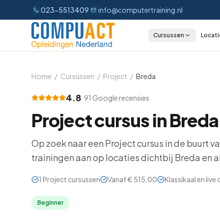
023-5513409
info@computertraining.nl
Cursussen
Locati
CATEGORIEËN
Excel
Home
/
Cursussen
/
Project
/
Breda
Word
4.8
·
91
Google recensies
Project
cursus in
Breda
Outlook
PowerPoint
Op zoek naar een
Project
cursus in de buurt v
trainingen aan op locaties dichtbij
Breda
en al
Power BI
1
Project
cursussen
Vanaf
€ 515,00
Klassikaal en live 
Office 365
Beginner
AI