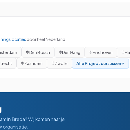
iningslocaties
door heel Nederland.
sterdam
Den Bosch
Den Haag
Eindhoven
Ha
trecht
Zaandam
Zwolle
Alle
Project
cursussen
g
eam in
Breda
? Wij komen naar je
 organisatie.