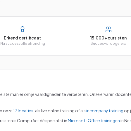
Erkend certificaat
15.000+ cursisten
Na succesvolle afronding
Succesvol opgeleid
nelste manier om je vaardigheden te verbeteren. Onze ervaren docent
p onze
17 locaties
, als live online training of als
incompany training
op j
sisten is Compu Act dé specialist in
Microsoft Office trainingen
in Ne