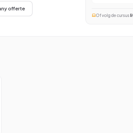
Excel met AI
ny offerte
Excel Power BI
Of volg de cursus
l
Word en Excel
InCompany training
Op maat, op je eigen locatie
kijken