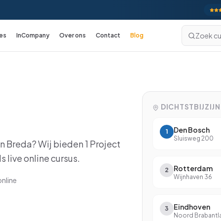
Zoek cu
es
InCompany
Over ons
Contact
Blog
Excel
cursussen
Excel Basis
Excel Gevorderd
DICHTSTBIJZIJ
Excel: Functies en Formules
Den Bosch
1
Excel: Draaitabellen en Grafieken
Sluisweg 200
an
Breda
? Wij bieden
1
Project
Excel: Analyse en Rapportage
s live online cursus.
Rotterdam
2
Excel: Koppelingen en Macro's
Wijnhaven 36
online
Excel voor Financials
Eindhoven
Excel met VBA
3
Noord Brabantl