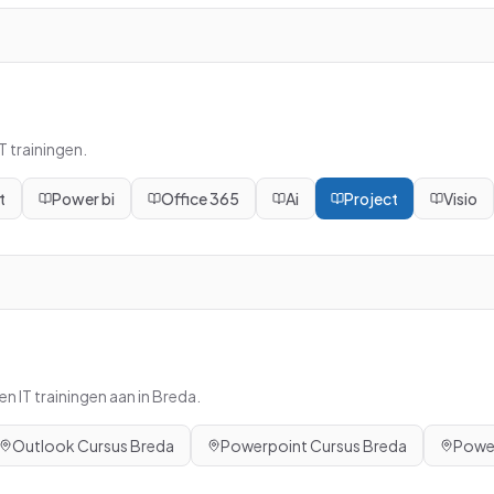
 trainingen.
t
Power bi
Office 365
Ai
Project
Visio
n IT trainingen aan in
Breda
.
Outlook
Cursus
Breda
Powerpoint
Cursus
Breda
Power