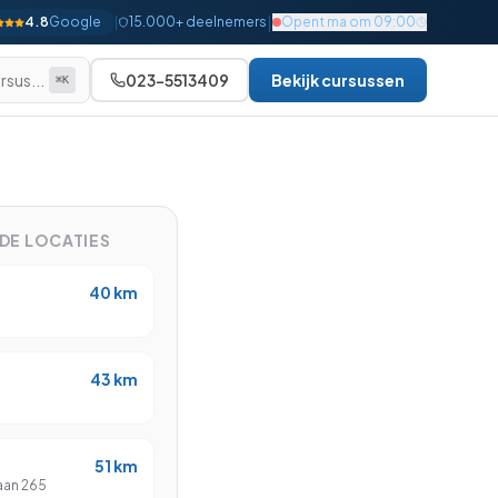
|
4.8
Google
|
15.000+ deelnemers
Opent ma om 09:00
rsus...
023-5513409
Bekijk cursussen
⌘K
Alle bekijken
Beginner
Gevorderd
NDE LOCATIES
Gevorderd
40
km
Gevorderd
Gevorderd
43
km
Gevorderd
Gevorderd
51
km
Expert
aan 265