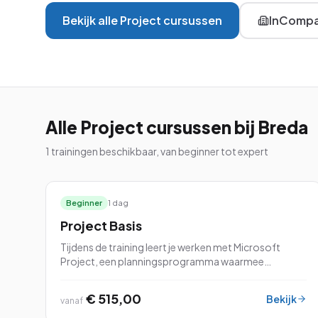
VBA
Bekijk alle
Project
cursussen
InCompa
Project
Visio
Alle
Project
cursussen
bij Breda
1
trainingen beschikbaar, van beginner tot expert
Alle 26 cursussen be
Beginner
1 dag
Project Basis
Tijdens de training leert je werken met Microsoft
Project, een planningsprogramma waarmee
projecten kunnen worden gepland en beheerd.
Tijdens de cursus leert je werken met de vele
€ 515,00
Bekijk
vanaf
mogelijkheden.