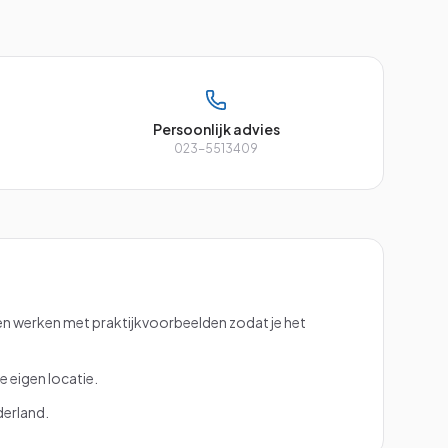
Persoonlijk advies
023-5513409
en werken met praktijkvoorbeelden zodat je het
e eigen locatie.
derland.