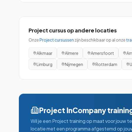
Project
cursus
op andere locaties
Onze
Project
cursussen
zijn beschikbaar op al onze
tra
Alkmaar
Almere
Amersfoort
Am
Limburg
Nijmegen
Rotterdam
U
Project
InCompany trainin
Wil je een
Project
training op maat voor jouw t
locatie met een programma afgestemd op jouw