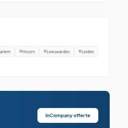
arlem
Hoorn
Leeuwarden
Leiden
InCompany offerte