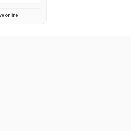
Beginner
ive online
Gevorderd
Beginner
Zoeken
⌘K