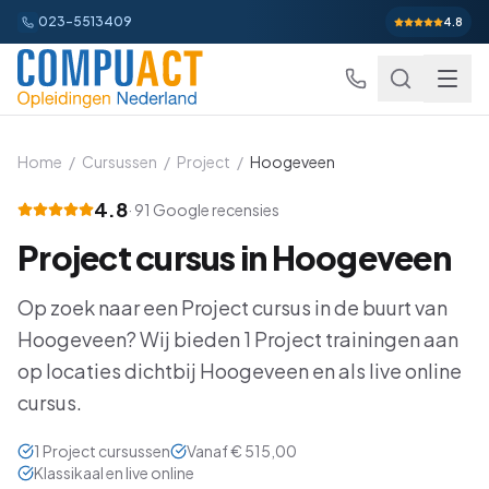
023-5513409
4.8
Home
/
Cursussen
/
Project
/
Hoogeveen
4.8
·
91
Google recensies
Excel
Project
cursus in
Hoogeveen
Excel Basis
Word
Beginner
Op zoek naar een
Project
cursus in de buurt van
Excel Gevorderd
Gevorderd
Word Basis
Outlook
Beginner
Hoogeveen
? Wij bieden
1
Project
trainingen aan
Excel: Functies en Formules
op locaties dichtbij
Hoogeveen
en als live online
Gevorderd
Word Gevorderd
Gevorderd
Outlook Alles-in-een
PowerPoint
Beginner
cursus.
Excel: Draaitabellen en Grafieken
Gevorderd
Word: Complexe Documenten
Gevorderd
Outlook en Time Management
Beginner
PowerPoint Alles-in-een
Power BI
Beginner
1
Project
cursussen
Vanaf
€ 515,00
Excel: Analyse en Rapportage
Gevorderd
Word: Formulieren en Sjablonen
Gevorderd
Klassikaal en live online