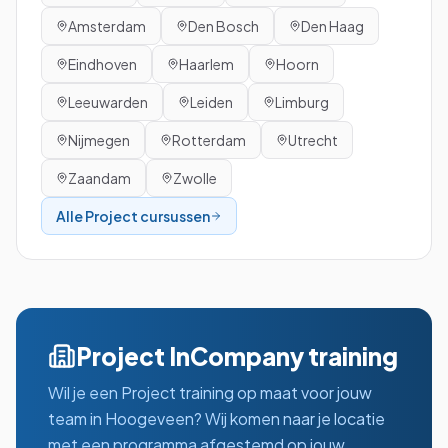
Amsterdam
Den Bosch
Den Haag
Eindhoven
Haarlem
Hoorn
Leeuwarden
Leiden
Limburg
Nijmegen
Rotterdam
Utrecht
Zaandam
Zwolle
Alle
Project
cursussen
Project
InCompany training
Wil je een
Project
training op maat voor jouw
team in
Hoogeveen
? Wij komen naar je locatie
met een programma afgestemd op jouw