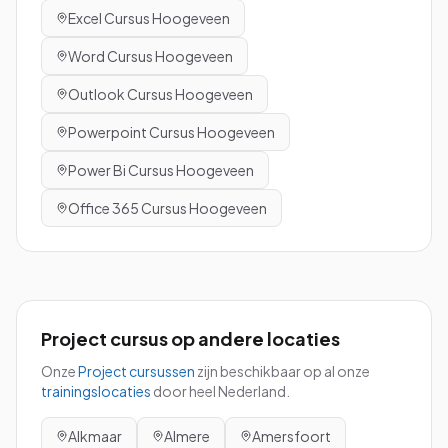
Excel
Cursus
Hoogeveen
Word
Cursus
Hoogeveen
Outlook
Cursus
Hoogeveen
Powerpoint
Cursus
Hoogeveen
Power Bi
Cursus
Hoogeveen
Office 365
Cursus
Hoogeveen
Project
cursus
op andere locaties
Onze
Project
cursussen
zijn beschikbaar op al onze
trainingslocaties
door heel Nederland.
Alkmaar
Almere
Amersfoort