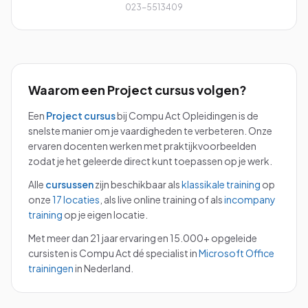
023-5513409
Waarom een
Project
cursus volgen?
Een
Project
cursus
bij Compu Act Opleidingen is de
snelste manier om je vaardigheden te verbeteren. Onze
ervaren docenten werken met praktijkvoorbeelden
zodat je het geleerde direct kunt toepassen op je werk.
Alle
cursussen
zijn beschikbaar als
klassikale training
op
onze
17 locaties
, als live online training of als
incompany
training
op je eigen locatie.
Met meer dan 21 jaar ervaring en 15.000+ opgeleide
cursisten is Compu Act dé specialist in
Microsoft Office
trainingen
in Nederland.