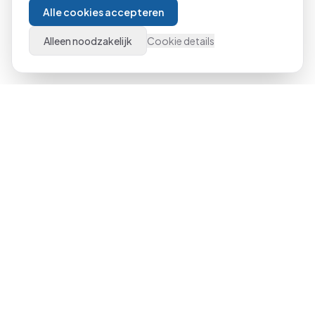
Alle cookies accepteren
Alleen noodzakelijk
Cookie details
Al meer dan 21 jaar dé specialist in Microsoft Office
trainingen door heel Nederland. Van beginner tot expert,
klassikaal of online.