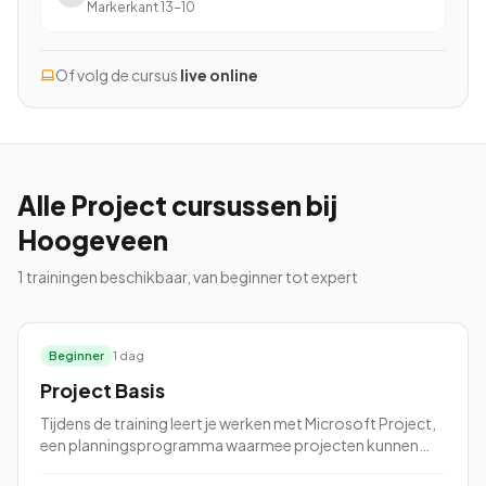
Markerkant 13-10
Of volg de cursus
live online
Bekijk alle cursussen
Bel ons: 023-5513409
Alle
Project
cursussen
bij
Gratis studiegids downloaden
Hoogeveen
1
trainingen beschikbaar, van beginner tot expert
4.8/5
15.000+ deelnemers
Beginner
1 dag
Project Basis
Tijdens de training leert je werken met Microsoft Project,
een planningsprogramma waarmee projecten kunnen
worden gepland en beheerd. Tijdens de cursus leert je