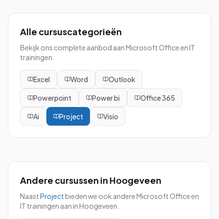
Alle cursuscategorieën
Bekijk ons complete aanbod aan Microsoft Office en IT
trainingen.
Excel
Word
Outlook
Powerpoint
Power bi
Office 365
Ai
Project
Visio
Andere cursussen in
Hoogeveen
Naast
Project
bieden we ook andere Microsoft Office en
IT trainingen aan in
Hoogeveen
.