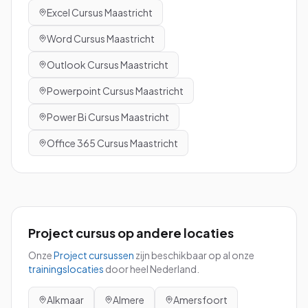
Excel
Cursus
Maastricht
Word
Cursus
Maastricht
Outlook
Cursus
Maastricht
Powerpoint
Cursus
Maastricht
Power Bi
Cursus
Maastricht
Office 365
Cursus
Maastricht
Project
cursus
op andere locaties
Onze
Project
cursussen
zijn beschikbaar op al onze
trainingslocaties
door heel Nederland.
Alkmaar
Almere
Amersfoort