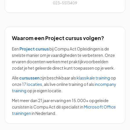
023-5513409
Waarom een
Project
cursus volgen?
Een
Project
cursus
bij Compu Act Opleidingen is de
snelste manier om je vaardigheden te verbeteren. Onze
ervaren docenten werken met praktijkvoorbeelden
zodat je het geleerde direct kunt toepassen op je werk.
Alle
cursussen
zijn beschikbaar als
klassikale training
op
onze
17 locaties
, als live online training of als
incompany
training
op je eigen locatie.
Met meer dan 21 jaar ervaring en 15.000+ opgeleide
cursisten is Compu Act dé specialist in
Microsoft Office
trainingen
in Nederland.