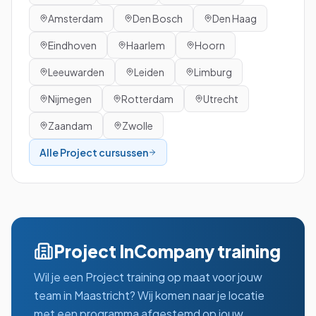
Amsterdam
Den Bosch
Den Haag
Eindhoven
Haarlem
Hoorn
Leeuwarden
Leiden
Limburg
Nijmegen
Rotterdam
Utrecht
Zaandam
Zwolle
Alle
Project
cursussen
Project
InCompany training
Wil je een
Project
training op maat voor jouw
team in
Maastricht
? Wij komen naar je locatie
met een programma afgestemd op jouw