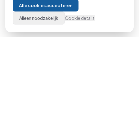
Alle cookies accepteren
Alleen noodzakelijk
Cookie details
Al meer dan 21 jaar dé specialist in Microsoft Office
trainingen door heel Nederland. Van beginner tot expert,
klassikaal of online.