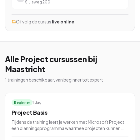
Sluisweg 200
Of volg de cursus
live online
Bekijk alle cursussen
Bel ons: 023-5513409
Alle
Project
cursussen
bij
Gratis studiegids downloaden
Maastricht
1
trainingen beschikbaar, van beginner tot expert
4.8/5
15.000+ deelnemers
Beginner
1 dag
Project Basis
Tijdens de training leert je werken met Microsoft Project,
een planningsprogramma waarmee projecten kunnen
worden gepland en beheerd. Tijdens de cursus leert je