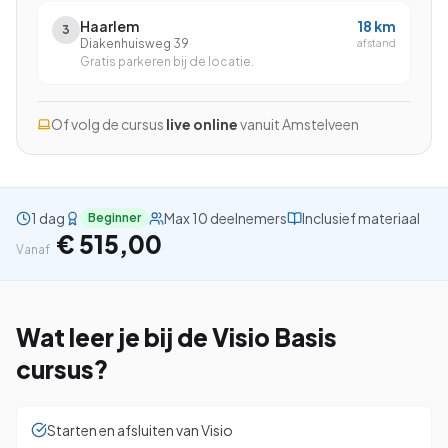
Haarlem
18
km
3
Diakenhuisweg 39
afstand
Gratis parkeren bij de locatie.
Bekijk alle cursussen
Of volg de cursus
live online
vanuit
Amstelveen
Bel ons: 023-5513409
Gratis studiegids downloaden
1 dag
Max 10 deelnemers
Inclusief materiaal
Beginner
€ 515,00
Vanaf
4.8/5
15.000+ deelnemers
Wat leer je bij de
Visio Basis
cursus?
Starten en afsluiten van Visio