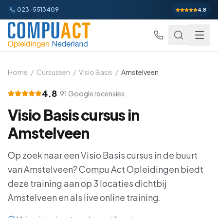
023-5513409
4.8
Home
/
Cursussen
/
Visio Basis
/
Amstelveen
4.8
·
91
Google recensies
Excel
Visio Basis
cursus in
Excel Basis
Word
Beginner
Amstelveen
Excel Gevorderd
Gevorderd
Word Basis
Outlook
Beginner
Op zoek naar een
Visio Basis
cursus in de buurt
Excel: Functies en Formules
Gevorderd
van
Amstelveen
Word Gevorderd
? Compu Act Opleidingen biedt
Gevorderd
Outlook Alles-in-een
PowerPoint
Beginner
deze training aan op
3
locaties dichtbij
Excel: Draaitabellen en Grafieken
Gevorderd
Word: Complexe Documenten
Gevorderd
Outlook en Time Management
Beginner
Amstelveen
en als live online training.
PowerPoint Alles-in-een
Power BI
Beginner
Excel: Analyse en Rapportage
Gevorderd
Word: Formulieren en Sjablonen
Gevorderd