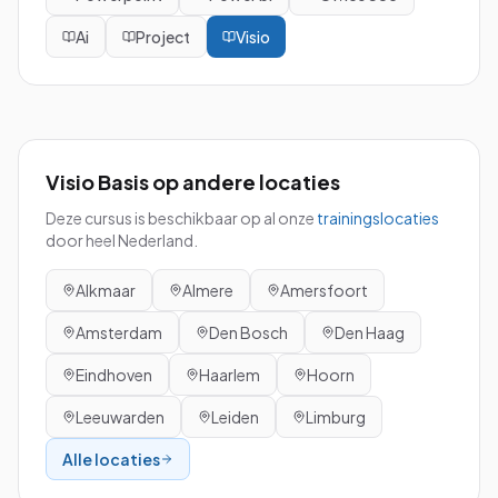
Ai
Project
Visio
Visio Basis
op andere locaties
Deze cursus is beschikbaar op al onze
trainingslocaties
door heel Nederland.
Alkmaar
Almere
Amersfoort
Amsterdam
Den Bosch
Den Haag
Eindhoven
Haarlem
Hoorn
Leeuwarden
Leiden
Limburg
Alle locaties