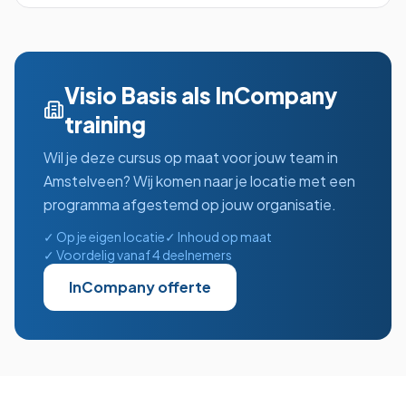
Visio Basis
als InCompany
training
Wil je deze cursus op maat voor jouw team in
Amstelveen
? Wij komen naar je locatie met een
programma afgestemd op jouw organisatie.
✓ Op je eigen locatie
✓ Inhoud op maat
✓ Voordelig vanaf 4 deelnemers
InCompany offerte