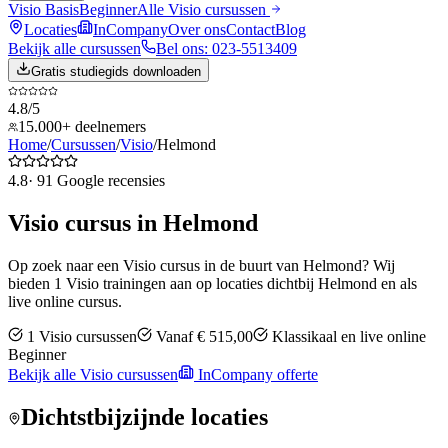
Visio Basis
Beginner
Alle
Visio
cursussen
Locaties
InCompany
Over ons
Contact
Blog
Bekijk alle cursussen
Bel ons: 023-5513409
Gratis studiegids downloaden
4.8/5
15.000+ deelnemers
Home
/
Cursussen
/
Visio
/
Helmond
4.8
·
91
Google recensies
Visio
cursus in
Helmond
Op zoek naar een
Visio
cursus in de buurt van
Helmond
? Wij
bieden
1
Visio
trainingen aan op locaties dichtbij
Helmond
en als
live online cursus.
1
Visio
cursussen
Vanaf
€ 515,00
Klassikaal en live online
Beginner
Bekijk alle
Visio
cursussen
InCompany offerte
Dichtstbijzijnde locaties