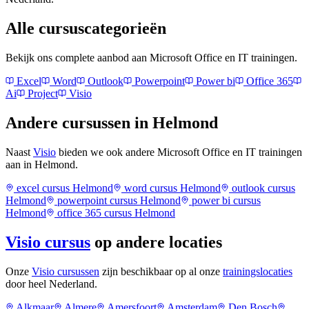
Alle cursuscategorieën
Bekijk ons complete aanbod aan Microsoft Office en IT trainingen.
Excel
Word
Outlook
Powerpoint
Power bi
Office 365
Ai
Project
Visio
Andere cursussen in
Helmond
Naast
Visio
bieden we ook andere Microsoft Office en IT trainingen
aan in
Helmond
.
excel
cursus
Helmond
word
cursus
Helmond
outlook
cursus
Helmond
powerpoint
cursus
Helmond
power bi
cursus
Helmond
office 365
cursus
Helmond
Visio
cursus
op andere locaties
Onze
Visio
cursussen
zijn beschikbaar op al onze
trainingslocaties
door heel Nederland.
Alkmaar
Almere
Amersfoort
Amsterdam
Den Bosch