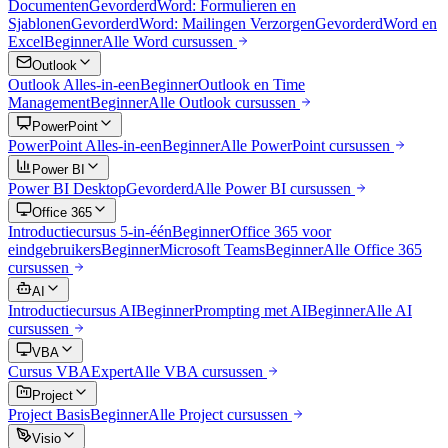
Documenten
Gevorderd
Word: Formulieren en
Sjablonen
Gevorderd
Word: Mailingen Verzorgen
Gevorderd
Word en
Excel
Beginner
Alle
Word
cursussen
Outlook
Outlook Alles-in-een
Beginner
Outlook en Time
Management
Beginner
Alle
Outlook
cursussen
PowerPoint
PowerPoint Alles-in-een
Beginner
Alle
PowerPoint
cursussen
Power BI
Power BI Desktop
Gevorderd
Alle
Power BI
cursussen
Office 365
Introductiecursus 5-in-één
Beginner
Office 365 voor
eindgebruikers
Beginner
Microsoft Teams
Beginner
Alle
Office 365
cursussen
AI
Introductiecursus AI
Beginner
Prompting met AI
Beginner
Alle
AI
cursussen
VBA
Cursus VBA
Expert
Alle
VBA
cursussen
Project
Project Basis
Beginner
Alle
Project
cursussen
Visio