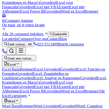
Koppelingen en Macro's
Gevorderd
Excel voor
Financials
Gevorderd
Excel met VBA
Expert
Excel met
AI
Beginner
Excel Power BI
Gevorderd
Word en Excel
Beginner
InCompany training
Op maat, op je eigen locatie
Alle 26 cursussen bekijken
Zoeken
⌘K
Locaties
InCompany
Over ons
Contact
Blog
023-5513409
Bekijk cursussen
Zoek cursus...
⌘K
Zoek een cursus...
Excel
Excel Basis
Beginner
Excel Gevorderd
Gevorderd
Excel: Functies en
Formules
Gevorderd
Excel: Draaitabellen en
Grafieken
Gevorderd
Excel: Analyse en Rapportage
Gevorderd
Excel:
Koppelingen en Macro's
Gevorderd
Excel voor
Financials
Gevorderd
Excel met VBA
Expert
Excel met
AI
Beginner
Excel Power BI
Gevorderd
Word en Excel
Beginner
Alle
Excel
cursussen
Word
Word Basis
Beginner
Word Gevorderd
Gevorderd
Word: Complexe