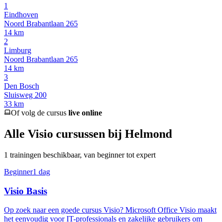
1
Eindhoven
Noord Brabantlaan 265
14
km
2
Limburg
Noord Brabantlaan 265
14
km
3
Den Bosch
Sluisweg 200
33
km
Of volg de cursus
live online
Alle
Visio
cursussen
bij Helmond
1
trainingen beschikbaar, van beginner tot expert
Beginner
1 dag
Visio Basis
Op zoek naar een goede cursus Visio? Microsoft Office Visio maakt
het eenvoudig voor IT-professionals en zakelijke gebruikers om