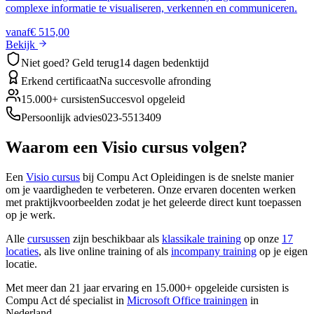
complexe informatie te visualiseren, verkennen en communiceren.
vanaf
€ 515,00
Bekijk
Niet goed? Geld terug
14 dagen bedenktijd
Erkend certificaat
Na succesvolle afronding
15.000+ cursisten
Succesvol opgeleid
Persoonlijk advies
023-5513409
Waarom een
Visio
cursus volgen?
Een
Visio
cursus
bij Compu Act Opleidingen is de snelste manier
om je vaardigheden te verbeteren. Onze ervaren docenten werken
met praktijkvoorbeelden zodat je het geleerde direct kunt toepassen
op je werk.
Alle
cursussen
zijn beschikbaar als
klassikale training
op onze
17
locaties
, als live online training of als
incompany training
op je eigen
locatie.
Met meer dan 21 jaar ervaring en 15.000+ opgeleide cursisten is
Compu Act dé specialist in
Microsoft Office trainingen
in
Nederland.