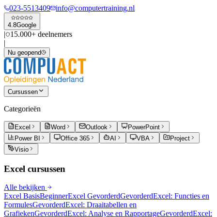
023-5513409
info@computertraining.nl
4.8
Google
|
15.000+ deelnemers
|
Nu geopend
Cursussen
Categorieën
Excel
Word
Outlook
PowerPoint
Power BI
Office 365
AI
VBA
Project
Visio
Excel
cursussen
Alle bekijken
Excel Basis
Beginner
Excel Gevorderd
Gevorderd
Excel: Functies en
Formules
Gevorderd
Excel: Draaitabellen en
Grafieken
Gevorderd
Excel: Analyse en Rapportage
Gevorderd
Excel: