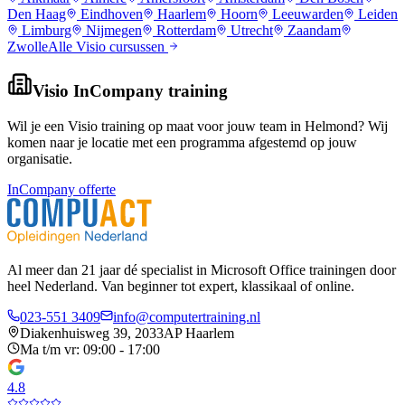
Den Haag
Eindhoven
Haarlem
Hoorn
Leeuwarden
Leiden
Limburg
Nijmegen
Rotterdam
Utrecht
Zaandam
Zwolle
Alle
Visio
cursussen
Visio
InCompany training
Wil je een
Visio
training op maat voor jouw team in
Helmond
? Wij
komen naar je locatie met een programma afgestemd op jouw
organisatie.
InCompany offerte
Al meer dan 21 jaar dé specialist in Microsoft Office trainingen door
heel Nederland. Van beginner tot expert, klassikaal of online.
023-551 3409
info@computertraining.nl
Diakenhuisweg 39, 2033AP Haarlem
Ma t/m vr: 09:00 - 17:00
4.8