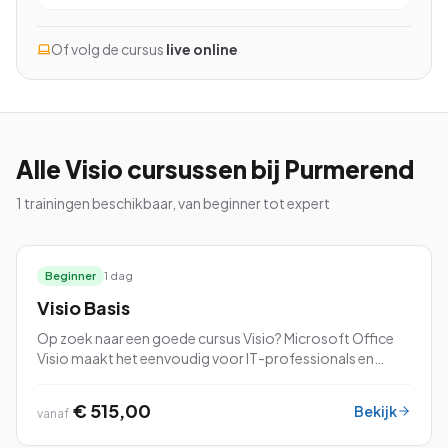
Of volg de cursus
live online
Bekijk alle cursussen
Bel ons: 023-5513409
Alle
Visio
cursussen
bij Purmerend
1
trainingen beschikbaar, van beginner tot expert
Gratis studiegids downloaden
4.8/5
15.000+ deelnemers
Beginner
1 dag
Visio Basis
Op zoek naar een goede cursus Visio? Microsoft Office
Visio maakt het eenvoudig voor IT-professionals en
zakelijke gebruikers om complexe informatie te
visualiseren, verkennen en communiceren.
€ 515,00
Bekijk
vanaf