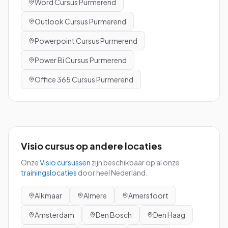
Word
Cursus
Purmerend
Outlook
Cursus
Purmerend
Powerpoint
Cursus
Purmerend
Power Bi
Cursus
Purmerend
Office 365
Cursus
Purmerend
Visio
cursus
op andere locaties
Onze
Visio
cursussen
zijn beschikbaar op al onze
trainingslocaties
door heel Nederland.
Alkmaar
Almere
Amersfoort
Amsterdam
Den Bosch
Den Haag