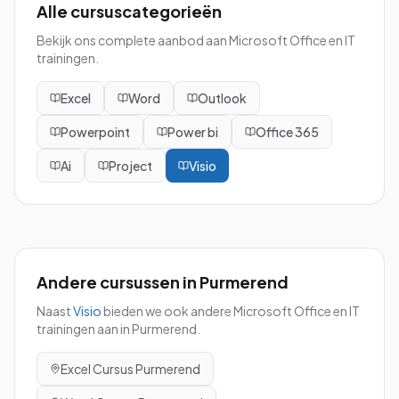
Alle cursuscategorieën
Bekijk ons complete aanbod aan Microsoft Office en IT
trainingen.
Excel
Word
Outlook
Powerpoint
Power bi
Office 365
Ai
Project
Visio
Andere cursussen in
Purmerend
Naast
Visio
bieden we ook andere Microsoft Office en IT
trainingen aan in
Purmerend
.
Excel
Cursus
Purmerend