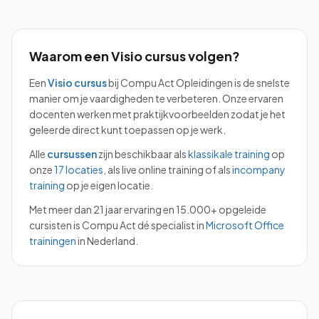
Waarom een
Visio
cursus volgen?
Een
Visio
cursus
bij Compu Act Opleidingen is de snelste
manier om je vaardigheden te verbeteren. Onze ervaren
docenten werken met praktijkvoorbeelden zodat je het
geleerde direct kunt toepassen op je werk.
Alle
cursussen
zijn beschikbaar als
klassikale training
op
onze
17 locaties
, als live online training of als
incompany
training
op je eigen locatie.
Met meer dan 21 jaar ervaring en 15.000+ opgeleide
cursisten is Compu Act dé specialist in
Microsoft Office
trainingen
in Nederland.