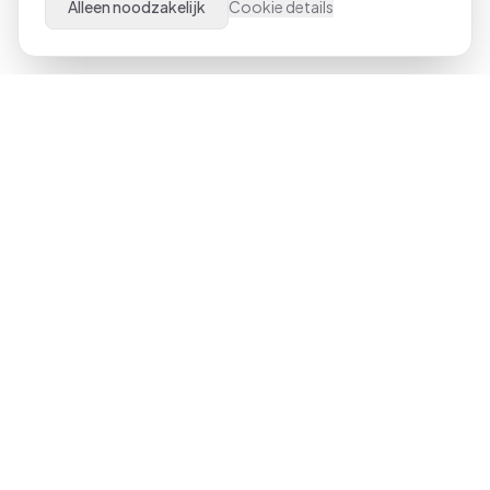
Alleen noodzakelijk
Cookie details
Al meer dan 21 jaar dé specialist in Microsoft Office
trainingen door heel Nederland. Van beginner tot expert,
klassikaal of online.
023-551 3409