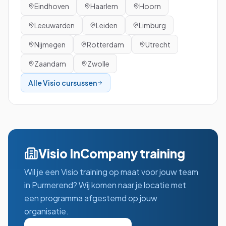
Eindhoven
Haarlem
Hoorn
Leeuwarden
Leiden
Limburg
Nijmegen
Rotterdam
Utrecht
Zaandam
Zwolle
Alle
Visio
cursussen
Visio
InCompany training
Wil je een
Visio
training op maat voor jouw team
in
Purmerend
? Wij komen naar je locatie met
een programma afgestemd op jouw
organisatie.