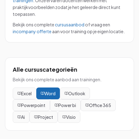
trainingen
.
Onze ervaren docenten werken met
praktijkvoorbeelden zodat je het geleerde direct kunt
toepassen.
Bekijk ons complete
cursusaanbod
of vraag een
incompany offerte
aan voor training op je eigen locatie.
Alle cursuscategorieën
Bekijk ons complete aanbod aan trainingen.
Excel
Word
Outlook
Powerpoint
Power bi
Office 365
Ai
Project
Visio