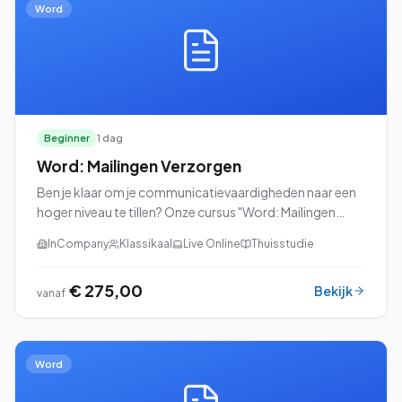
Word
Beginner
1 dag
Word: Mailingen Verzorgen
Ben je klaar om je communicatievaardigheden naar een
hoger niveau te tillen? Onze cursus "Word: Mailingen
Verzorgen" is dan precies wat je zoekt!
InCompany
Klassikaal
Live Online
Thuisstudie
€ 275,00
Bekijk
vanaf
Word