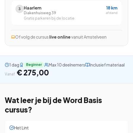
Haarlem
18
km
3
Diakenhuisweg 39
afstand
Gratis parkeren bij de locatie.
Bekijk alle cursussen
Of volg de cursus
live online
vanuit
Amstelveen
Bel ons: 023-5513409
Gratis studiegids downloaden
1 dag
Max 10 deelnemers
Inclusief materiaal
Beginner
€ 275,00
Vanaf
4.8/5
15.000+ deelnemers
Wat leer je bij de
Word Basis
cursus?
Het Lint