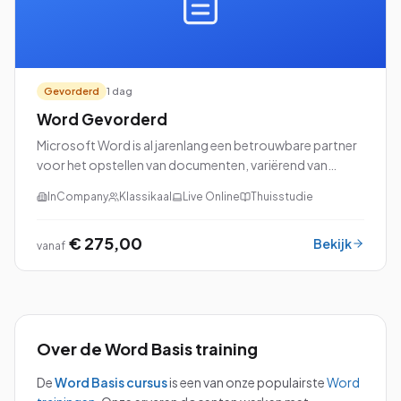
Gevorderd
1 dag
Word Gevorderd
Microsoft Word is al jarenlang een betrouwbare partner
voor het opstellen van documenten, variërend van
eenvoudige brieven tot uitgebreide rapporten en
InCompany
Klassikaal
Live Online
Thuisstudie
professionele cv's. Als je de basisvaardighed...
€ 275,00
Bekijk
vanaf
Over de
Word Basis
training
De
Word Basis
cursus
is een van onze populairste
Word