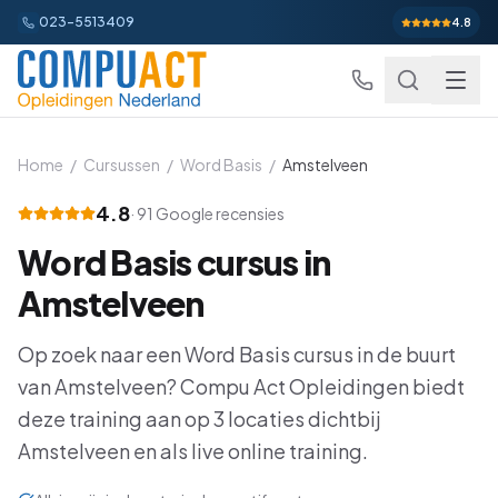
023-5513409
4.8
Home
/
Cursussen
/
Word Basis
/
Amstelveen
4.8
·
91
Google recensies
Excel
Word Basis
cursus in
Excel Basis
Word
Beginner
Amstelveen
Excel Gevorderd
Gevorderd
Word Basis
Outlook
Beginner
Op zoek naar een
Word Basis
cursus in de buurt
Excel: Functies en Formules
Gevorderd
van
Amstelveen
Word Gevorderd
? Compu Act Opleidingen biedt
Gevorderd
Outlook Alles-in-een
PowerPoint
Beginner
deze training aan op
3
locaties dichtbij
Excel: Draaitabellen en Grafieken
Gevorderd
Word: Complexe Documenten
Gevorderd
Outlook en Time Management
Beginner
Amstelveen
en als live online training.
PowerPoint Alles-in-een
Power BI
Beginner
Excel: Analyse en Rapportage
Gevorderd
Word: Formulieren en Sjablonen
Gevorderd