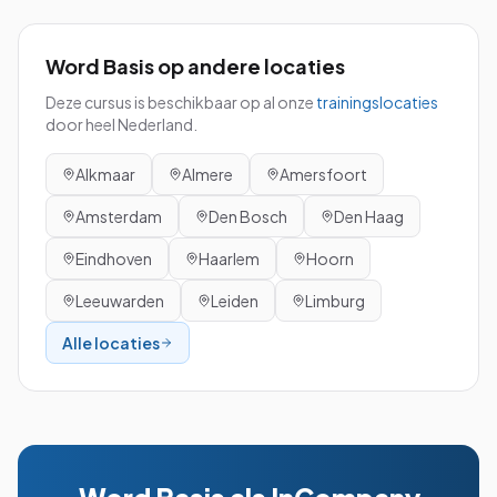
Word Basis
op andere locaties
Deze cursus is beschikbaar op al onze
trainingslocaties
door heel Nederland.
Alkmaar
Almere
Amersfoort
Amsterdam
Den Bosch
Den Haag
Eindhoven
Haarlem
Hoorn
Leeuwarden
Leiden
Limburg
Alle locaties