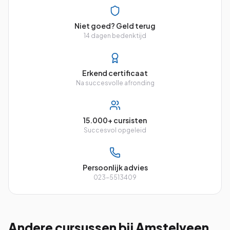
Niet goed? Geld terug
14 dagen bedenktijd
Erkend certificaat
Na succesvolle afronding
15.000+ cursisten
Succesvol opgeleid
Persoonlijk advies
023-5513409
Andere cursussen
bij Amstelveen