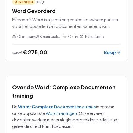
Gevorderd
1 dag
Word Gevorderd
Microsoft Word is al jarenlang een betrouwbare partner
voor het opstellen van documenten, variërend van
eenvoudige brieven tot uitgebreide rapporten en
InCompany
Klassikaal
Live Online
Thuisstudie
professionele cv's. Als je de basisvaardighed...
€ 275,00
Bekijk
vanaf
Over de
Word: Complexe Documenten
training
De
Word: Complexe Documenten
cursus
is een van
onze populairste
Word
trainingen
.
Onze ervaren
docenten werken met praktijkvoorbeelden zodat je het
geleerde direct kunt toepassen.