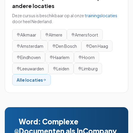
andere locaties
Deze cursus is beschikbaar op al onze
trainingslocaties
door heel Nederland.
Alkmaar
Almere
Amersfoort
Amsterdam
Den Bosch
Den Haag
Eindhoven
Haarlem
Hoorn
Leeuwarden
Leiden
Limburg
Alle locaties
Word: Complexe
Documenten
als InCompany