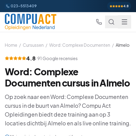
023-5513409
4.8
Home
/
Cursussen
/
Word: Complexe Documenten
/
Almelo
4.8
·
91
Google recensies
Excel
Word: Complexe
Excel Basis
Word
Beginner
Documenten
cursus in
Almelo
Excel Gevorderd
Gevorderd
Word Basis
Outlook
Beginner
Op zoek naar een
Word: Complexe Documenten
Excel: Functies en Formules
Gevorderd
cursus in de buurt van
Word Gevorderd
Almelo
? Compu Act
Gevorderd
Outlook Alles-in-een
PowerPoint
Beginner
Opleidingen biedt deze training aan op
3
Excel: Draaitabellen en Grafieken
Gevorderd
Word: Complexe Documenten
Gevorderd
Outlook en Time Management
Beginner
locaties dichtbij
Almelo
en als live online training.
PowerPoint Alles-in-een
Power BI
Beginner
Excel: Analyse en Rapportage
Gevorderd
Word: Formulieren en Sjablonen
Gevorderd