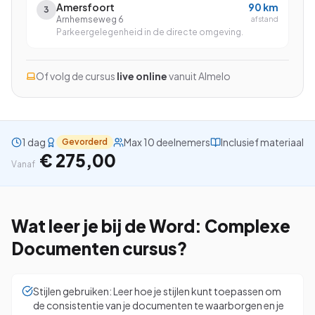
Amersfoort
90
km
3
Arnhemseweg 6
afstand
Parkeergelegenheid in de directe omgeving.
Bekijk alle cursussen
Of volg de cursus
live online
vanuit
Almelo
Bel ons: 023-5513409
1 dag
Max 10 deelnemers
Inclusief materiaal
Gevorderd
Gratis studiegids downloaden
€ 275,00
Vanaf
4.8/5
15.000+ deelnemers
Wat leer je bij de
Word: Complexe
Documenten
cursus?
Stijlen gebruiken: Leer hoe je stijlen kunt toepassen om
de consistentie van je documenten te waarborgen en je