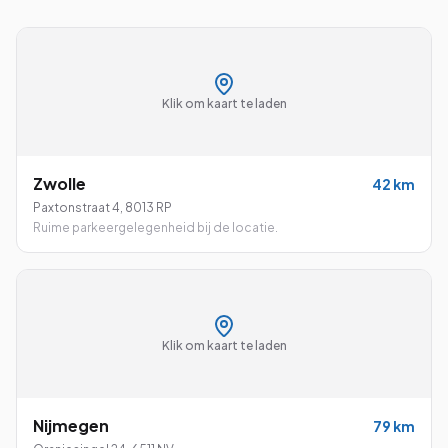
Klik om kaart te laden
Zwolle
42
km
Paxtonstraat 4
,
8013 RP
Ruime parkeergelegenheid bij de locatie.
Klik om kaart te laden
Nijmegen
79
km