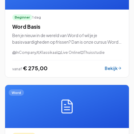
Beginner
1 dag
Word Basis
Ben je nieuw in de wereld van Word of wil je je
basisvaardigheden opfrissen? Dan is onze cursus Word
Basis perfect voor jou!
InCompany
Klassikaal
Live Online
Thuisstudie
€ 275,00
Bekijk
vanaf
Word