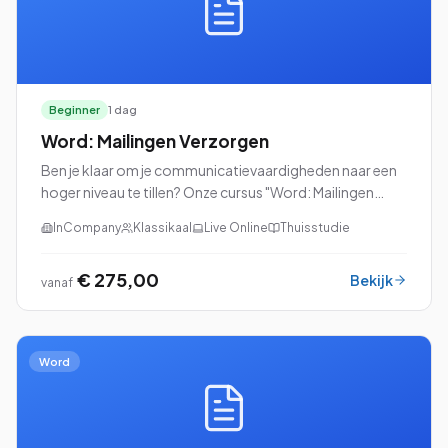
Beginner
1 dag
Word: Mailingen Verzorgen
Ben je klaar om je communicatievaardigheden naar een
hoger niveau te tillen? Onze cursus "Word: Mailingen
Verzorgen" is dan precies wat je zoekt!
InCompany
Klassikaal
Live Online
Thuisstudie
€ 275,00
Bekijk
vanaf
Word