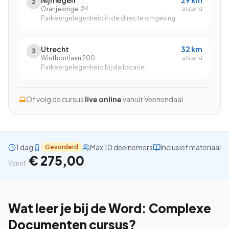
Nijmegen
29
km
2
Oranjesingel 24
afstand
Parkeergelegenheid in de directe omgeving.
Bekijk alle cursussen
Utrecht
32
km
3
Winthontlaan 200
afstand
Parkeergelegenheid bij de locatie.
Bel ons: 023-5513409
Of volg de cursus
live online
vanuit
Veenendaal
Gratis studiegids downloaden
4.8/5
15.000+ deelnemers
1 dag
Max 10 deelnemers
Inclusief materiaal
Gevorderd
€ 275,00
Vanaf
Wat leer je bij de
Word: Complexe
Documenten
cursus?