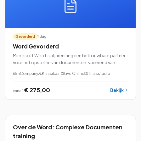
Gevorderd
1 dag
Word Gevorderd
Microsoft Word is al jarenlang een betrouwbare partner
voor het opstellen van documenten, variërend van
eenvoudige brieven tot uitgebreide rapporten en
InCompany
Klassikaal
Live Online
Thuisstudie
professionele cv's. Als je de basisvaardighed...
€ 275,00
Bekijk
vanaf
Over de
Word: Complexe Documenten
training