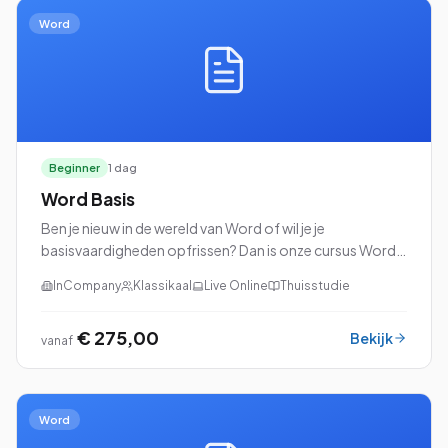
Word
Beginner
1 dag
Word Basis
Ben je nieuw in de wereld van Word of wil je je
basisvaardigheden opfrissen? Dan is onze cursus Word
Basis perfect voor jou!
InCompany
Klassikaal
Live Online
Thuisstudie
€ 275,00
Bekijk
vanaf
Word