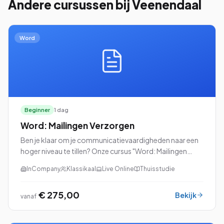
Andere cursussen
bij Veenendaal
Word
Beginner
1 dag
Word: Mailingen Verzorgen
Ben je klaar om je communicatievaardigheden naar een
hoger niveau te tillen? Onze cursus "Word: Mailingen
Verzorgen" is dan precies wat je zoekt!
InCompany
Klassikaal
Live Online
Thuisstudie
€ 275,00
Bekijk
vanaf