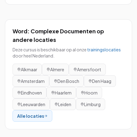
Word: Complexe Documenten
op
andere locaties
Deze cursus is beschikbaar op al onze
trainingslocaties
door heel Nederland.
Alkmaar
Almere
Amersfoort
Amsterdam
Den Bosch
Den Haag
Eindhoven
Haarlem
Hoorn
Leeuwarden
Leiden
Limburg
Alle locaties