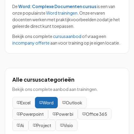
De
Word: Complexe Documenten
cursus
is een van
onze populairste
Word
trainingen
.
Onze ervaren
docenten werken met praktijkvoorbeelden zodat je het
geleerde direct kunt toepassen.
Bekijk ons complete
cursusaanbod
of vraag een
incompany offerte
aan voor training op je eigen locatie.
Alle cursuscategorieën
Bekijk ons complete aanbod aan trainingen.
Excel
Word
Outlook
Powerpoint
Power bi
Office 365
Ai
Project
Visio