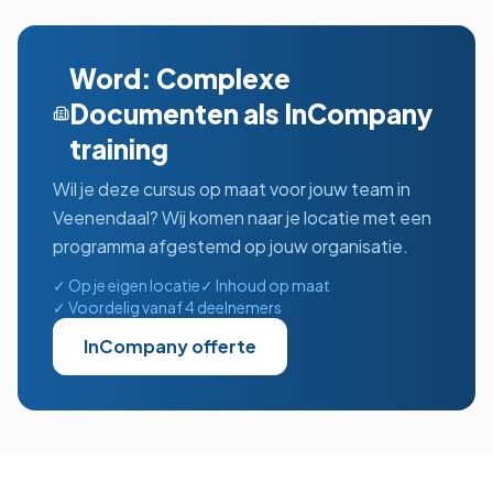
Word: Complexe
Documenten
als InCompany
training
Wil je deze cursus op maat voor jouw team in
Veenendaal
? Wij komen naar je locatie met een
programma afgestemd op jouw organisatie.
✓ Op je eigen locatie
✓ Inhoud op maat
✓ Voordelig vanaf 4 deelnemers
InCompany offerte