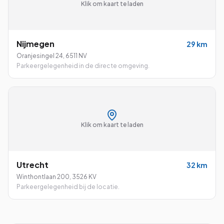
Klik om kaart te laden
Nijmegen
29
km
Oranjesingel 24
,
6511 NV
Parkeergelegenheid in de directe omgeving.
Klik om kaart te laden
Utrecht
32
km
Winthontlaan 200
,
3526 KV
Parkeergelegenheid bij de locatie.