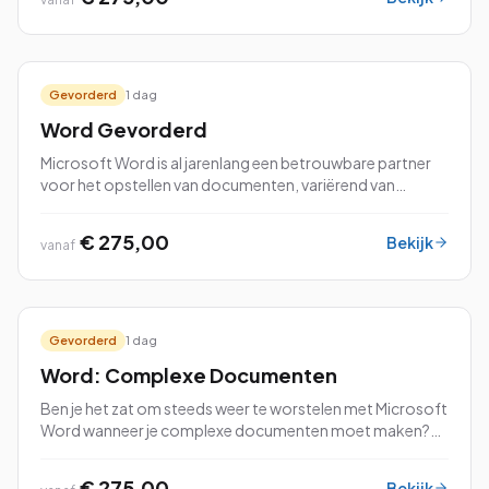
Gevorderd
1 dag
Word Gevorderd
Microsoft Word is al jarenlang een betrouwbare partner
voor het opstellen van documenten, variërend van
eenvoudige brieven tot uitgebreide rapporten en
professionele cv's. Als je de basisvaardighed...
€ 275,00
Bekijk
vanaf
Gevorderd
1 dag
Word: Complexe Documenten
Ben je het zat om steeds weer te worstelen met Microsoft
Word wanneer je complexe documenten moet maken?
Maak je geen zorgen meer! Onze cursus “Word: Complexe
Documenten” is speciaal ontworpen om jou de kneepjes
€ 275,00
Bekijk