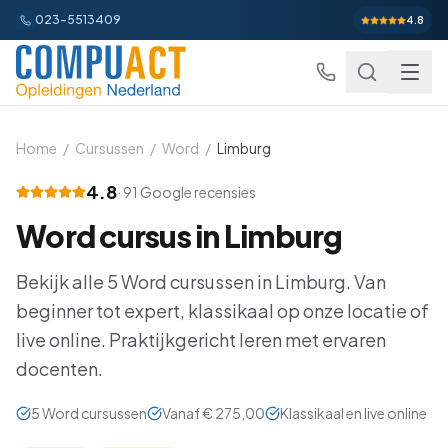
023-5513409
4.8
Home
/
Cursussen
/
Word
/
Limburg
4.8
·
91
Google recensies
Excel
Word
cursus in
Limburg
Excel Basis
Word
Beginner
Bekijk alle
5
Word
cursussen in
Limburg
. Van
Excel Gevorderd
Gevorderd
Word Basis
Outlook
Beginner
beginner tot expert, klassikaal op onze locatie of
Excel: Functies en Formules
live online. Praktijkgericht leren met ervaren
Gevorderd
Word Gevorderd
Gevorderd
Outlook Alles-in-een
PowerPoint
Beginner
docenten.
Excel: Draaitabellen en Grafieken
Gevorderd
Word: Complexe Documenten
Gevorderd
Outlook en Time Management
Beginner
PowerPoint Alles-in-een
Power BI
Beginner
5
Word
cursussen
Vanaf
€ 275,00
Klassikaal en live online
Excel: Analyse en Rapportage
Gevorderd
Word: Formulieren en Sjablonen
Gevorderd