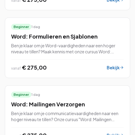
vanaf
van het vak te leren. Tijdens deze cursus duiken we diep in
de geavanceerde functies van Word, zoals het maken van
dynamische inhoudsopgaven, het werken met sjablonen
en stijlen, en het beheren van grote documenten.
Beginner
1 dag
Word: Formulieren en Sjablonen
Ben je klaar om je Word-vaardigheden naar een hoger
niveau te tillen? Maak kennis met onze cursus Word:
Formulieren & Sjablonen – de perfecte manier om het
meeste uit dit veelzijdige tekstverwerkin...
€ 275,00
Bekijk
vanaf
Beginner
1 dag
Word: Mailingen Verzorgen
Ben je klaar om je communicatievaardigheden naar een
hoger niveau te tillen? Onze cursus "Word: Mailingen
Verzorgen" is dan precies wat je zoekt!