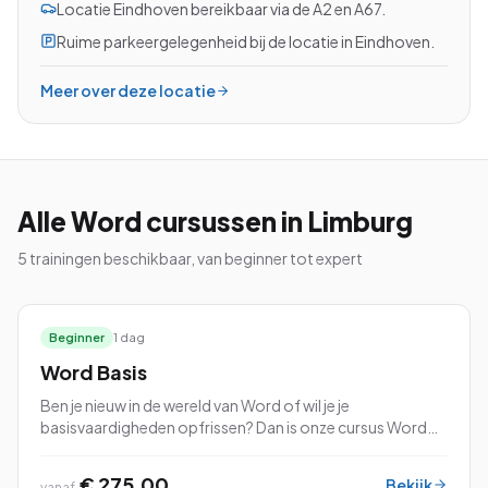
Locatie Eindhoven bereikbaar via de A2 en A67.
Ruime parkeergelegenheid bij de locatie in Eindhoven.
Meer over deze locatie
Bekijk alle cursussen
Bel ons: 023-5513409
Alle
Word
cursussen
in Limburg
Gratis studiegids downloaden
5
trainingen beschikbaar, van beginner tot expert
4.8/5
15.000+ deelnemers
Beginner
1 dag
Word Basis
Ben je nieuw in de wereld van Word of wil je je
basisvaardigheden opfrissen? Dan is onze cursus Word
Basis perfect voor jou!
€ 275,00
Bekijk
vanaf