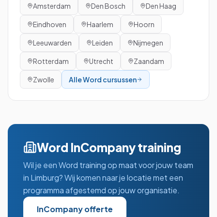
Amsterdam
Den Bosch
Den Haag
Eindhoven
Haarlem
Hoorn
Leeuwarden
Leiden
Nijmegen
Rotterdam
Utrecht
Zaandam
Zwolle
Alle
Word
cursussen
Word
InCompany training
Wil je een
Word
training op maat voor jouw team
in
Limburg
? Wij komen naar je locatie met een
programma afgestemd op jouw organisatie.
InCompany offerte