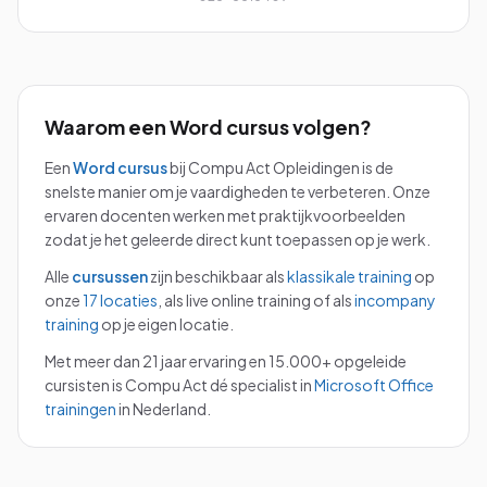
Waarom een
Word
cursus volgen?
Een
Word
cursus
bij Compu Act Opleidingen is de
snelste manier om je vaardigheden te verbeteren. Onze
ervaren docenten werken met praktijkvoorbeelden
zodat je het geleerde direct kunt toepassen op je werk.
Alle
cursussen
zijn beschikbaar als
klassikale training
op
onze
17 locaties
, als live online training of als
incompany
training
op je eigen locatie.
Met meer dan 21 jaar ervaring en 15.000+ opgeleide
cursisten is Compu Act dé specialist in
Microsoft Office
trainingen
in Nederland.