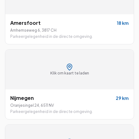
Amersfoort
18
km
Arnhemseweg 6
,
3817 CH
Parkeergelegenheid in de directe omgeving.
Klik om kaart te laden
Nijmegen
29
km
Oranjesingel 24
,
6511 NV
Parkeergelegenheid in de directe omgeving.