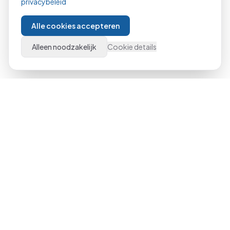
privacybeleid
Alle cookies accepteren
Alleen noodzakelijk
Cookie details
Al meer dan 21 jaar dé specialist in Microsoft Office
trainingen door heel Nederland. Van beginner tot expert,
klassikaal of online.