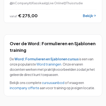
Basis perfect voor jou!
InCompany
Klassikaal
Live Online
Thuisstudie
€ 275,00
Bekijk
vanaf
Over de
Word: Formulieren en Sjablonen
training
De
Word: Formulieren en Sjablonen
cursus
is een van
onze populairste
Word
trainingen
.
Onze ervaren
docenten werken met praktijkvoorbeelden zodat je het
geleerde direct kunt toepassen.
Bekijk ons complete
cursusaanbod
of vraag een
incompany offerte
aan voor training op je eigen locatie.