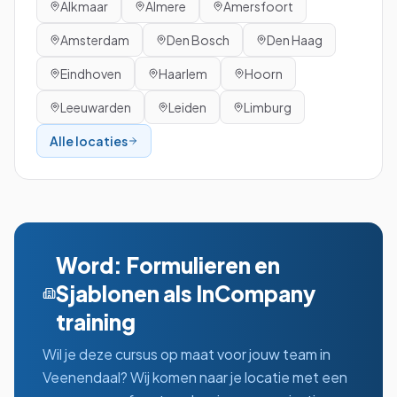
Alkmaar
Almere
Amersfoort
Amsterdam
Den Bosch
Den Haag
Eindhoven
Haarlem
Hoorn
Leeuwarden
Leiden
Limburg
Alle locaties
Word: Formulieren en
Sjablonen
als InCompany
training
Wil je deze cursus op maat voor jouw team in
Veenendaal
? Wij komen naar je locatie met een