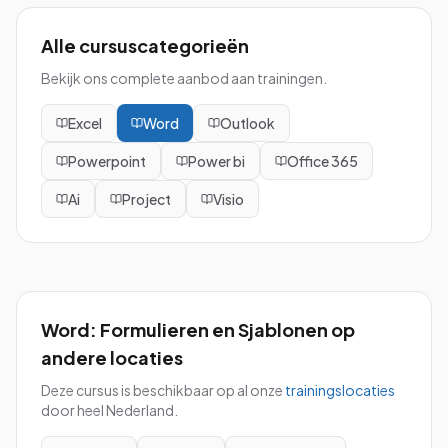
Alle cursuscategorieën
Bekijk ons complete aanbod aan trainingen.
Excel
Word
Outlook
Powerpoint
Power bi
Office 365
Ai
Project
Visio
Word: Formulieren en Sjablonen
op
andere locaties
Deze cursus is beschikbaar op al onze
trainingslocaties
door heel Nederland.