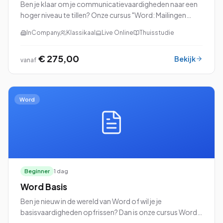
Ben je klaar om je communicatievaardigheden naar een
hoger niveau te tillen? Onze cursus "Word: Mailingen
Verzorgen" is dan precies wat je zoekt!
InCompany
Klassikaal
Live Online
Thuisstudie
€ 275,00
Bekijk
vanaf
Word
Beginner
1 dag
Word Basis
Ben je nieuw in de wereld van Word of wil je je
basisvaardigheden opfrissen? Dan is onze cursus Word