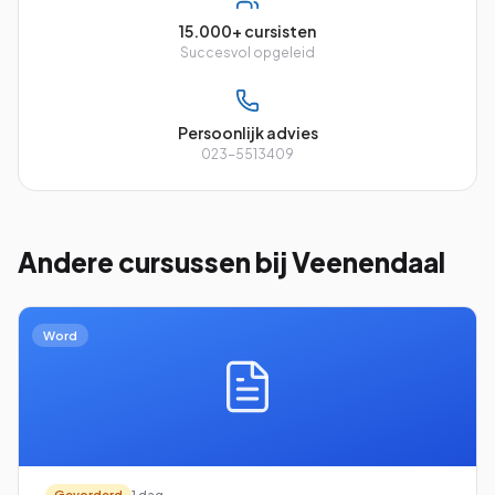
15.000+ cursisten
Succesvol opgeleid
Persoonlijk advies
023-5513409
Andere cursussen
bij Veenendaal
Word
Gevorderd
1 dag