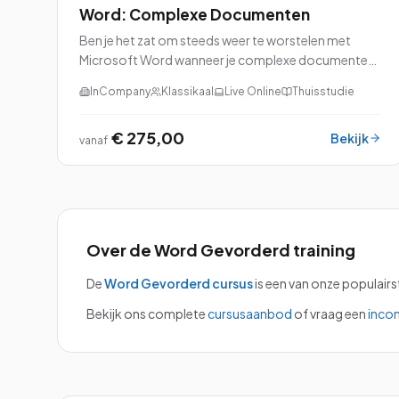
Word: Complexe Documenten
Ben je het zat om steeds weer te worstelen met
Microsoft Word wanneer je complexe documenten
moet maken? Maak je geen zorgen meer! Onze
InCompany
Klassikaal
Live Online
Thuisstudie
cursus “Word: Complexe Documenten” is speciaal
ontworpen om jou de kneepjes van het vak te leren.
€ 275,00
Tijdens deze cursus duiken we diep in de
Bekijk
vanaf
geavanceerde functies van Word, zoals het maken
van dynamische inhoudsopgaven, het werken met
sjablonen en stijlen, en het beheren van grote
documenten.
Over de
Word Gevorderd
training
De
Word Gevorderd
cursus
is een van onze populairs
Bekijk ons complete
cursusaanbod
of vraag een
inco