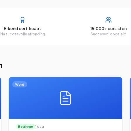
Erkend certificaat
15.000+ cursisten
Na succesvolle afronding
Succesvol opgeleid
n
Word
Beginner
1 dag