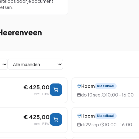
eiteloos door je document,
oetsen.
 Heerenveen
Hoorn
€ 425,00
Klassikaal
excl. BTW
do 10 sep.
10:00 - 16:00
Hoorn
€ 425,00
Klassikaal
excl. BTW
di 29 sep.
10:00 - 16:00