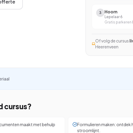
fferte
Excel met AI
Hoorn
3
Excel Power BI
Lepelaar 6
Gratis parkeren b
Word en Excel
Of volg de cursus
l
InCompany training
Heerenveen
Op maat, op je eigen locatie
kijken
eriaal
d
cursus?
 documenten maakt met behulp
Formulieren maken: ontdek ho
stroomlijnt.