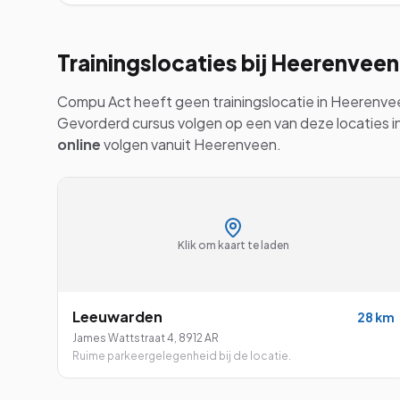
Trainingslocaties bij
Heerenveen
Compu Act heeft geen trainingslocatie in
Heerenve
Gevorderd
cursus volgen op een van deze locaties i
online
volgen vanuit
Heerenveen
.
Klik om kaart te laden
Leeuwarden
28
km
James Wattstraat 4
,
8912 AR
Ruime parkeergelegenheid bij de locatie.