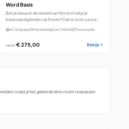
Word Basis
Ben je nieuw in de wereld van Word of wil je je
basisvaardigheden opfrissen? Dan is onze cursus
Word Basis perfect voor jou!
InCompany
Klassikaal
Live Online
Thuisstudie
€ 275,00
Bekijk
vanaf
elden zodat je het geleerde direct kunt toepassen.