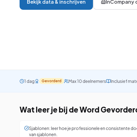
Bekijk data & inschrijven
InCompany o
VBA
Project
Visio
Alle 26 cursussen be
1 dag
Max 10 deelnemers
Inclusief mat
Gevorderd
Wat leer je bij de
Word Gevorder
Sjablonen: leer hoe je professionele en consistente
van sjablonen.