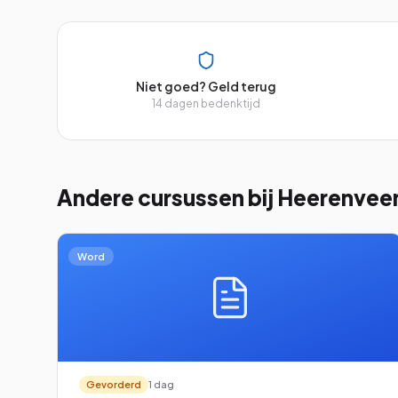
Niet goed? Geld terug
14 dagen bedenktijd
Andere cursussen
bij Heerenvee
Word
Gevorderd
1 dag