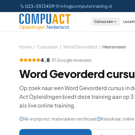
023-5513409
info@computertraining.nl
Cursussen
Locati
CATEGORIEËN
Excel
Home
/
Cursussen
/
Word Gevorderd
/
Heerenveen
Word
4.8
·
91
Google recensies
Word Gevorderd
cursu
Outlook
PowerPoint
Op zoek naar een
Word Gevorderd
cursus in d
Act Opleidingen biedt deze training aan op
3
Power BI
als live online training.
Office 365
All-in prijs incl. materiaal en certificaat
Klassikaal, onli
AI