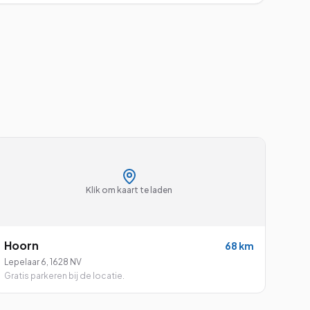
Klik om kaart te laden
Hoorn
68
km
Lepelaar 6
,
1628 NV
Gratis parkeren bij de locatie.