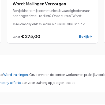
Word: Mailingen Verzorgen
Ben je klaar om je communicatievaardigheden naar
een hoger niveau te tillen? Onze cursus "Word:
Mailingen Verzorgen" is dan precies wat je zoekt!
InCompany
Klassikaal
Live Online
Thuisstudie
€ 275,00
Bekijk
vanaf
te
Word
trainingen
.
Onze ervaren docenten werken met praktijkvoorbe
mpany offerte
aan voor training op je eigen locatie.