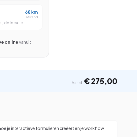
Beginner
68
km
Gevorderd
afstand
ij de locatie.
Beginner
ive online
vanuit
Zoeken
⌘K
€ 275,00
Vanaf
e je interactieve formulieren creëert en je workflow