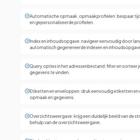
Automatische opmaak, opmaakprofielen: bespaar tij
en gepersonaliseerde profielen.
Index en inhoudsopgave: navigeer eenvoudig door l
automatisch gegenereerde indexen en inhoudsopgav
Query opties in het adressenbestand: filter en sorteer 
gegevens te vinden.
Etiketten en enveloppen: druk eenvoudig etiketten en 
opmaak en gegevens.
Overzichtsweergave: krijg een duidelijk beeld van de s
behulp van de overzichtsweergave.