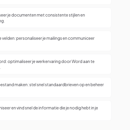
seer je documenten met consistente stijlen en
ng.
 velden: personaliseer je mailings en communiceer
rd: optimaliseer je werkervaring door Word aan te
.
estand maken: stel snel standaardbrieven op en beheer
.
seer en vind snel de informatie die je nodig hebt in je