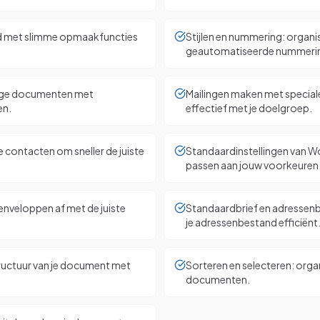
d met slimme opmaakfuncties
Stijlen en nummering: organi
geautomatiseerde nummeri
ange documenten met
Mailingen maken met speciale
en.
effectief met je doelgroep.
je contacten om sneller de juiste
Standaardinstellingen van Wo
passen aan jouw voorkeuren
enveloppen af met de juiste
Standaardbrief en adressenb
je adressenbestand efficiënt
tructuur van je document met
Sorteren en selecteren: organi
documenten.