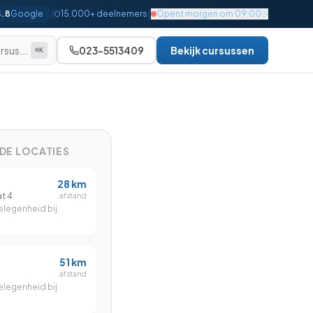
|
4.8
Google
|
15.000+ deelnemers
Opent morgen om 09:00
rsus...
023-5513409
Bekijk cursussen
⌘K
Alle bekijken
Beginner
Gevorderd
NDE LOCATIES
Gevorderd
28
km
Gevorderd
t 4
afstand
legenheid bij
Gevorderd
Gevorderd
51
km
Gevorderd
afstand
legenheid bij
Expert