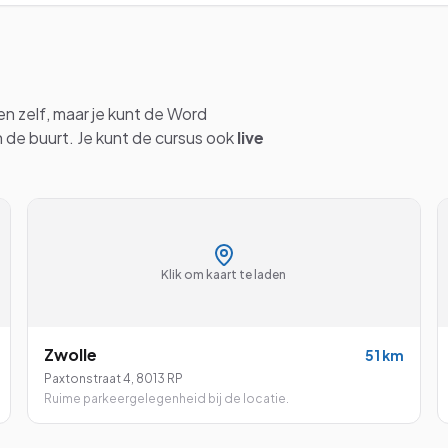
en
zelf, maar je kunt de
Word
n de buurt. Je kunt de cursus ook
live
Klik om kaart te laden
Zwolle
51
km
Paxtonstraat 4
,
8013 RP
Ruime parkeergelegenheid bij de locatie.