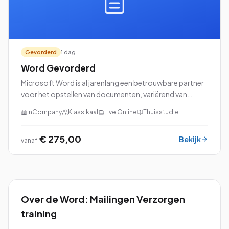
Gevorderd
1 dag
Word Gevorderd
Microsoft Word is al jarenlang een betrouwbare partner
voor het opstellen van documenten, variërend van
eenvoudige brieven tot uitgebreide rapporten en
InCompany
Klassikaal
Live Online
Thuisstudie
professionele cv's. Als je de basisvaardighed...
€ 275,00
Bekijk
vanaf
Over de
Word: Mailingen Verzorgen
training