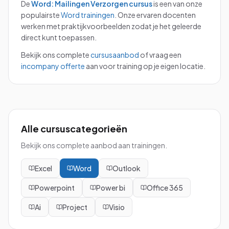
De
Word: Mailingen Verzorgen
cursus
is een van onze
populairste
Word
trainingen
.
Onze ervaren docenten
werken met praktijkvoorbeelden zodat je het geleerde
direct kunt toepassen.
Bekijk ons complete
cursusaanbod
of vraag een
incompany offerte
aan voor training op je eigen locatie.
Alle cursuscategorieën
Bekijk ons complete aanbod aan trainingen.
Excel
Word
Outlook
Powerpoint
Power bi
Office 365
Ai
Project
Visio