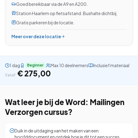
Goed bereikbaar via de A9 en A200.
Station Haarlem op fietsafstand. Bushalte dichtbij.
Gratis parkeren bij de locatie.
Bekijk alle cursussen
Meer over deze locatie
Bel ons: 023-5513409
Gratis studiegids downloaden
1 dag
Max 10 deelnemers
Inclusief materiaal
Beginner
€ 275,00
Vanaf
4.8/5
15.000+ deelnemers
Wat leer je bij de
Word: Mailingen
Verzorgen
cursus?
Duik in de uitdaging van het maken van een
hoofddocument en ontdek hoe je dit tot een succes