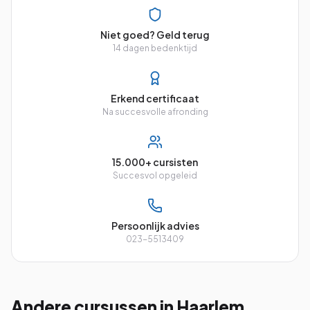
Niet goed? Geld terug
14 dagen bedenktijd
Erkend certificaat
Na succesvolle afronding
15.000+ cursisten
Succesvol opgeleid
Persoonlijk advies
023-5513409
Andere cursussen
in Haarlem