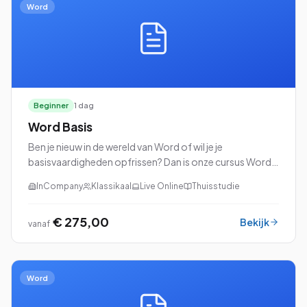
Word
Beginner
1 dag
Word Basis
Ben je nieuw in de wereld van Word of wil je je
basisvaardigheden opfrissen? Dan is onze cursus Word
Basis perfect voor jou!
InCompany
Klassikaal
Live Online
Thuisstudie
€ 275,00
Bekijk
vanaf
Word