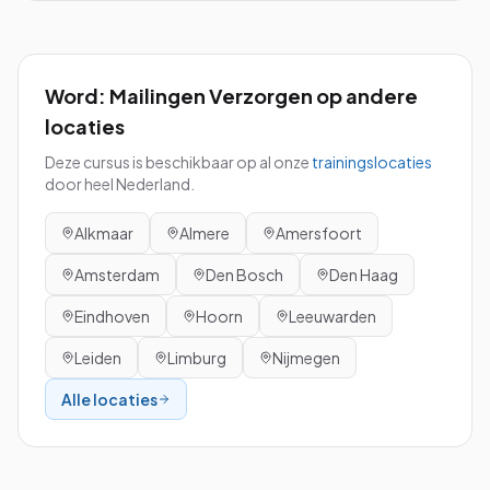
Word: Mailingen Verzorgen
op andere
locaties
Deze cursus is beschikbaar op al onze
trainingslocaties
door heel Nederland.
Alkmaar
Almere
Amersfoort
Amsterdam
Den Bosch
Den Haag
Eindhoven
Hoorn
Leeuwarden
Leiden
Limburg
Nijmegen
Alle locaties