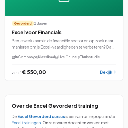
Gevorderd
2 dagen
Excel voor Financials
Ben je werkzaam in de financiële sector en op zoek naar
manieren om je Excel-vaardigheden te verbeteren? Dan
is onze cursus Excel voor Financials precies wat je nodig
InCompany
Klassikaal
Live Online
Thuisstudie
hebt!
€ 550,00
Bekijk
vanaf
Over de
Excel Gevorderd
training
De
Excel Gevorderd
cursus
is een van onze populairste
Excel
trainingen
.
Onze ervaren docenten werken met