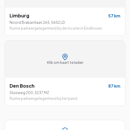
Limburg
57
km
Noord Brabantlaan 265
,
5652 LD
Ruime parkeergelegenheid bij de locatie in Eindhoven.
Klik om kaart te laden
Den Bosch
87
km
Sluisweg 200
,
5237 MZ
Ruime parkeergelegenheid bij het pand.