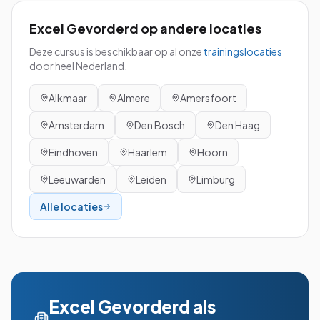
Excel Gevorderd
op andere locaties
Deze cursus is beschikbaar op al onze
trainingslocaties
door heel Nederland.
Alkmaar
Almere
Amersfoort
Amsterdam
Den Bosch
Den Haag
Eindhoven
Haarlem
Hoorn
Leeuwarden
Leiden
Limburg
Alle locaties
Excel Gevorderd
als