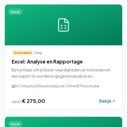
Excel
Gevorderd
1 dag
Excel: Analyse en Rapportage
Ben je klaar om je Excel-vaardigheden uit te breiden en
een expert te worden in gegevensanalyse en
rapportage? Dan is onze cursus Excel: Analyse en
InCompany
Klassikaal
Live Online
Thuisstudie
Rapportage perfect voor jou!
€ 275,00
Bekijk
vanaf
Excel