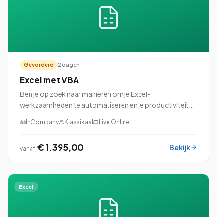
Gevorderd
2 dagen
Excel met VBA
Ben je op zoek naar manieren om je Excel-
werkzaamheden te automatiseren en je productiviteit
naar een hoger niveau te tillen? Dan is onze cursus Excel
InCompany
Klassikaal
Live Online
met VBA (Visual Basic for Applications) perfec...
€ 1.395,00
Bekijk
vanaf
Excel