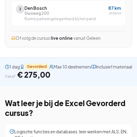
Den Bosch
87
km
3
Sluisweg 200
afstand
Ruime parkeergelegenheid bij het pand.
Bekijk alle cursussen
Of volg de cursus
live online
vanuit
Geleen
Bel ons: 023-5513409
Gratis studiegids downloaden
1 dag
Max 10 deelnemers
Inclusief materiaal
Gevorderd
€ 275,00
Vanaf
4.8/5
15.000+ deelnemers
Wat leer je bij de
Excel Gevorderd
cursus?
Logische functies en databases: leer werken met ALS, EN,