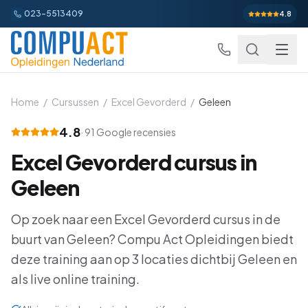
023-5513409
4.8
Home
/
Cursussen
/
Excel Gevorderd
/
Geleen
4.8
·
91
Google recensies
Excel
Excel Gevorderd
cursus in
Excel Basis
Word
Beginner
Geleen
Excel Gevorderd
Gevorderd
Word Basis
Outlook
Beginner
Op zoek naar een
Excel Gevorderd
cursus in de
Excel: Functies en Formules
Gevorderd
buurt van
Word Gevorderd
Geleen
? Compu Act Opleidingen biedt
Gevorderd
Outlook Alles-in-een
PowerPoint
Beginner
deze training aan op
3
locaties dichtbij
Geleen
en
Excel: Draaitabellen en Grafieken
Gevorderd
Word: Complexe Documenten
Gevorderd
Outlook en Time Management
Beginner
als live online training.
PowerPoint Alles-in-een
Power BI
Beginner
Excel: Analyse en Rapportage
Gevorderd
Word: Formulieren en Sjablonen
Gevorderd