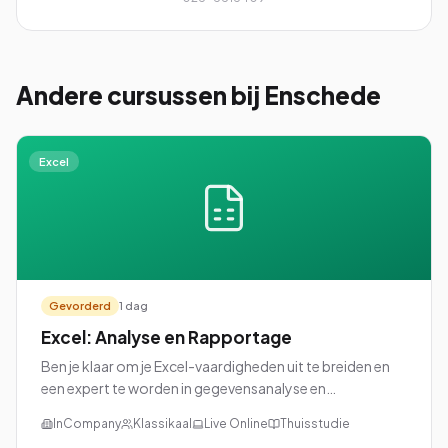
Andere cursussen
bij Enschede
Excel
Gevorderd
1 dag
Excel: Analyse en Rapportage
Ben je klaar om je Excel-vaardigheden uit te breiden en
een expert te worden in gegevensanalyse en
rapportage? Dan is onze cursus Excel: Analyse en
InCompany
Klassikaal
Live Online
Thuisstudie
Rapportage perfect voor jou!