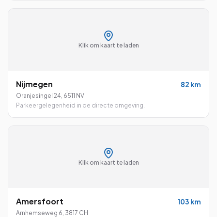
Klik om kaart te laden
Nijmegen
82
km
Oranjesingel 24
,
6511 NV
Parkeergelegenheid in de directe omgeving.
Klik om kaart te laden
Amersfoort
103
km
Arnhemseweg 6
,
3817 CH