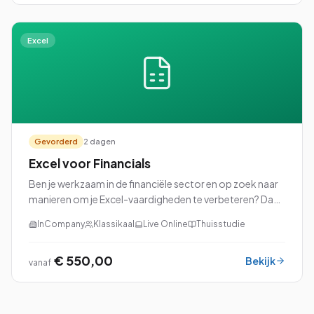
Excel
Gevorderd
2 dagen
Excel voor Financials
Ben je werkzaam in de financiële sector en op zoek naar
manieren om je Excel-vaardigheden te verbeteren? Dan
is onze cursus Excel voor Financials precies wat je nodig
InCompany
Klassikaal
Live Online
Thuisstudie
hebt!
€ 550,00
Bekijk
vanaf