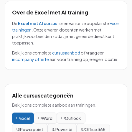
Over de
Excel met AI
training
De
Excel met AI
cursus
is een van onze populairste
Excel
trainingen
.
Onze ervaren docenten werken met
praktijkvoorbeelden zodat je het geleerde direct kunt
toepassen.
Bekijk ons complete
cursusaanbod
of vraag een
incompany offerte
aan voor training op je eigen locatie.
Alle cursuscategorieën
Bekijk ons complete aanbod aan trainingen.
Excel
Word
Outlook
Powerpoint
Power bi
Office 365