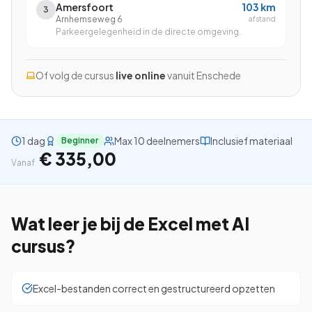
Amersfoort
103
km
3
Arnhemseweg 6
afstand
Parkeergelegenheid in de directe omgeving.
Bekijk alle cursussen
Of volg de cursus
live online
vanuit
Enschede
Bel ons: 023-5513409
1 dag
Max 10 deelnemers
Inclusief materiaal
Beginner
Gratis studiegids downloaden
€ 335,00
Vanaf
4.8/5
15.000+ deelnemers
Wat leer je bij de
Excel met AI
cursus?
Excel-bestanden correct en gestructureerd opzetten