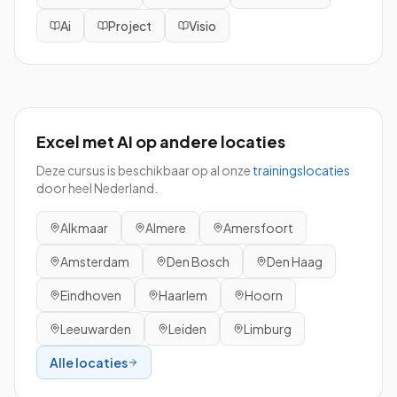
Ai
Project
Visio
Excel met AI
op andere locaties
Deze cursus is beschikbaar op al onze
trainingslocaties
door heel Nederland.
Alkmaar
Almere
Amersfoort
Amsterdam
Den Bosch
Den Haag
Eindhoven
Haarlem
Hoorn
Leeuwarden
Leiden
Limburg
Alle locaties