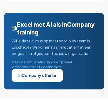
Excel met AI
als InCompany
training
Wil je deze cursus op maat voor jouw team in
Enschede
? Wij komen naar je locatie met een
programma afgestemd op jouw organisatie.
✓ Op je eigen locatie
✓ Inhoud op maat
✓ Voordelig vanaf 4 deelnemers
InCompany offerte