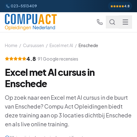
023-5513409
4.8
Home
/
Cursussen
/
Excel met AI
/
Enschede
4.8
·
91
Google recensies
Excel
Excel met AI
cursus in
Excel Basis
Word
Beginner
Enschede
Excel Gevorderd
Gevorderd
Word Basis
Outlook
Beginner
Op zoek naar een
Excel met AI
cursus in de buurt
Excel: Functies en Formules
Gevorderd
van
Enschede
Word Gevorderd
? Compu Act Opleidingen biedt
Gevorderd
Outlook Alles-in-een
PowerPoint
Beginner
deze training aan op
3
locaties dichtbij
Enschede
Excel: Draaitabellen en Grafieken
Gevorderd
Word: Complexe Documenten
Gevorderd
Outlook en Time Management
Beginner
en als live online training.
PowerPoint Alles-in-een
Power BI
Beginner
Excel: Analyse en Rapportage
Gevorderd
Word: Formulieren en Sjablonen
Gevorderd