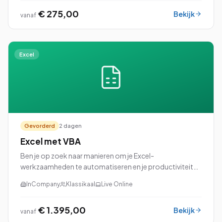
€ 275,00
Bekijk
vanaf
Excel
Gevorderd
2 dagen
Excel met VBA
Ben je op zoek naar manieren om je Excel-
werkzaamheden te automatiseren en je productiviteit
naar een hoger niveau te tillen? Dan is onze cursus Excel
InCompany
Klassikaal
Live Online
met VBA (Visual Basic for Applications) perfec...
€ 1.395,00
Bekijk
vanaf