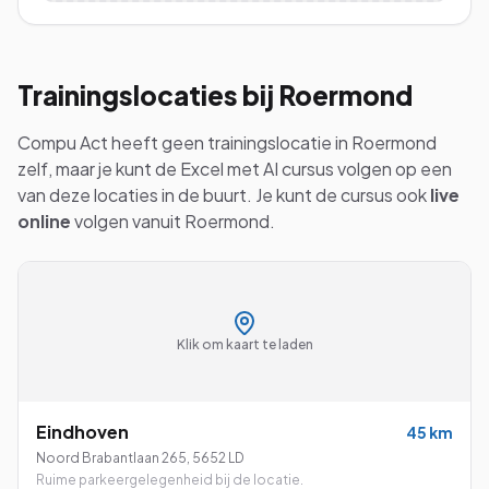
Trainingslocaties bij
Roermond
Compu Act heeft geen trainingslocatie in
Roermond
zelf, maar je kunt de
Excel met AI
cursus volgen op een
van deze locaties in de buurt. Je kunt de cursus ook
live
online
volgen vanuit
Roermond
.
Klik om kaart te laden
Eindhoven
45
km
Noord Brabantlaan 265
,
5652 LD
Ruime parkeergelegenheid bij de locatie.