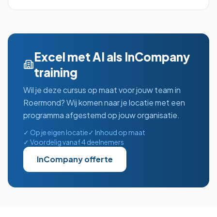
Excel met AI
als InCompany
training
Wil je deze cursus op maat voor jouw team in
Roermond
? Wij komen naar je locatie met een
programma afgestemd op jouw organisatie.
✓ Op je eigen locatie
✓ Inhoud op maat
✓ Voordelig vanaf 4 deelnemers
InCompany offerte