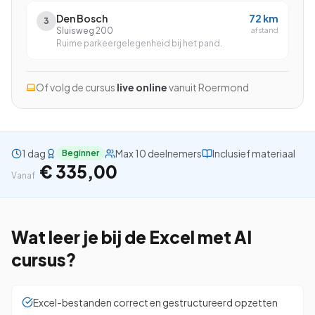
Den Bosch
72
km
3
Sluisweg 200
afstand
Ruime parkeergelegenheid bij het pand.
Bekijk alle cursussen
Of volg de cursus
live online
vanuit
Roermond
Bel ons: 023-5513409
Gratis studiegids downloaden
1 dag
Max 10 deelnemers
Inclusief materiaal
Beginner
€ 335,00
Vanaf
4.8/5
15.000+ deelnemers
Wat leer je bij de
Excel met AI
cursus?
Excel-bestanden correct en gestructureerd opzetten