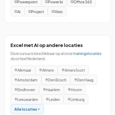
Powerpoint
Power bi
Office 365
Ai
Project
Visio
Excel met AI
op andere locaties
Deze cursus is beschikbaar op al onze
trainingslocaties
door heel Nederland.
Alkmaar
Almere
Amersfoort
Amsterdam
Den Bosch
Den Haag
Eindhoven
Haarlem
Hoorn
Leeuwarden
Leiden
Limburg
Alle locaties