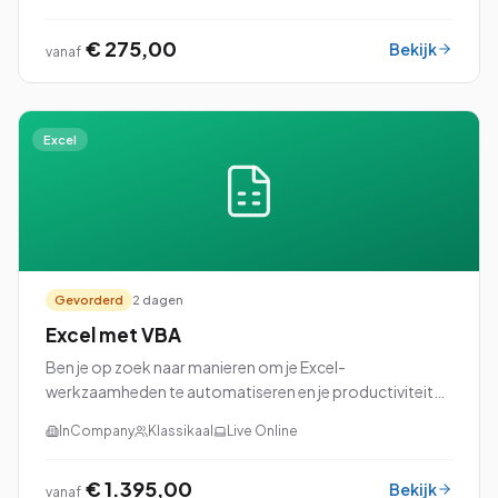
Rapportage perfect voor jou!
€ 275,00
Bekijk
vanaf
Excel
Gevorderd
2 dagen
Excel met VBA
Ben je op zoek naar manieren om je Excel-
werkzaamheden te automatiseren en je productiviteit
naar een hoger niveau te tillen? Dan is onze cursus Excel
InCompany
Klassikaal
Live Online
met VBA (Visual Basic for Applications) perfec...
€ 1.395,00
Bekijk
vanaf