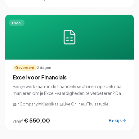
Excel
Gevorderd
2 dagen
Excel voor Financials
Ben je werkzaam in de financiële sector en op zoek naar
manieren om je Excel-vaardigheden te verbeteren? Dan
is onze cursus Excel voor Financials precies wat je nodig
InCompany
Klassikaal
Live Online
Thuisstudie
hebt!
€ 550,00
Bekijk
vanaf