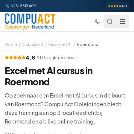
023-5513409
4.8
Home
/
Cursussen
/
Excel met AI
/
Roermond
4.8
·
91
Google recensies
Excel
Excel met AI
cursus in
Excel Basis
Word
Beginner
Roermond
Excel Gevorderd
Gevorderd
Word Basis
Outlook
Beginner
Op zoek naar een
Excel met AI
cursus in de buurt
Excel: Functies en Formules
Gevorderd
van
Roermond
Word Gevorderd
? Compu Act Opleidingen biedt
Gevorderd
Outlook Alles-in-een
PowerPoint
Beginner
deze training aan op
3
locaties dichtbij
Excel: Draaitabellen en Grafieken
Gevorderd
Word: Complexe Documenten
Gevorderd
Outlook en Time Management
Beginner
Roermond
en als live online training.
PowerPoint Alles-in-een
Power BI
Beginner
Excel: Analyse en Rapportage
Gevorderd
Word: Formulieren en Sjablonen
Gevorderd