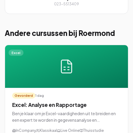
023-5513409
Andere cursussen
bij Roermond
Excel
Gevorderd
1 dag
Excel: Analyse en Rapportage
Ben je klaar om je Excel-vaardigheden uit te breiden en
een expert te worden in gegevensanalyse en
rapportage? Dan is onze cursus Excel: Analyse en
InCompany
Klassikaal
Live Online
Thuisstudie