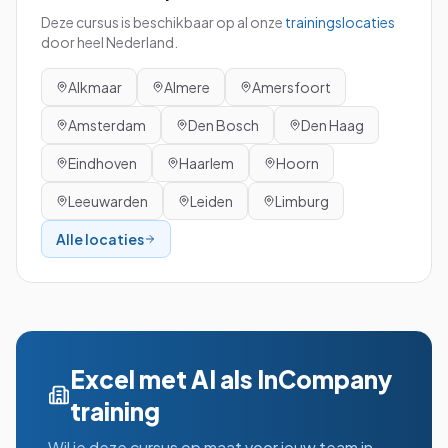
Deze cursus is beschikbaar op al onze
trainingslocaties
door heel Nederland.
Alkmaar
Almere
Amersfoort
Amsterdam
Den Bosch
Den Haag
Eindhoven
Haarlem
Hoorn
Leeuwarden
Leiden
Limburg
Alle locaties
Excel met AI
als InCompany
training
Wil je deze cursus op maat voor jouw team in