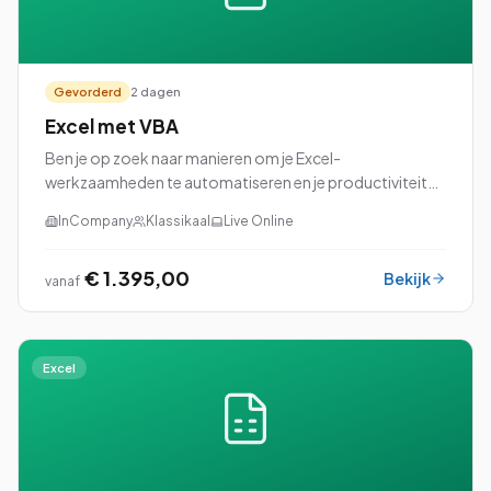
Gevorderd
2 dagen
Excel met VBA
Ben je op zoek naar manieren om je Excel-
werkzaamheden te automatiseren en je productiviteit
naar een hoger niveau te tillen? Dan is onze cursus Excel
InCompany
Klassikaal
Live Online
met VBA (Visual Basic for Applications) perfec...
€ 1.395,00
Bekijk
vanaf
Excel