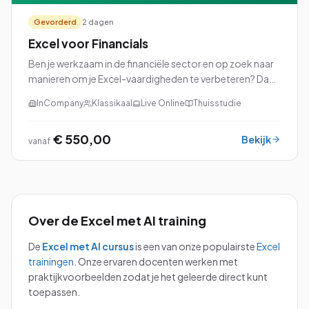
Gevorderd
2 dagen
Excel voor Financials
Ben je werkzaam in de financiële sector en op zoek naar
manieren om je Excel-vaardigheden te verbeteren? Dan
is onze cursus Excel voor Financials precies wat je nodig
InCompany
Klassikaal
Live Online
Thuisstudie
hebt!
€ 550,00
Bekijk
vanaf
Over de
Excel met AI
training
De
Excel met AI
cursus
is een van onze populairste
Excel
trainingen
.
Onze ervaren docenten werken met
praktijkvoorbeelden zodat je het geleerde direct kunt
toepassen.