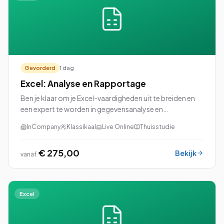
Gevorderd
1 dag
Excel: Analyse en Rapportage
Ben je klaar om je Excel-vaardigheden uit te breiden en
een expert te worden in gegevensanalyse en
rapportage? Dan is onze cursus Excel: Analyse en
InCompany
Klassikaal
Live Online
Thuisstudie
Rapportage perfect voor jou!
€ 275,00
Bekijk
vanaf
Excel