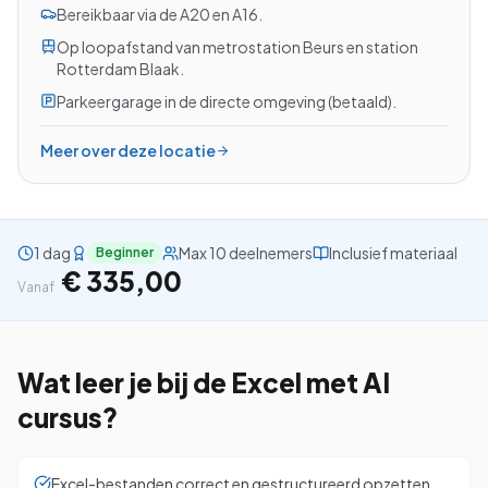
Bereikbaar via de A20 en A16.
Op loopafstand van metrostation Beurs en station
Rotterdam Blaak.
Parkeergarage in de directe omgeving (betaald).
Bekijk alle cursussen
Meer over deze locatie
Bel ons: 023-5513409
Gratis studiegids downloaden
1 dag
Max 10 deelnemers
Inclusief materiaal
Beginner
€ 335,00
4.8/5
15.000+ deelnemers
Vanaf
Wat leer je bij de
Excel met AI
cursus?
Excel-bestanden correct en gestructureerd opzetten