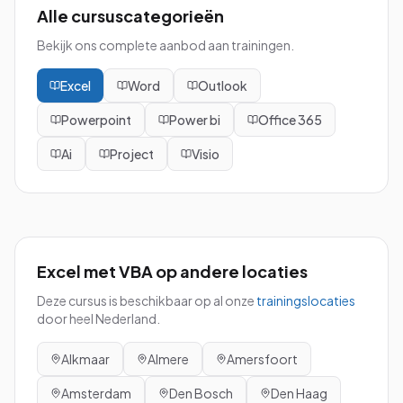
Alle cursuscategorieën
Bekijk ons complete aanbod aan trainingen.
Excel
Word
Outlook
Powerpoint
Power bi
Office 365
Ai
Project
Visio
Excel met VBA
op andere locaties
Deze cursus is beschikbaar op al onze
trainingslocaties
door heel Nederland.
Alkmaar
Almere
Amersfoort
Amsterdam
Den Bosch
Den Haag