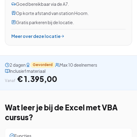
Goed bereikbaar via de A7.
Op korte afstand van station Hoorn.
Gratis parkeren bij de locatie.
Bekijk alle cursussen
Meer over deze locatie
Bel ons: 023-5513409
Gratis studiegids downloaden
2 dagen
Max 10 deelnemers
Gevorderd
Inclusief materiaal
€ 1.395,00
4.8/5
15.000+ deelnemers
Vanaf
Wat leer je bij de
Excel met VBA
cursus?
Functies