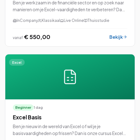
Ben je werkzaam in de financiële sector en op zoek naar
manieren om je Excel-vaardigheden te verbeteren? Dan
is onze cursus Excel voor Financials precies wat je nodig
InCompany
Klassikaal
Live Online
Thuisstudie
hebt!
€ 550,00
Bekijk
vanaf
Excel
Beginner
1 dag
Excel Basis
Ben je nieuw in de wereld van Excel of wil je je
basisvaardigheden opfrissen? Dan is onze cursus Excel