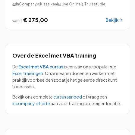
Basis perfect voor jou!
InCompany
Klassikaal
Live Online
Thuisstudie
€ 275,00
Bekijk
vanaf
Over de
Excel met VBA
training
De
Excel met VBA
cursus
is een van onze populairste
Excel
trainingen
.
Onze ervaren docenten werken met
praktijkvoorbeelden zodat je het geleerde direct kunt
toepassen.
Bekijk ons complete
cursusaanbod
of vraag een
incompany offerte
aan voor training op je eigen locatie.