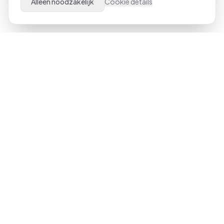
Alleen noodzakelijk
Cookie details
Al meer dan 21 jaar dé specialist in Microsoft Office
trainingen door heel Nederland. Van beginner tot expert,
klassikaal of online.
023-551 3409