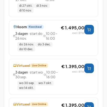
di 27 okt.
di 3 nov.
di 10 nov.
Hoorn
€ 1.495,00
Klassikaal
3
dagen
· start
do
10:00 -
excl. BTW
26 nov.
16:00
do 26 nov.
do 3 dec.
do 10 dec.
Virtueel
€ 1.395,00
Live Online
3
dagen
· start
wo
10:00 -
excl. BTW
30 sep.
16:00
wo 30 sep.
wo 7 okt.
wo 14 okt.
Virtueel
€ 1.395,00
Live Online