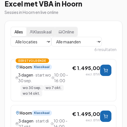
Excel met VBA in Hoorn
Sessies in Hoorn en live online
Alles
Klassikaal
Online
6
resultaten
EERSTVOLGENDE
Hoorn
€ 1.495,00
Klassikaal
3
dagen
· start
wo
10:00 -
excl. BTW
30 sep.
16:00
wo 30 sep.
wo 7 okt.
wo 14 okt.
Hoorn
€ 1.495,00
Klassikaal
3
dagen
· start
di
10:00 -
excl. BTW
27 okt.
16:00