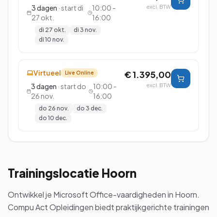
3
dagen
· start
di
10:00 -
excl. BTW
27 okt.
16:00
di 27 okt.
di 3 nov.
di 10 nov.
Virtueel
€ 1.395,00
Live Online
3
dagen
· start
do
10:00 -
excl. BTW
26 nov.
16:00
do 26 nov.
do 3 dec.
do 10 dec.
Trainingslocatie
Hoorn
Ontwikkel je Microsoft Office-vaardigheden in Hoorn.
Compu Act Opleidingen biedt praktijkgerichte trainingen