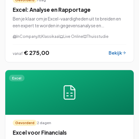
Excel: Analyse en Rapportage
Ben je klaar om je Excel-vaardigheden uit te breiden en
een expert te worden in gegevensanalyse en
rapportage? Dan is onze cursus Excel: Analyse en
InCompany
Klassikaal
Live Online
Thuisstudie
Rapportage perfect voor jou!
€ 275,00
Bekijk
vanaf
Excel
Gevorderd
2 dagen
Excel voor Financials