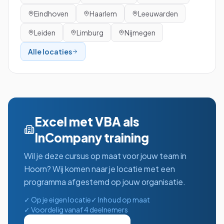
Eindhoven
Haarlem
Leeuwarden
Leiden
Limburg
Nijmegen
Alle locaties
Excel met VBA
als
InCompany training
Wil je deze cursus op maat voor jouw team in
Hoorn
? Wij komen naar je locatie met een
programma afgestemd op jouw organisatie.
✓ Op je eigen locatie
✓ Inhoud op maat
✓ Voordelig vanaf 4 deelnemers