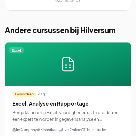
023-5513409
Andere cursussen
bij Hilversum
Excel
Gevorderd
1 dag
Excel: Analyse en Rapportage
Ben je klaar om je Excel-vaardigheden uit te breiden en
een expert te worden in gegevensanalyse en
rapportage? Dan is onze cursus Excel: Analyse en
InCompany
Klassikaal
Live Online
Thuisstudie
Rapportage perfect voor jou!