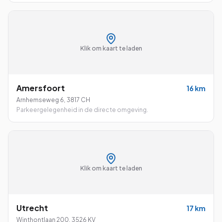
Klik om kaart te laden
Amersfoort
16
km
Arnhemseweg 6
,
3817 CH
Parkeergelegenheid in de directe omgeving.
Klik om kaart te laden
Utrecht
17
km
Winthontlaan 200
,
3526 KV