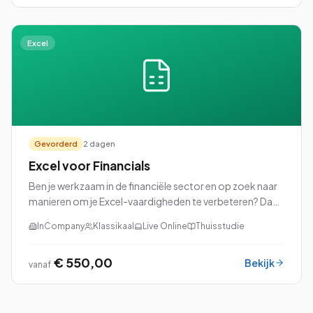
Excel
Gevorderd
2 dagen
Excel voor Financials
Ben je werkzaam in de financiële sector en op zoek naar
manieren om je Excel-vaardigheden te verbeteren? Dan
is onze cursus Excel voor Financials precies wat je nodig
InCompany
Klassikaal
Live Online
Thuisstudie
hebt!
€ 550,00
Bekijk
vanaf