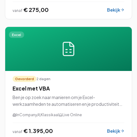
€ 275,00
Bekijk
vanaf
Excel
Gevorderd
2 dagen
Excel met VBA
Ben je op zoek naar manieren om je Excel-
werkzaamheden te automatiseren en je productiviteit
naar een hoger niveau te tillen? Dan is onze cursus Excel
InCompany
Klassikaal
Live Online
met VBA (Visual Basic for Applications) perfec...
€ 1.395,00
Bekijk
vanaf