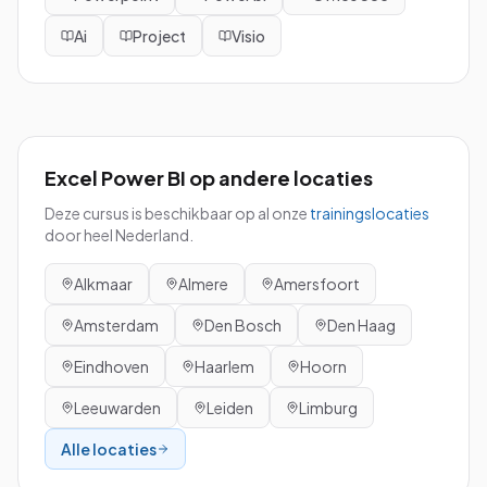
Ai
Project
Visio
Excel Power BI
op andere locaties
Deze cursus is beschikbaar op al onze
trainingslocaties
door heel Nederland.
Alkmaar
Almere
Amersfoort
Amsterdam
Den Bosch
Den Haag
Eindhoven
Haarlem
Hoorn
Leeuwarden
Leiden
Limburg
Alle locaties