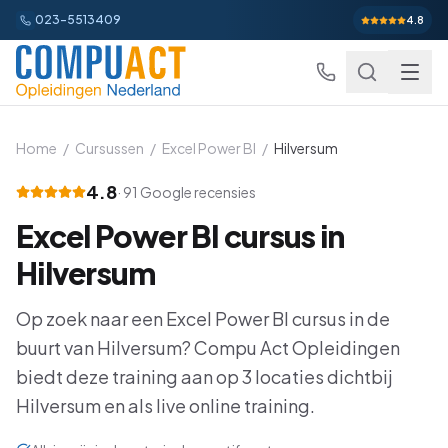
023-5513409
4.8
Home
/
Cursussen
/
Excel Power BI
/
Hilversum
4.8
·
91
Google recensies
Excel
Excel Power BI
cursus in
Excel Basis
Word
Beginner
Hilversum
Excel Gevorderd
Gevorderd
Word Basis
Outlook
Beginner
Op zoek naar een
Excel Power BI
cursus in de
Excel: Functies en Formules
Gevorderd
buurt van
Word Gevorderd
Hilversum
? Compu Act Opleidingen
Gevorderd
Outlook Alles-in-een
PowerPoint
Beginner
biedt deze training aan op
3
locaties dichtbij
Excel: Draaitabellen en Grafieken
Gevorderd
Word: Complexe Documenten
Gevorderd
Outlook en Time Management
Beginner
Hilversum
en als live online training.
PowerPoint Alles-in-een
Power BI
Beginner
Excel: Analyse en Rapportage
Gevorderd
Word: Formulieren en Sjablonen
Gevorderd