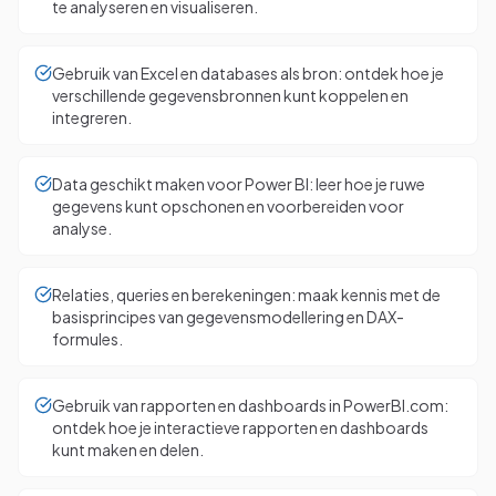
te analyseren en visualiseren.
Gebruik van Excel en databases als bron: ontdek hoe je
verschillende gegevensbronnen kunt koppelen en
integreren.
Data geschikt maken voor Power BI: leer hoe je ruwe
gegevens kunt opschonen en voorbereiden voor
analyse.
Relaties, queries en berekeningen: maak kennis met de
basisprincipes van gegevensmodellering en DAX-
formules.
Gebruik van rapporten en dashboards in PowerBI.com:
ontdek hoe je interactieve rapporten en dashboards
kunt maken en delen.