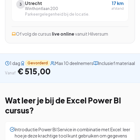
Utrecht
17
km
3
Winthontlaan 200
afstand
Parkeergelegenheid bij de locatie.
Bekijk alle cursussen
Of volg de cursus
live online
vanuit
Hilversum
Bel ons: 023-5513409
1 dag
Max 10 deelnemers
Inclusief materiaal
Gevorderd
Gratis studiegids downloaden
€ 515,00
Vanaf
4.8/5
15.000+ deelnemers
Wat leer je bij de
Excel Power BI
cursus?
Introductie Power BI Service in combinatie met Excel: leer
hoe je deze krachtige tool kunt gebruiken om gegevens