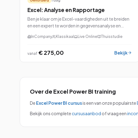
Gevorderd
1 dag
Excel: Analyse en Rapportage
Ben je klaar om je Excel-vaardigheden uit te breiden
en een expert te worden in gegevensanalyse en
rapportage? Dan is onze cursus Excel: Analyse en
InCompany
Klassikaal
Live Online
Thuisstudie
Rapportage perfect voor jou!
€ 275,00
Bekijk
vanaf
Over de
Excel Power BI
training
De
Excel Power BI
cursus
is een van onze populairste
Bekijk ons complete
cursusaanbod
of vraag een
inco