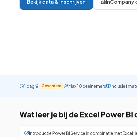
Bekijk data & inschrijven
InCompany o
VBA
Project
Visio
Alle 26 cursussen be
1 dag
Max 10 deelnemers
Inclusief mat
Gevorderd
Wat leer je bij de
Excel Power BI
Introductie Power BI Service in combinatie met Excel: l