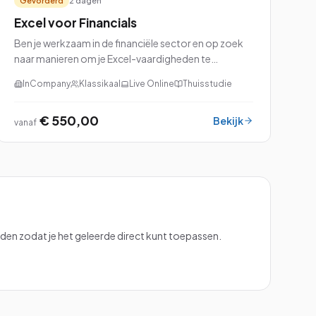
Gevorderd
2 dagen
Excel voor Financials
Ben je werkzaam in de financiële sector en op zoek
naar manieren om je Excel-vaardigheden te
verbeteren? Dan is onze cursus Excel voor Financials
InCompany
Klassikaal
Live Online
Thuisstudie
precies wat je nodig hebt!
€ 550,00
Bekijk
vanaf
en zodat je het geleerde direct kunt toepassen.