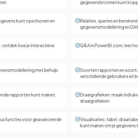
ren.
gegevensbronnen kunt koppe
 gegevens kunt opschonen en
Relaties, queries en bereken
gegevensmodellering en DA
 ontdek hoe je interactieve
Q&A in PowerBI.com: leer hoe 
gevensmodellering met behulp
Soorten rapporten en soort 
verschillende gebruikers en 
ttende rapporten kunt maken.
Draaigrafieken: maak indruk
draaigrafieken.
ubusfuncties voor geavanceerde
Visualisaties: tabel, draaitabe
kunt maken om je gegevens t