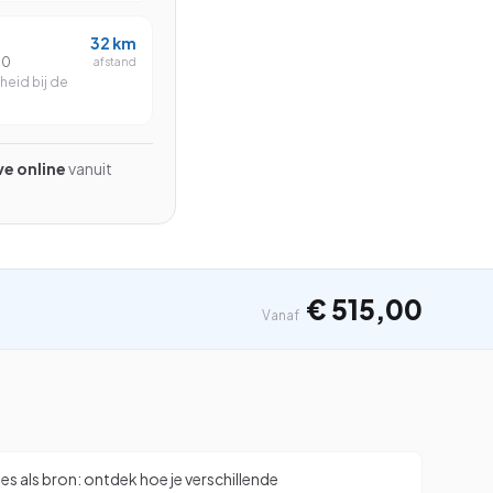
Beginner
32
km
Gevorderd
00
afstand
eid bij de
Beginner
ive online
vanuit
Zoeken
⌘K
€ 515,00
Vanaf
es als bron: ontdek hoe je verschillende