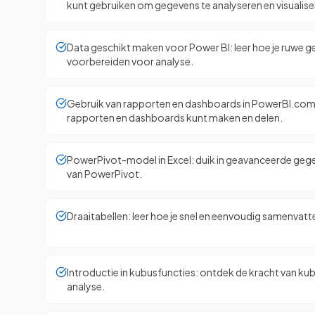
kunt gebruiken om gegevens te analyseren en visualise
Data geschikt maken voor Power BI: leer hoe je ruwe
voorbereiden voor analyse.
Gebruik van rapporten en dashboards in PowerBI.com:
rapporten en dashboards kunt maken en delen.
PowerPivot-model in Excel: duik in geavanceerde ge
van PowerPivot.
Draaitabellen: leer hoe je snel en eenvoudig samenva
Introductie in kubusfuncties: ontdek de kracht van k
analyse.