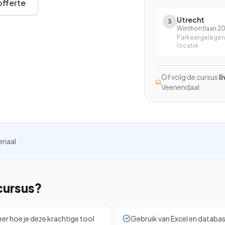
fferte
Excel met AI
Utrecht
3
Excel Power BI
Winthontlaan 2
Parkeergelegenh
Word en Excel
locatie.
InCompany training
Of volg de cursus
l
Op maat, op je eigen locatie
Veenendaal
kijken
eriaal
cursus?
eer hoe je deze krachtige tool
Gebruik van Excel en databas