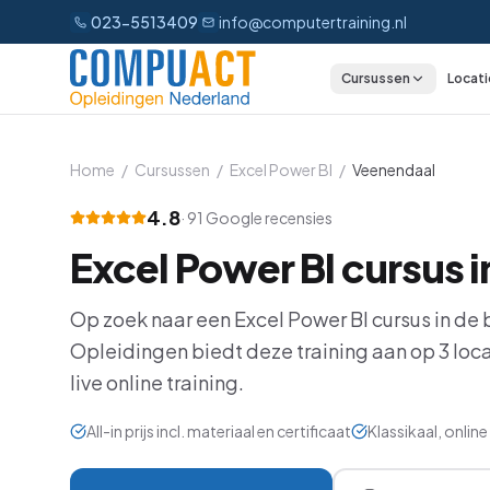
023-5513409
info@computertraining.nl
Cursussen
Locati
CATEGORIEËN
Excel
Home
/
Cursussen
/
Excel Power BI
/
Veenendaal
Word
4.8
·
91
Google recensies
Excel Power BI
cursus i
Outlook
PowerPoint
Op zoek naar een
Excel Power BI
cursus in de 
Opleidingen biedt deze training aan op
3
loca
Power BI
live online training.
Office 365
All-in prijs incl. materiaal en certificaat
Klassikaal, onli
AI