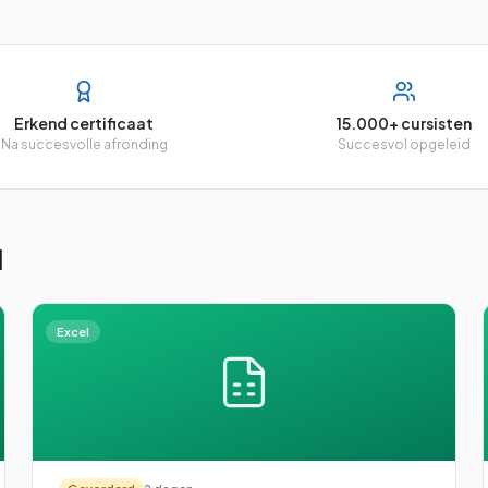
Erkend certificaat
15.000+ cursisten
Na succesvolle afronding
Succesvol opgeleid
l
Excel