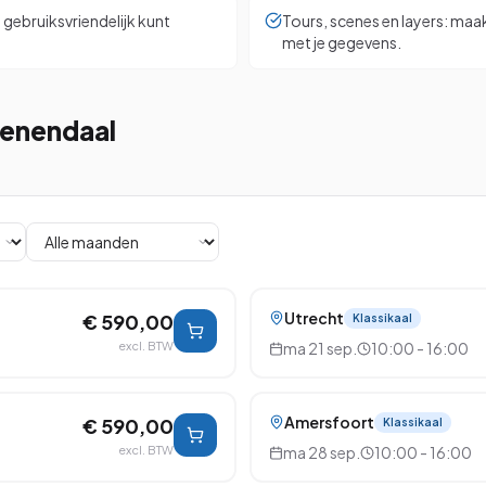
n gebruiksvriendelijk kunt
Tours, scenes en layers: maa
met je gegevens.
eenendaal
Utrecht
€ 590,00
Klassikaal
excl. BTW
ma 21 sep.
10:00 - 16:00
Amersfoort
€ 590,00
Klassikaal
excl. BTW
ma 28 sep.
10:00 - 16:00