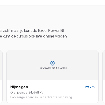
al
zelf, maar je kunt de
Excel Power BI
Je kunt de cursus ook
live online
volgen
Klik om kaart te laden
Nijmegen
29
km
Oranjesingel 24
,
6511 NV
Parkeergelegenheid in de directe omgeving.