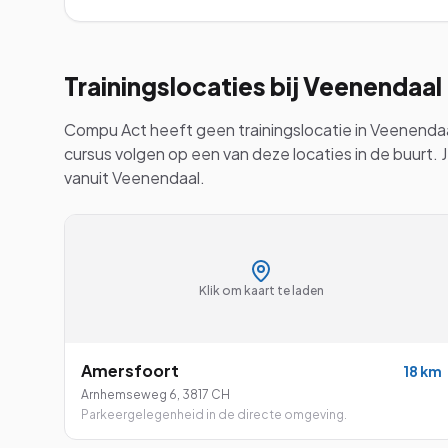
Trainingslocaties bij
Veenendaal
Compu Act heeft geen trainingslocatie in
Veenenda
cursus volgen op een van deze locaties in de buurt. 
vanuit
Veenendaal
.
Klik om kaart te laden
Amersfoort
18
km
Arnhemseweg 6
,
3817 CH
Parkeergelegenheid in de directe omgeving.