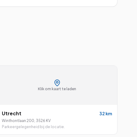
Klik om kaart te laden
Utrecht
32
km
Winthontlaan 200
,
3526 KV
Parkeergelegenheid bij de locatie.