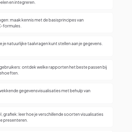
len en integreren.
ingen: maak kennis met de basisprincipes van
X-formules.
je natuurlijke taalvragen kunt stellen aan je gegevens.
gebruikers: ontdek welke rapporten het beste passen bij
behoeften.
wekkende gegevensvisualisaties met behulp van
l, grafiek: leer hoe je verschillende soorten visualisaties
e presenteren.