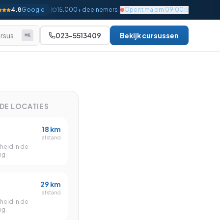
|
4.8
Google
|
15.000+ deelnemers
Opent ma om 09:00
rsus...
023-5513409
Bekijk cursussen
⌘K
Alle bekijken
Beginner
Gevorderd
NDE LOCATIES
Gevorderd
18
km
Gevorderd
afstand
heid in de
Gevorderd
ng.
Gevorderd
29
km
Gevorderd
afstand
heid in de
Expert
ng.