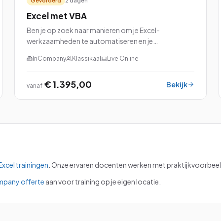
Gevorderd
2 dagen
Excel met VBA
Ben je op zoek naar manieren om je Excel-
werkzaamheden te automatiseren en je
productiviteit naar een hoger niveau te tillen? Dan is
InCompany
Klassikaal
Live Online
onze cursus Excel met VBA (Visual Basic for
Applications) perfec...
€ 1.395,00
Bekijk
vanaf
Excel
trainingen
.
Onze ervaren docenten werken met praktijkvoorbeeld
mpany offerte
aan voor training op je eigen locatie.