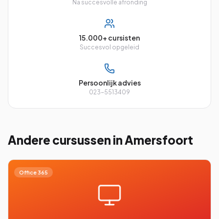
Na succesvolle afronding
15.000+ cursisten
Succesvol opgeleid
Persoonlijk advies
023-5513409
Andere cursussen
in Amersfoort
Office 365