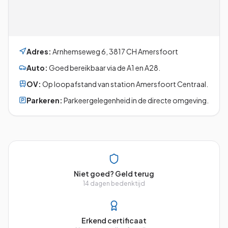
Adres:
Arnhemseweg 6
,
3817 CH
Amersfoort
Auto:
Goed bereikbaar via de A1 en A28.
OV:
Op loopafstand van station Amersfoort Centraal.
Parkeren:
Parkeergelegenheid in de directe omgeving.
Niet goed? Geld terug
14 dagen bedenktijd
Erkend certificaat