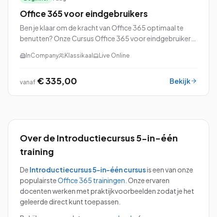
Office 365 voor eindgebruikers
Ben je klaar om de kracht van Office 365 optimaal te
benutten? Onze Cursus Office 365 voor eindgebruikers
is speciaal ontworpen om jou vertrouwd te maken met
InCompany
Klassikaal
Live Online
alle ins en outs van dit veelzijdige pl...
€ 335,00
Bekijk
vanaf
Over de
Introductiecursus 5-in-één
training
De
Introductiecursus 5-in-één
cursus
is een van onze
populairste
Office 365
trainingen
.
Onze ervaren
docenten werken met praktijkvoorbeelden zodat je het
geleerde direct kunt toepassen.