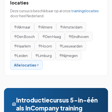
locaties
Deze cursus is beschikbaar op al onze
trainingslocaties
door heel Nederland.
Alkmaar
Almere
Amsterdam
Den Bosch
Den Haag
Eindhoven
Haarlem
Hoorn
Leeuwarden
Leiden
Limburg
Nijmegen
Alle locaties
Introductiecursus 5-in-één
als InCompany training