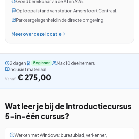
Goed bereikbaar via de A1 en A28.
Op loopafstand van station Amersfoort Centraal.
Parkeergelegenheid in de directe omgeving.
Bekijk alle cursussen
Meer over deze locatie
Bel ons: 023-5513409
2 dagen
Max 10 deelnemers
Beginner
Gratis studiegids downloaden
Inclusief materiaal
€ 275,00
Vanaf
4.8/5
15.000+ deelnemers
Wat leer je bij de
Introductiecursus
5-in-één
cursus?
Werken met Windows: bureaublad, verkenner,