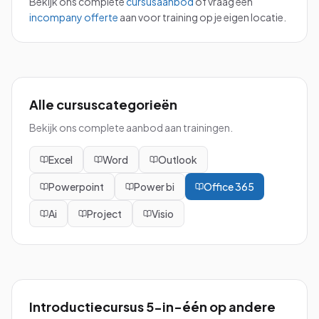
Bekijk ons complete
cursusaanbod
of vraag een
incompany offerte
aan voor training op je eigen locatie.
Alle cursuscategorieën
Bekijk ons complete aanbod aan trainingen.
Excel
Word
Outlook
Powerpoint
Power bi
Office 365
Ai
Project
Visio
Introductiecursus 5-in-één
op andere