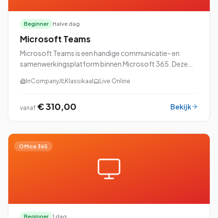
Beginner
Halve dag
Microsoft Teams
Microsoft Teams is een handige communicatie- en
samenwerkingsplatform binnen Microsoft 365. Deze
veelzijdige tool kan voor verschillende doeleinden
InCompany
Klassikaal
Live Online
worden gebruikt.
€ 310,00
Bekijk
vanaf
Office 365
Beginner
1 dag