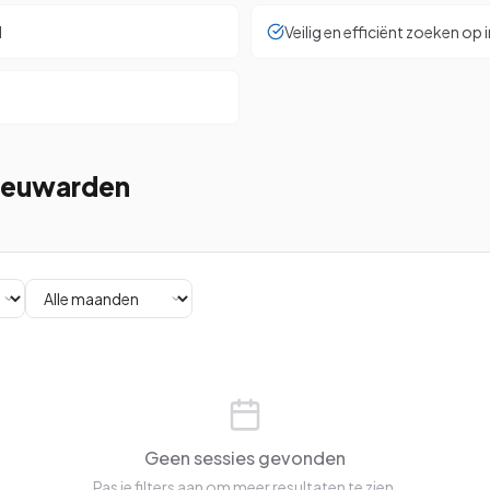
l
Veilig en efficiënt zoeken op 
Leeuwarden
Geen sessies gevonden
Pas je filters aan om meer resultaten te zien.