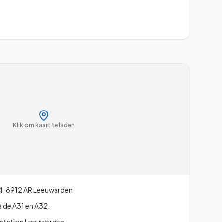
Klik om kaart te laden
4
,
8912 AR
Leeuwarden
 de A31 en A32.
 station Leeuwarden.