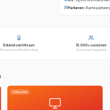
Parkeren:
Ruime parkeerge
Erkend certificaat
15.000+ cursisten
Na succesvolle afronding
Succesvol opgeleid
n
Office 365