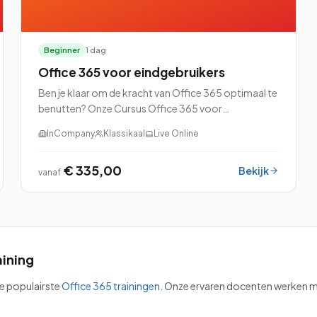
Beginner
1 dag
Office 365 voor eindgebruikers
Ben je klaar om de kracht van Office 365 optimaal te
benutten? Onze Cursus Office 365 voor
eindgebruikers is speciaal ontworpen om jou
InCompany
Klassikaal
Live Online
vertrouwd te maken met alle ins en outs van dit
veelzijdige pl...
€ 335,00
Bekijk
vanaf
aining
ze populairste
Office 365
trainingen
.
Onze ervaren docenten werken me