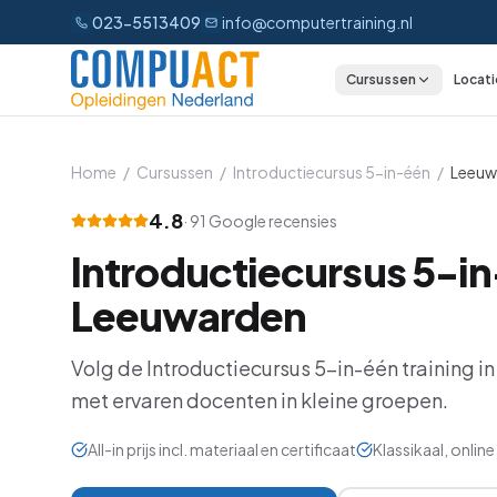
023-5513409
info@computertraining.nl
Cursussen
Locati
CATEGORIEËN
Excel
Home
/
Cursussen
/
Introductiecursus 5-in-één
/
Leeuw
Word
4.8
·
91
Google recensies
Introductiecursus 5-i
Outlook
Leeuwarden
PowerPoint
Volg de
Introductiecursus 5-in-één
training i
Power BI
met ervaren docenten in kleine groepen.
Office 365
All-in prijs incl. materiaal en certificaat
Klassikaal, onli
AI