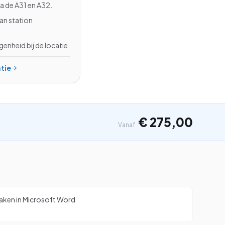
a de A31 en A32.
Beginner
an station
Gevorderd
enheid bij de locatie.
Beginner
atie
Zoeken
⌘K
€ 275,00
Vanaf
en in Microsoft Word