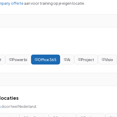
mpany offerte
aan voor training op je eigen locatie.
t
Power bi
Office 365
Ai
Project
Visio
locaties
s
door heel Nederland.