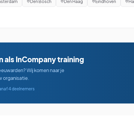
sterdam
Den Bosch
Den Haag
Eindhoven
Ha
n
als InCompany training
eeuwarden
? Wij komen naar je
 organisatie.
anaf 4 deelnemers