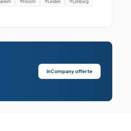
arlem
Hoorn
Leiden
Limburg
InCompany offerte