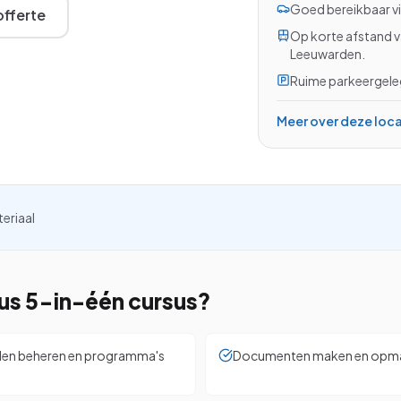
Goed bereikbaar vi
Excel met AI
fferte
Op korte afstand v
Excel Power BI
Leeuwarden.
Word en Excel
Ruime parkeergeleg
Meer over deze loc
InCompany training
Op maat, op je eigen locatie
kijken
teriaal
sus 5-in-één
cursus?
den beheren en programma's
Documenten maken en opmak