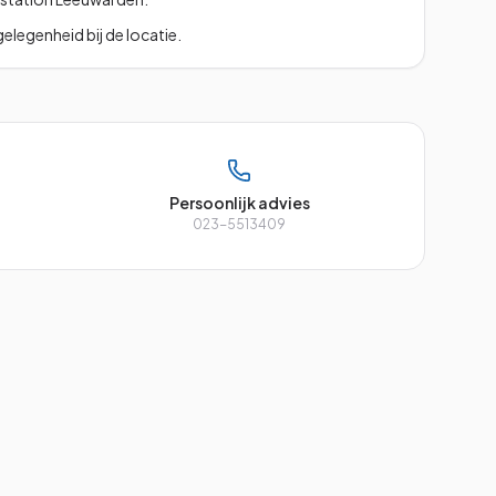
legenheid bij de locatie.
Persoonlijk advies
023-5513409