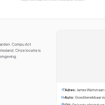
warden. Compu Act
riesland. Onze locatie is
romgeving.
Adres:
James Wattstraat 
Auto:
Goed bereikbaar via
OV:
Op korte afstand van