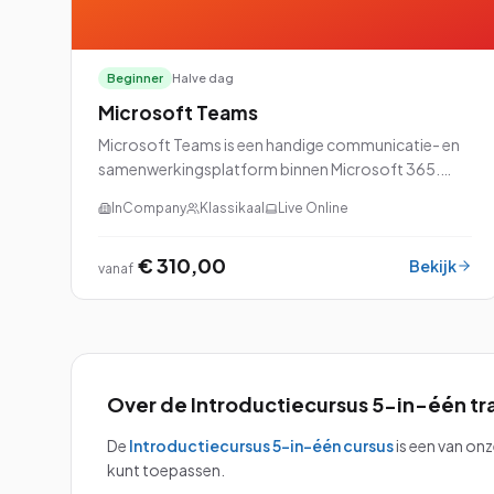
Beginner
Halve dag
Microsoft Teams
Microsoft Teams is een handige communicatie- en
samenwerkingsplatform binnen Microsoft 365.
Deze veelzijdige tool kan voor verschillende
InCompany
Klassikaal
Live Online
doeleinden worden gebruikt.
€ 310,00
Bekijk
vanaf
Over de
Introductiecursus 5-in-één
tr
De
Introductiecursus 5-in-één
cursus
is een van on
kunt toepassen.