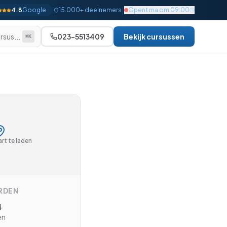
|
4.8
Google
|
15.000+ deelnemers
Opent ma om 09:00
rsus...
023-5513409
Bekijk cursussen
⌘K
Alle bekijken
Beginner
Gevorderd
Gevorderd
Gevorderd
rt te laden
Gevorderd
Gevorderd
RDEN
Gevorderd
4
Expert
en