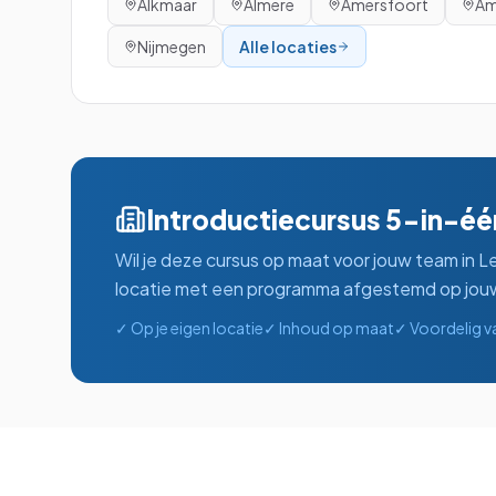
Alkmaar
Almere
Amersfoort
Am
Nijmegen
Alle locaties
Introductiecursus 5-in-éé
Wil je deze cursus op maat voor jouw team in
L
locatie met een programma afgestemd op jouw
✓ Op je eigen locatie
✓ Inhoud op maat
✓ Voordelig v