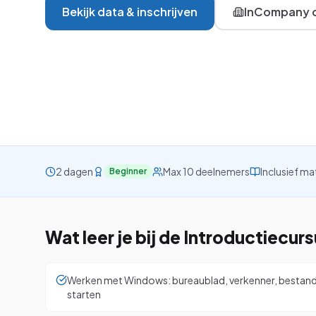
Bekijk data & inschrijven
InCompany o
VBA
Project
Visio
Alle 26 cursussen be
2 dagen
Max 10 deelnemers
Inclusief ma
Beginner
Wat leer je bij de
Introductiecur
Werken met Windows: bureaublad, verkenner, bestan
starten