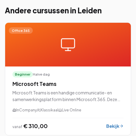
Andere cursussen
in Leiden
Office 365
Beginner
Halve dag
Microsoft Teams
Microsoft Teams is een handige communicatie- en
samenwerkingsplatform binnen Microsoft 365. Deze
veelzijdige tool kan voor verschillende doeleinden
InCompany
Klassikaal
Live Online
worden gebruikt.
€ 310,00
Bekijk
vanaf