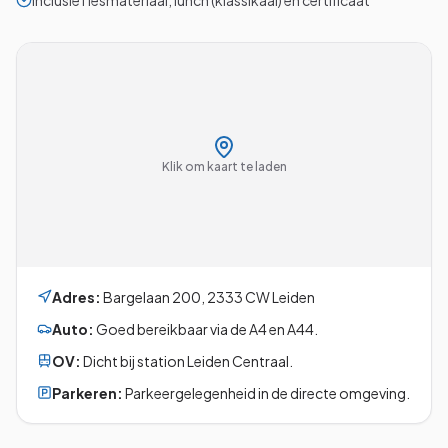
Inclusief lesmateriaal, lunch (klassikaal) en certificaat
Klik om kaart te laden
Adres:
Bargelaan 200
,
2333 CW
Leiden
Auto:
Goed bereikbaar via de A4 en A44.
OV:
Dicht bij station Leiden Centraal.
Parkeren:
Parkeergelegenheid in de directe omgeving.