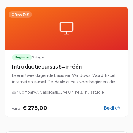
Office 365
Beginner
2 dagen
Introductiecursus 5-in-één
Leer in twee dagen de basis van Windows, Word, Excel,
internet en e-mail. De ideale cursus voor beginners die
snel productief willen worden met Microsoft Office.
InCompany
Klassikaal
Live Online
Thuisstudie
€ 275,00
Bekijk
vanaf