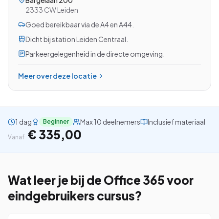
Bargelaan 200
2333 CW
Leiden
Goed bereikbaar via de A4 en A44.
Dicht bij station Leiden Centraal.
Bekijk alle cursussen
Parkeergelegenheid in de directe omgeving.
Bel ons: 023-5513409
Meer over deze locatie
Gratis studiegids downloaden
1 dag
Max 10 deelnemers
Inclusief materiaal
Beginner
4.8/5
15.000+ deelnemers
€ 335,00
Vanaf
Wat leer je bij de
Office 365 voor
eindgebruikers
cursus?