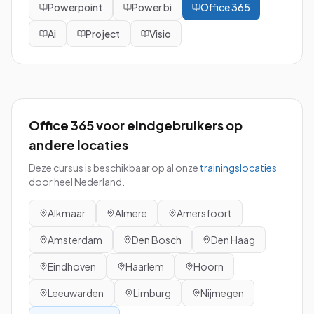
Powerpoint
Power bi
Office 365
Ai
Project
Visio
Office 365 voor eindgebruikers
op
andere locaties
Deze cursus is beschikbaar op al onze
trainingslocaties
door heel Nederland.
Alkmaar
Almere
Amersfoort
Amsterdam
Den Bosch
Den Haag
Eindhoven
Haarlem
Hoorn
Leeuwarden
Limburg
Nijmegen