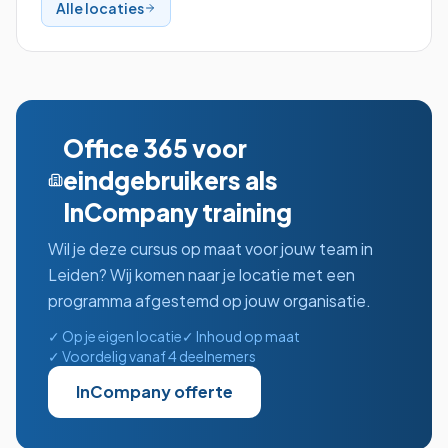
Alle locaties
Office 365 voor
eindgebruikers
als
InCompany training
Wil je deze cursus op maat voor jouw team in
Leiden
? Wij komen naar je locatie met een
programma afgestemd op jouw organisatie.
✓ Op je eigen locatie
✓ Inhoud op maat
✓ Voordelig vanaf 4 deelnemers
InCompany offerte