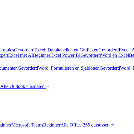
Formules
Gevorderd
Excel: Draaitabellen en Grafieken
Gevorderd
Excel: 
pert
Excel met AI
Beginner
Excel Power BI
Gevorderd
Word en Excel
Be
cumenten
Gevorderd
Word: Formulieren en Sjablonen
Gevorderd
Word: 
r
Alle
Outlook
cursussen
ginner
Microsoft Teams
Beginner
Alle
Office 365
cursussen