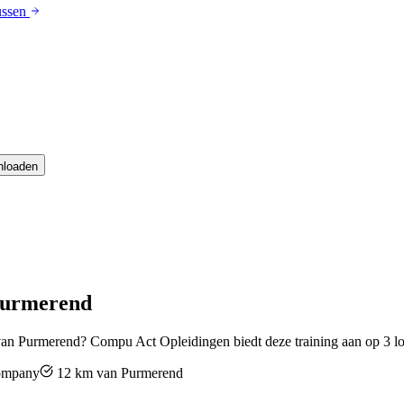
ussen
nloaden
urmerend
van
Purmerend
? Compu Act Opleidingen biedt deze training aan op
3
lo
company
12
km van
Purmerend