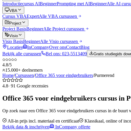
Introductiecursus AI
Beginner
Prompting met AI
Beginner
Alle
AI
curs
VBA
Cursus VBA
Expert
Alle
VBA
cursussen
Project
Project Basis
Beginner
Alle
Project
cursussen
Visio
Visio Basis
Beginner
Alle
Visio
cursussen
Locaties
InCompany
Over ons
Contact
Blog
Bekijk alle cursussen
Bel ons: 023-5513409
Gratis studiegids dow
4.8/5
15.000+ deelnemers
Home
/
Cursussen
/
Office 365 voor eindgebruikers
/
Purmerend
4.8
·
91
Google recensies
Office 365 voor eindgebruikers
cursus in
P
Op zoek naar een
Office 365 voor eindgebruikers
cursus in de buurt 
All-in prijs incl. materiaal en certificaat
Klassikaal, online of in
Bekijk data & inschrijven
InCompany offerte