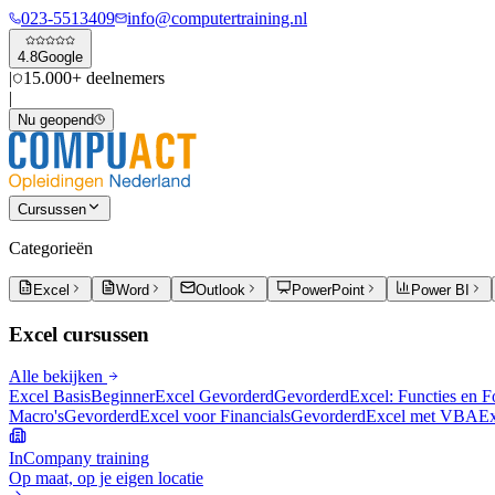
023-5513409
info@computertraining.nl
4.8
Google
|
15.000+ deelnemers
|
Nu geopend
Cursussen
Categorieën
Excel
Word
Outlook
PowerPoint
Power BI
Excel
cursussen
Alle bekijken
Excel Basis
Beginner
Excel Gevorderd
Gevorderd
Excel: Functies en 
Macro's
Gevorderd
Excel voor Financials
Gevorderd
Excel met VBA
Ex
InCompany training
Op maat, op je eigen locatie