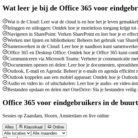
Wat leer je bij de
Office 365 voor eindgebr
Wat is de Cloud: Leer wat de cloud is en hoe het je leven gemakkel
Inloggen en uitloggen: Ontdek hoe je moeiteloos toegang krijgt tot 
Navigeren in SharePoint: Verken SharePoint en leer hoe je er effec
Werken met lijsten en bibliotheken: Beheers het gebruik van SharePo
Samenwerken in de Cloud: Leer hoe je naadloos kunt samenwerken 
Office 365 en Desktop Office: Ontdek hoe je Office 365 kunt comb
Communiceren via Microsoft Teams: Verbeter je communicatie met 
Documenten openen en delen: Leer hoe je documenten, spreadsheets
Outlook, E-mail en Agenda: Beheer je e-mails en agenda efficiënt
Outlook koppelen aan een mobiel apparaat: Ontdek hoe je Outlook 
Audio en video in- of uitschakelen: Leer hoe je audio- en video-ins
Bestanden opslaan en delen met OneDrive: Sla je bestanden veilig 
Office 365 voor eindgebruikers in de buu
Sessies op Zaandam, Hoorn, Amsterdam en live online
Alles
Klassikaal
Online