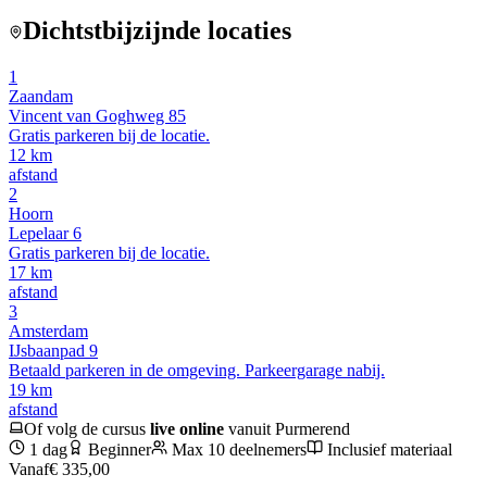
Dichtstbijzijnde locaties
1
Zaandam
Vincent van Goghweg 85
Gratis parkeren bij de locatie.
12
km
afstand
2
Hoorn
Lepelaar 6
Gratis parkeren bij de locatie.
17
km
afstand
3
Amsterdam
IJsbaanpad 9
Betaald parkeren in de omgeving. Parkeergarage nabij.
19
km
afstand
Of volg de cursus
live online
vanuit
Purmerend
1 dag
Beginner
Max 10 deelnemers
Inclusief materiaal
Vanaf
€ 335,00