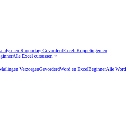
Analyse en Rapportage
Gevorderd
Excel: Koppelingen en
ginner
Alle
Excel
cursussen
Mailingen Verzorgen
Gevorderd
Word en Excel
Beginner
Alle
Word