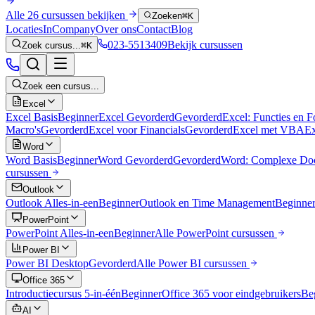
Alle 26 cursussen bekijken
Zoeken
⌘K
Locaties
InCompany
Over ons
Contact
Blog
023-5513409
Bekijk cursussen
Zoek cursus...
⌘K
Zoek een cursus...
Excel
Excel Basis
Beginner
Excel Gevorderd
Gevorderd
Excel: Functies en 
Macro's
Gevorderd
Excel voor Financials
Gevorderd
Excel met VBA
Ex
Word
Word Basis
Beginner
Word Gevorderd
Gevorderd
Word: Complexe Do
cursussen
Outlook
Outlook Alles-in-een
Beginner
Outlook en Time Management
Beginne
PowerPoint
PowerPoint Alles-in-een
Beginner
Alle
PowerPoint
cursussen
Power BI
Power BI Desktop
Gevorderd
Alle
Power BI
cursussen
Office 365
Introductiecursus 5-in-één
Beginner
Office 365 voor eindgebruikers
Be
AI