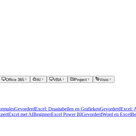
Office 365
AI
VBA
Project
Visio
Formules
Gevorderd
Excel: Draaitabellen en Grafieken
Gevorderd
Excel: 
pert
Excel met AI
Beginner
Excel Power BI
Gevorderd
Word en Excel
Be