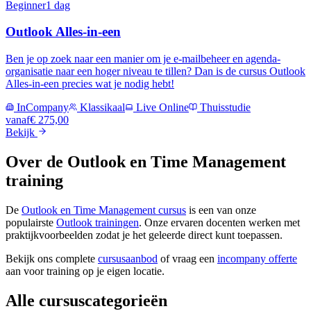
Beginner
1 dag
Outlook Alles-in-een
Ben je op zoek naar een manier om je e-mailbeheer en agenda-
organisatie naar een hoger niveau te tillen? Dan is de cursus Outlook
Alles-in-een precies wat je nodig hebt!
InCompany
Klassikaal
Live Online
Thuisstudie
vanaf
€ 275,00
Bekijk
Over de
Outlook en Time Management
training
De
Outlook en Time Management
cursus
is een van onze
populairste
Outlook
trainingen
.
Onze ervaren docenten werken met
praktijkvoorbeelden zodat je het geleerde direct kunt toepassen.
Bekijk ons complete
cursusaanbod
of vraag een
incompany offerte
aan voor training op je eigen locatie.
Alle cursuscategorieën