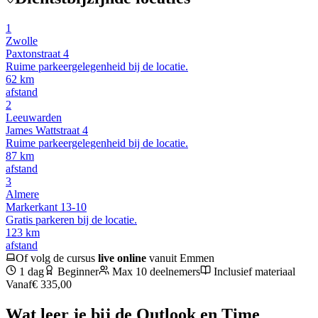
1
Zwolle
Paxtonstraat 4
Ruime parkeergelegenheid bij de locatie.
62
km
afstand
2
Leeuwarden
James Wattstraat 4
Ruime parkeergelegenheid bij de locatie.
87
km
afstand
3
Almere
Markerkant 13-10
Gratis parkeren bij de locatie.
123
km
afstand
Of volg de cursus
live online
vanuit
Emmen
1 dag
Beginner
Max 10 deelnemers
Inclusief materiaal
Vanaf
€ 335,00
Wat leer je bij de
Outlook en Time