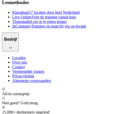
Lesmethodes
Klassikaal
17 locaties door heel Nederland
Live Online
Volg de training vanuit huis
Thuisstudie
Leer in je eigen tempo
InCompany
Training op maat bij jou op locatie
Bedrijf
Locaties
Over ons
Contact
Veelgestelde vragen
Privacybeleid
Algemene voorwaarden
All-in cursusprijs
Niet goed? Geld terug
15.000+ deelnemers opgeleid