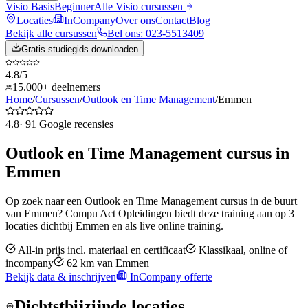
Visio Basis
Beginner
Alle
Visio
cursussen
Locaties
InCompany
Over ons
Contact
Blog
Bekijk alle cursussen
Bel ons: 023-5513409
Gratis studiegids downloaden
4.8/5
15.000+ deelnemers
Home
/
Cursussen
/
Outlook en Time Management
/
Emmen
4.8
·
91
Google recensies
Outlook en Time Management
cursus in
Emmen
Op zoek naar een
Outlook en Time Management
cursus in de buurt
van
Emmen
? Compu Act Opleidingen biedt deze training aan op
3
locaties dichtbij
Emmen
en als live online training.
All-in prijs incl. materiaal en certificaat
Klassikaal, online of
incompany
62
km van
Emmen
Bekijk data & inschrijven
InCompany offerte
Dichtstbijzijnde locaties