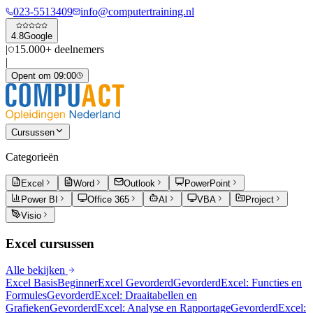
023-5513409
info@computertraining.nl
4.8
Google
|
15.000+ deelnemers
|
Opent om 09:00
Cursussen
Categorieën
Excel
Word
Outlook
PowerPoint
Power BI
Office 365
AI
VBA
Project
Visio
Excel
cursussen
Alle bekijken
Excel Basis
Beginner
Excel Gevorderd
Gevorderd
Excel: Functies en
Formules
Gevorderd
Excel: Draaitabellen en
Grafieken
Gevorderd
Excel: Analyse en Rapportage
Gevorderd
Excel: