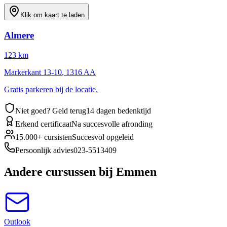
Klik om kaart te laden
Almere
123
km
Markerkant 13-10
,
1316 AA
Gratis parkeren bij de locatie.
Niet goed? Geld terug
14 dagen bedenktijd
Erkend certificaat
Na succesvolle afronding
15.000+ cursisten
Succesvol opgeleid
Persoonlijk advies
023-5513409
Andere cursussen
bij Emmen
Outlook