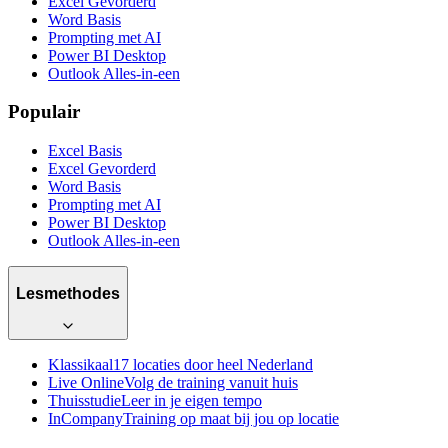
Excel Gevorderd
Word Basis
Prompting met AI
Power BI Desktop
Outlook Alles-in-een
Populair
Excel Basis
Excel Gevorderd
Word Basis
Prompting met AI
Power BI Desktop
Outlook Alles-in-een
Lesmethodes
Klassikaal
17 locaties door heel Nederland
Live Online
Volg de training vanuit huis
Thuisstudie
Leer in je eigen tempo
InCompany
Training op maat bij jou op locatie