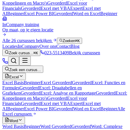
Koppelingen en Macro's
Gevorderd
Excel voor
Financials
Gevorderd
Excel met VBA
Expert
Excel met
AI
Beginner
Excel Power BI
Gevorderd
Word en Excel
Beginner
InCompany training
Op maat, op je eigen locatie
Alle 26 cursussen bekijken
Zoeken
⌘K
Locaties
InCompany
Over ons
Contact
Blog
023-5513409
Bekijk cursussen
Zoek cursus...
⌘K
Zoek een cursus...
Excel
Excel Basis
Beginner
Excel Gevorderd
Gevorderd
Excel: Functies en
Formules
Gevorderd
Excel: Draaitabellen en
Grafieken
Gevorderd
Excel: Analyse en Rapportage
Gevorderd
Excel:
Koppelingen en Macro's
Gevorderd
Excel voor
Financials
Gevorderd
Excel met VBA
Expert
Excel met
AI
Beginner
Excel Power BI
Gevorderd
Word en Excel
Beginner
Alle
Excel
cursussen
Word
Word Basis
Beginner
Word Gevorderd
Gevorderd
Word: Complexe