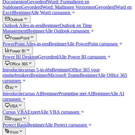
Documenten
Gevorderd
Word: Formulieren en
Sjablonen
Gevorderd
Word: Mailingen Verzorgen
Gevorderd
Word en
Excel
Beginner
Alle
Word
cursussen
Outlook
Outlook Alles-in-een
Beginner
Outlook en Time
Management
Beginner
Alle
Outlook
cursussen
PowerPoint
PowerPoint Alles-in-een
Beginner
Alle
PowerPoint
cursussen
Power BI
Power BI Desktop
Gevorderd
Alle
Power BI
cursussen
Office 365
Introductiecursus 5-in-één
Beginner
Office 365 voor
eindgebruikers
Beginner
Microsoft Teams
Beginner
Alle
Office 365
cursussen
AI
Introductiecursus AI
Beginner
Prompting met AI
Beginner
Alle
AI
cursussen
VBA
Cursus VBA
Expert
Alle
VBA
cursussen
Project
Project Basis
Beginner
Alle
Project
cursussen
Visio