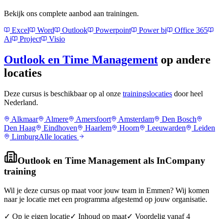
Bekijk ons complete aanbod aan trainingen.
Excel
Word
Outlook
Powerpoint
Power bi
Office 365
Ai
Project
Visio
Outlook en Time Management
op andere
locaties
Deze cursus is beschikbaar op al onze
trainingslocaties
door heel
Nederland.
Alkmaar
Almere
Amersfoort
Amsterdam
Den Bosch
Den Haag
Eindhoven
Haarlem
Hoorn
Leeuwarden
Leiden
Limburg
Alle locaties
Outlook en Time Management
als InCompany
training
Wil je deze cursus op maat voor jouw team in
Emmen
? Wij komen
naar je locatie met een programma afgestemd op jouw organisatie.
✓ Op je eigen locatie
✓ Inhoud op maat
✓ Voordelig vanaf 4