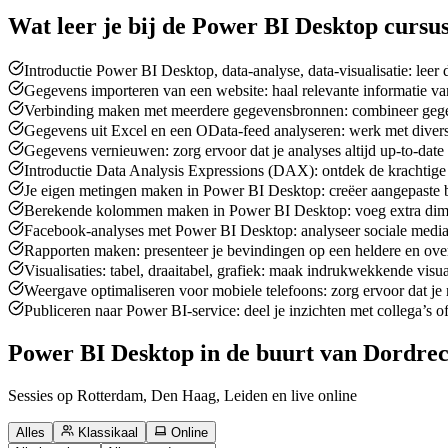
Wat leer je bij de
Power BI Desktop
cursu
Introductie Power BI Desktop, data-analyse, data-visualisatie: leer 
Gegevens importeren van een website: haal relevante informatie van
Verbinding maken met meerdere gegevensbronnen: combineer gegeve
Gegevens uit Excel en een OData-feed analyseren: werk met diverse
Gegevens vernieuwen: zorg ervoor dat je analyses altijd up-to-date
Introductie Data Analysis Expressions (DAX): ontdek de krachtige
Je eigen metingen maken in Power BI Desktop: creëer aangepaste b
Berekende kolommen maken in Power BI Desktop: voeg extra dime
Facebook-analyses met Power BI Desktop: analyseer sociale media
Rapporten maken: presenteer je bevindingen op een heldere en over
Visualisaties: tabel, draaitabel, grafiek: maak indrukwekkende visua
Weergave optimaliseren voor mobiele telefoons: zorg ervoor dat je 
Publiceren naar Power BI-service: deel je inzichten met collega’s o
Power BI Desktop in de buurt van Dordrec
Sessies op Rotterdam, Den Haag, Leiden en live online
Alles
Klassikaal
Online