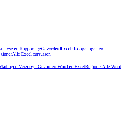
Analyse en Rapportage
Gevorderd
Excel: Koppelingen en
ginner
Alle
Excel
cursussen
Mailingen Verzorgen
Gevorderd
Word en Excel
Beginner
Alle
Word