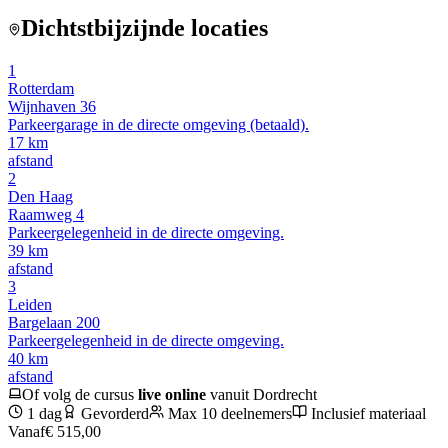
Dichtstbijzijnde locaties
1
Rotterdam
Wijnhaven 36
Parkeergarage in de directe omgeving (betaald).
17
km
afstand
2
Den Haag
Raamweg 4
Parkeergelegenheid in de directe omgeving.
39
km
afstand
3
Leiden
Bargelaan 200
Parkeergelegenheid in de directe omgeving.
40
km
afstand
Of volg de cursus
live online
vanuit
Dordrecht
1 dag
Gevorderd
Max 10 deelnemers
Inclusief materiaal
Vanaf
€ 515,00