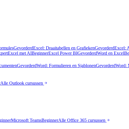
Formules
Gevorderd
Excel: Draaitabellen en Grafieken
Gevorderd
Excel: 
pert
Excel met AI
Beginner
Excel Power BI
Gevorderd
Word en Excel
Be
cumenten
Gevorderd
Word: Formulieren en Sjablonen
Gevorderd
Word: 
r
Alle
Outlook
cursussen
ginner
Microsoft Teams
Beginner
Alle
Office 365
cursussen