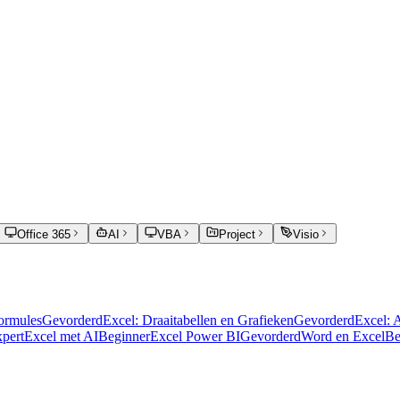
Office 365
AI
VBA
Project
Visio
Formules
Gevorderd
Excel: Draaitabellen en Grafieken
Gevorderd
Excel: 
pert
Excel met AI
Beginner
Excel Power BI
Gevorderd
Word en Excel
Be