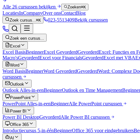
Alle 26 cursussen bekijken
Zoeken
⌘K
Locaties
InCompany
Over ons
Contact
Blog
023-5513409
Bekijk cursussen
Zoek cursus...
⌘K
Zoek een cursus...
Excel
Excel Basis
Beginner
Excel Gevorderd
Gevorderd
Excel: Functies en 
Macro's
Gevorderd
Excel voor Financials
Gevorderd
Excel met VBA
Ex
Word
Word Basis
Beginner
Word Gevorderd
Gevorderd
Word: Complexe Do
cursussen
Outlook
Outlook Alles-in-een
Beginner
Outlook en Time Management
Beginne
PowerPoint
PowerPoint Alles-in-een
Beginner
Alle
PowerPoint
cursussen
Power BI
Power BI Desktop
Gevorderd
Alle
Power BI
cursussen
Office 365
Introductiecursus 5-in-één
Beginner
Office 365 voor eindgebruikers
Be
AI