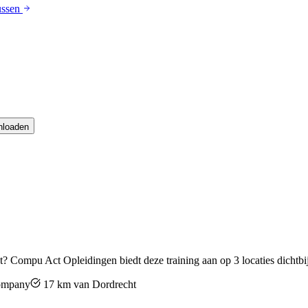
ussen
nloaden
t
? Compu Act Opleidingen biedt deze training aan op
3
locaties dichtbi
company
17
km van
Dordrecht