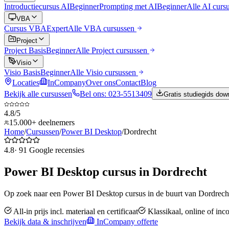
Introductiecursus AI
Beginner
Prompting met AI
Beginner
Alle
AI
curs
VBA
Cursus VBA
Expert
Alle
VBA
cursussen
Project
Project Basis
Beginner
Alle
Project
cursussen
Visio
Visio Basis
Beginner
Alle
Visio
cursussen
Locaties
InCompany
Over ons
Contact
Blog
Bekijk alle cursussen
Bel ons: 023-5513409
Gratis studiegids dow
4.8/5
15.000+ deelnemers
Home
/
Cursussen
/
Power BI Desktop
/
Dordrecht
4.8
·
91
Google recensies
Power BI Desktop
cursus in
Dordrecht
Op zoek naar een
Power BI Desktop
cursus in de buurt van
Dordrech
All-in prijs incl. materiaal en certificaat
Klassikaal, online of in
Bekijk data & inschrijven
InCompany offerte