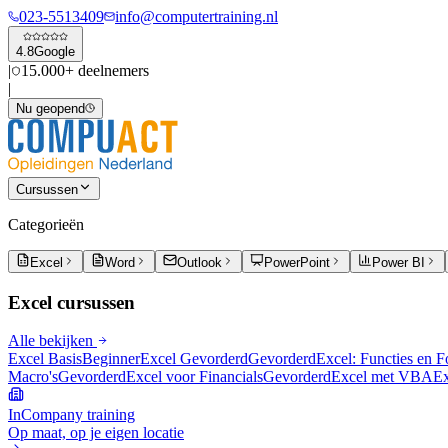
023-5513409
info@computertraining.nl
4.8
Google
|
15.000+ deelnemers
|
Nu geopend
Cursussen
Categorieën
Excel
Word
Outlook
PowerPoint
Power BI
Excel
cursussen
Alle bekijken
Excel Basis
Beginner
Excel Gevorderd
Gevorderd
Excel: Functies en 
Macro's
Gevorderd
Excel voor Financials
Gevorderd
Excel met VBA
Ex
InCompany training
Op maat, op je eigen locatie