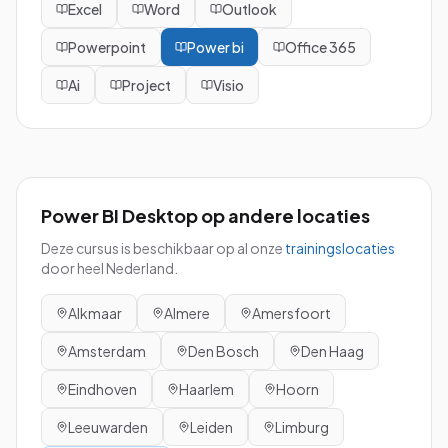
Excel
Word
Outlook
Powerpoint
Power bi
Office 365
Ai
Project
Visio
Power BI Desktop
op andere locaties
Deze cursus is beschikbaar op al onze
trainingslocaties
door heel Nederland.
Alkmaar
Almere
Amersfoort
Amsterdam
Den Bosch
Den Haag
Eindhoven
Haarlem
Hoorn
Leeuwarden
Leiden
Limburg