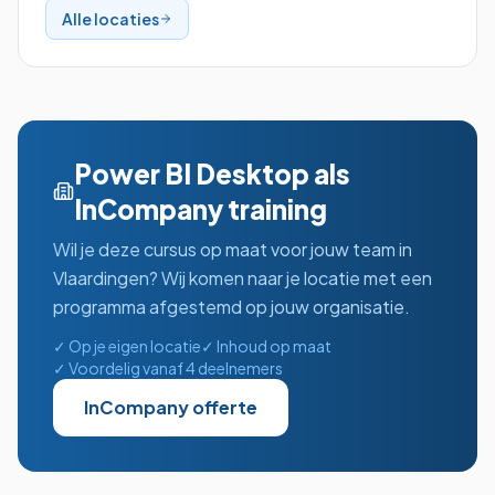
Alle locaties
Power BI Desktop
als
InCompany training
Wil je deze cursus op maat voor jouw team in
Vlaardingen
? Wij komen naar je locatie met een
programma afgestemd op jouw organisatie.
✓ Op je eigen locatie
✓ Inhoud op maat
✓ Voordelig vanaf 4 deelnemers
InCompany offerte