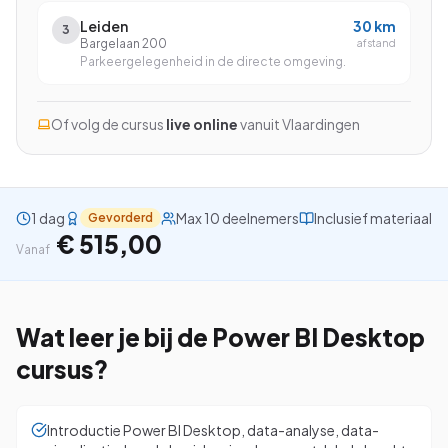
Leiden
30
km
3
Bargelaan 200
afstand
Parkeergelegenheid in de directe omgeving.
Bekijk alle cursussen
Of volg de cursus
live online
vanuit
Vlaardingen
Bel ons: 023-5513409
Gratis studiegids downloaden
1 dag
Max 10 deelnemers
Inclusief materiaal
Gevorderd
€ 515,00
Vanaf
4.8/5
15.000+ deelnemers
Wat leer je bij de
Power BI Desktop
cursus?
Introductie Power BI Desktop, data-analyse, data-