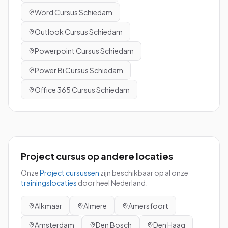
Word
Cursus
Schiedam
Outlook
Cursus
Schiedam
Powerpoint
Cursus
Schiedam
Power Bi
Cursus
Schiedam
Office 365
Cursus
Schiedam
Project
cursus
op andere locaties
Onze
Project
cursussen
zijn beschikbaar op al onze
trainingslocaties
door heel Nederland.
Alkmaar
Almere
Amersfoort
Amsterdam
Den Bosch
Den Haag