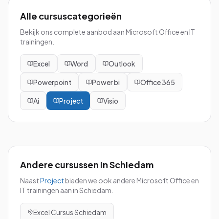
Alle cursuscategorieën
Bekijk ons complete aanbod aan Microsoft Office en IT
trainingen.
Excel
Word
Outlook
Powerpoint
Power bi
Office 365
Ai
Project
Visio
Andere cursussen in
Schiedam
Naast
Project
bieden we ook andere Microsoft Office en
IT trainingen aan in
Schiedam
.
Excel
Cursus
Schiedam