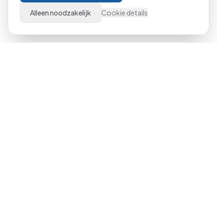
Alleen noodzakelijk
Cookie details
Al meer dan 21 jaar dé specialist in Microsoft Office
trainingen door heel Nederland. Van beginner tot expert,
klassikaal of online.
023-551 3409