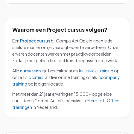
Waarom een
Project
cursus volgen?
Een
Project
cursus
bij Compu Act Opleidingen is de
snelste manier om je vaardigheden te verbeteren. Onze
ervaren docenten werken met praktijkvoorbeelden
zodat je het geleerde direct kunt toepassen op je werk.
Alle
cursussen
zijn beschikbaar als
klassikale training
op
onze
17 locaties
, als live online training of als
incompany
training
op je eigen locatie.
Met meer dan 21 jaar ervaring en 15.000+ opgeleide
cursisten is Compu Act dé specialist in
Microsoft Office
trainingen
in Nederland.