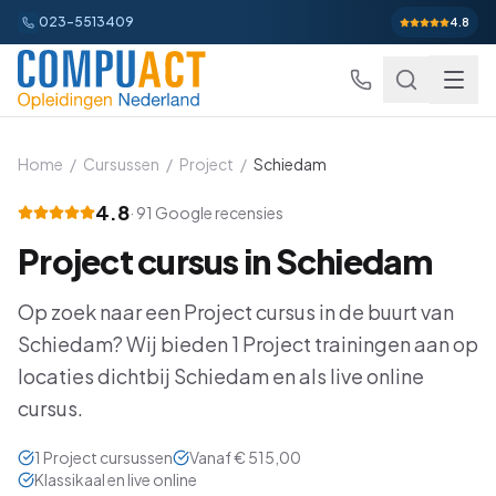
023-5513409
4.8
Home
/
Cursussen
/
Project
/
Schiedam
4.8
·
91
Google recensies
Excel
Project
cursus in
Schiedam
Excel Basis
Word
Beginner
Op zoek naar een
Project
cursus in de buurt van
Excel Gevorderd
Gevorderd
Word Basis
Outlook
Beginner
Schiedam
? Wij bieden
1
Project
trainingen aan op
Excel: Functies en Formules
locaties dichtbij
Schiedam
en als live online
Gevorderd
Word Gevorderd
Gevorderd
Outlook Alles-in-een
PowerPoint
Beginner
cursus.
Excel: Draaitabellen en Grafieken
Gevorderd
Word: Complexe Documenten
Gevorderd
Outlook en Time Management
Beginner
PowerPoint Alles-in-een
Power BI
Beginner
1
Project
cursussen
Vanaf
€ 515,00
Excel: Analyse en Rapportage
Gevorderd
Word: Formulieren en Sjablonen
Gevorderd
Klassikaal en live online