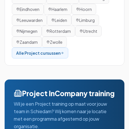
Eindhoven
Haarlem
Hoorn
Leeuwarden
Leiden
Limburg
Nijmegen
Rotterdam
Utrecht
Zaandam
Zwolle
Alle
Project
cursussen
Project
InCompany training
Wil je een
Project
training op maat voor jouw
team in
Schiedam
? Wij komen naar je locatie
met een programma afgestemd op jouw
organisatie.