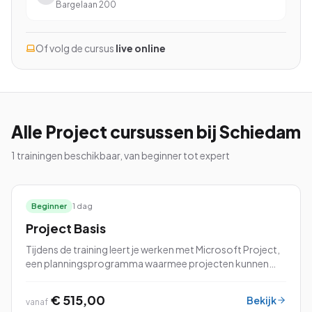
Bargelaan 200
Of volg de cursus
live online
Bekijk alle cursussen
Bel ons: 023-5513409
Alle
Project
cursussen
bij Schiedam
Gratis studiegids downloaden
1
trainingen beschikbaar, van beginner tot expert
4.8/5
15.000+ deelnemers
Beginner
1 dag
Project Basis
Tijdens de training leert je werken met Microsoft Project,
een planningsprogramma waarmee projecten kunnen
worden gepland en beheerd. Tijdens de cursus leert je
werken met de vele mogelijkheden.
€ 515,00
Bekijk
vanaf