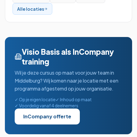
Alle locaties
Visio Basis
als InCompany
training
Wil je deze cursus op maat voor jouw team in
Middelburg
? Wij komen naar je locatie met een
programma afgestemd op jouw organisatie.
✓ Op je eigen locatie
✓ Inhoud op maat
✓ Voordelig vanaf 4 deelnemers
InCompany offerte