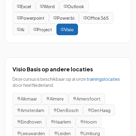
Excel
Word
Outlook
Powerpoint
Power bi
Office 365
Ai
Project
Visio
Visio Basis
op andere locaties
Deze cursus is beschikbaar op al onze
trainingslocaties
door heel Nederland.
Alkmaar
Almere
Amersfoort
Amsterdam
Den Bosch
Den Haag
Eindhoven
Haarlem
Hoorn
Leeuwarden
Leiden
Limburg