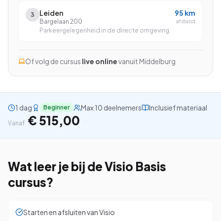
Leiden
95
km
3
Bargelaan 200
afstand
Parkeergelegenheid in de directe omgeving.
Bekijk alle cursussen
Of volg de cursus
live online
vanuit
Middelburg
Bel ons: 023-5513409
Gratis studiegids downloaden
1 dag
Max 10 deelnemers
Inclusief materiaal
Beginner
€ 515,00
Vanaf
4.8/5
15.000+ deelnemers
Wat leer je bij de
Visio Basis
cursus?
Starten en afsluiten van Visio