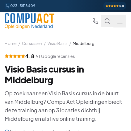
023-5513409
4.8
Home
/
Cursussen
/
Visio Basis
/
Middelburg
4.8
·
91
Google recensies
Excel
Visio Basis
cursus in
Excel Basis
Word
Beginner
Middelburg
Excel Gevorderd
Gevorderd
Word Basis
Outlook
Beginner
Op zoek naar een
Visio Basis
cursus in de buurt
Excel: Functies en Formules
Gevorderd
van
Middelburg
Word Gevorderd
? Compu Act Opleidingen biedt
Gevorderd
Outlook Alles-in-een
PowerPoint
Beginner
deze training aan op
3
locaties dichtbij
Excel: Draaitabellen en Grafieken
Gevorderd
Word: Complexe Documenten
Gevorderd
Outlook en Time Management
Beginner
Middelburg
en als live online training.
PowerPoint Alles-in-een
Power BI
Beginner
Excel: Analyse en Rapportage
Gevorderd
Word: Formulieren en Sjablonen
Gevorderd