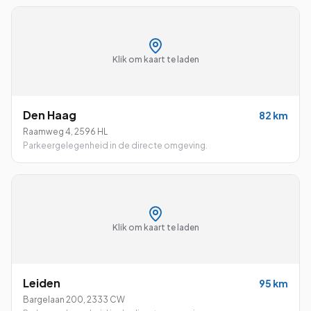
Klik om kaart te laden
Den Haag
82
km
Raamweg 4
,
2596 HL
Parkeergelegenheid in de directe omgeving.
Klik om kaart te laden
Leiden
95
km
Bargelaan 200
,
2333 CW