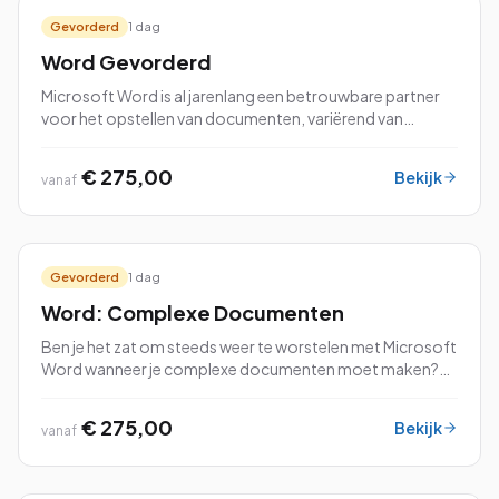
Gevorderd
1 dag
Word Gevorderd
Microsoft Word is al jarenlang een betrouwbare partner
voor het opstellen van documenten, variërend van
eenvoudige brieven tot uitgebreide rapporten en
professionele cv's. Als je de basisvaardighed...
€ 275,00
Bekijk
vanaf
Gevorderd
1 dag
Word: Complexe Documenten
Ben je het zat om steeds weer te worstelen met Microsoft
Word wanneer je complexe documenten moet maken?
Maak je geen zorgen meer! Onze cursus “Word: Complexe
Documenten” is speciaal ontworpen om jou de kneepjes
€ 275,00
Bekijk
vanaf
van het vak te leren. Tijdens deze cursus duiken we diep in
de geavanceerde functies van Word, zoals het maken van
dynamische inhoudsopgaven, het werken met sjablonen