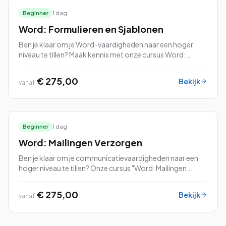
en stijlen, en het beheren van grote documenten.
Beginner
1 dag
Word: Formulieren en Sjablonen
Ben je klaar om je Word-vaardigheden naar een hoger
niveau te tillen? Maak kennis met onze cursus Word:
Formulieren & Sjablonen – de perfecte manier om het
meeste uit dit veelzijdige tekstverwerkin...
€ 275,00
Bekijk
vanaf
Beginner
1 dag
Word: Mailingen Verzorgen
Ben je klaar om je communicatievaardigheden naar een
hoger niveau te tillen? Onze cursus "Word: Mailingen
Verzorgen" is dan precies wat je zoekt!
€ 275,00
Bekijk
vanaf