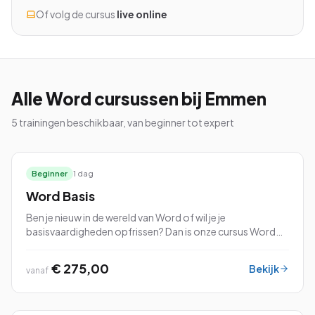
Of volg de cursus
live online
Bekijk alle cursussen
Alle
Word
cursussen
bij Emmen
Bel ons: 023-5513409
5
trainingen beschikbaar, van beginner tot expert
Gratis studiegids downloaden
Beginner
1 dag
4.8/5
15.000+ deelnemers
Word Basis
Ben je nieuw in de wereld van Word of wil je je
basisvaardigheden opfrissen? Dan is onze cursus Word
Basis perfect voor jou!
€ 275,00
Bekijk
vanaf