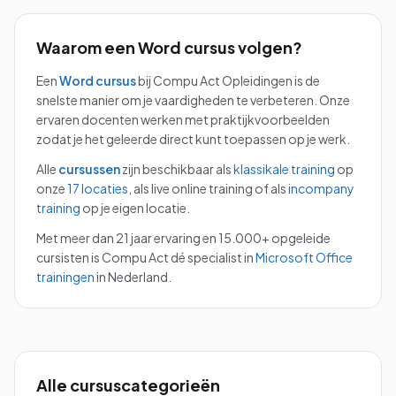
Waarom een
Word
cursus volgen?
Een
Word
cursus
bij Compu Act Opleidingen is de
snelste manier om je vaardigheden te verbeteren. Onze
ervaren docenten werken met praktijkvoorbeelden
zodat je het geleerde direct kunt toepassen op je werk.
Alle
cursussen
zijn beschikbaar als
klassikale training
op
onze
17 locaties
, als live online training of als
incompany
training
op je eigen locatie.
Met meer dan 21 jaar ervaring en 15.000+ opgeleide
cursisten is Compu Act dé specialist in
Microsoft Office
trainingen
in Nederland.
Alle cursuscategorieën