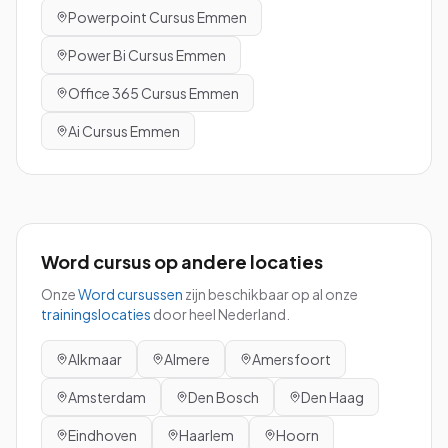
Powerpoint
Cursus
Emmen
Power Bi
Cursus
Emmen
Office 365
Cursus
Emmen
Ai
Cursus
Emmen
Word
cursus
op andere locaties
Onze
Word
cursussen
zijn beschikbaar op al onze
trainingslocaties
door heel Nederland.
Alkmaar
Almere
Amersfoort
Amsterdam
Den Bosch
Den Haag
Eindhoven
Haarlem
Hoorn