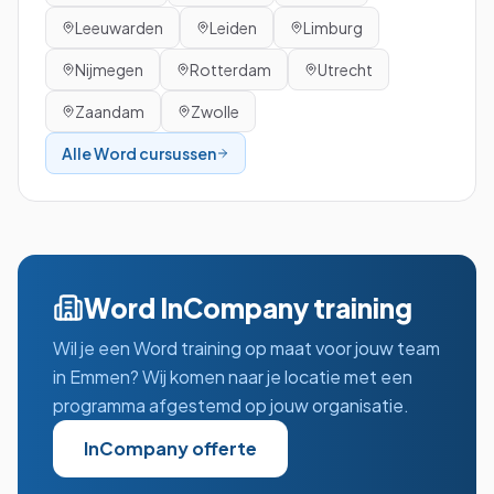
Leeuwarden
Leiden
Limburg
Nijmegen
Rotterdam
Utrecht
Zaandam
Zwolle
Alle
Word
cursussen
Word
InCompany training
Wil je een
Word
training op maat voor jouw team
in
Emmen
? Wij komen naar je locatie met een
programma afgestemd op jouw organisatie.
InCompany offerte