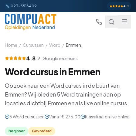
023-5513409
4.8
Home
/
Cursussen
/
Word
/
Emmen
4.8
·
91
Google recensies
Excel
Word
cursus in
Emmen
Excel Basis
Word
Beginner
Op zoek naar een
Word
cursus in de buurt van
Excel Gevorderd
Gevorderd
Word Basis
Outlook
Beginner
Emmen
? Wij bieden
5
Word
trainingen aan op
Excel: Functies en Formules
locaties dichtbij
Emmen
en als live online cursus.
Gevorderd
Word Gevorderd
Gevorderd
Outlook Alles-in-een
PowerPoint
Beginner
Excel: Draaitabellen en Grafieken
Gevorderd
5
Word
cursussen
Vanaf
€ 275,00
Klassikaal en live online
Word: Complexe Documenten
Gevorderd
Outlook en Time Management
Beginner
PowerPoint Alles-in-een
Power BI
Beginner
Excel: Analyse en Rapportage
Gevorderd
Word: Formulieren en Sjablonen
Gevorderd
Beginner
Gevorderd