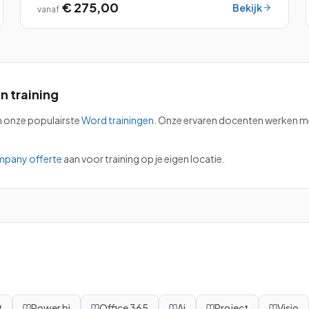
€ 275,00
Bekijk
vanaf
en
training
n onze populairste
Word
trainingen
.
Onze ervaren docenten werken met
mpany offerte
aan voor training op je eigen locatie.
t
Power bi
Office 365
Ai
Project
Visio