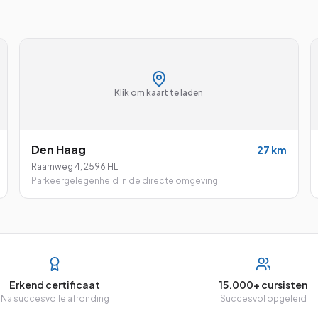
Klik om kaart te laden
Den Haag
27
km
Raamweg 4
,
2596 HL
Parkeergelegenheid in de directe omgeving.
Erkend certificaat
15.000+ cursisten
Na succesvolle afronding
Succesvol opgeleid