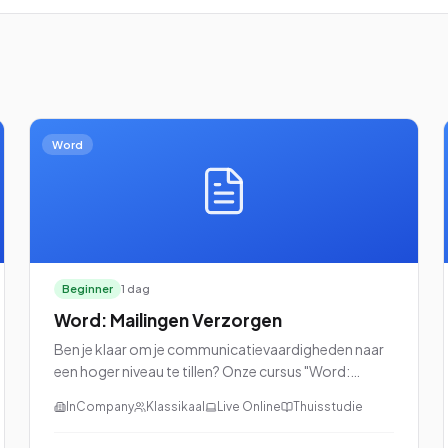
Word
Beginner
1 dag
Word: Mailingen Verzorgen
Ben je klaar om je communicatievaardigheden naar
een hoger niveau te tillen? Onze cursus "Word:
Mailingen Verzorgen" is dan precies wat je zoekt!
InCompany
Klassikaal
Live Online
Thuisstudie