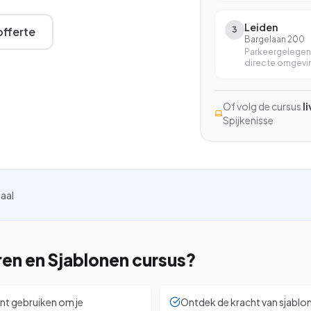
Excel met AI
Leiden
fferte
3
Excel Power BI
Bargelaan 200
Parkeergelegen
Word en Excel
directe omgevi
InCompany training
Of volg de cursus
l
Op maat, op je eigen locatie
Spijkenisse
kijken
iaal
en en Sjablonen
cursus?
kunt gebruiken om je
Ontdek de kracht van sjablone