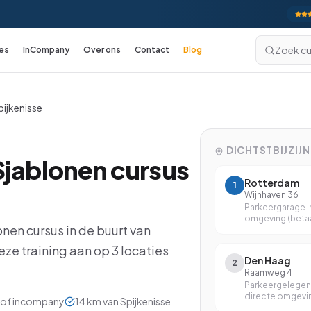
Zoek cu
es
InCompany
Over ons
Contact
Blog
Excel
cursussen
pijkenisse
Excel Basis
Excel Gevorderd
DICHTSTBIJZIJ
Sjablonen
cursus
Excel: Functies en Formules
Rotterdam
1
Excel: Draaitabellen en Grafieken
Wijnhaven 36
Parkeergarage i
Excel: Analyse en Rapportage
omgeving (betaa
onen
cursus in de buurt van
Excel: Koppelingen en Macro's
eze training aan op
3
locaties
Den Haag
2
Excel voor Financials
Raamweg 4
Parkeergelegen
Excel met VBA
directe omgevi
ne of incompany
14
km van
Spijkenisse