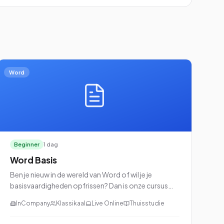
Word
Beginner
1 dag
Word Basis
Ben je nieuw in de wereld van Word of wil je je
basisvaardigheden opfrissen? Dan is onze cursus
Word Basis perfect voor jou!
InCompany
Klassikaal
Live Online
Thuisstudie