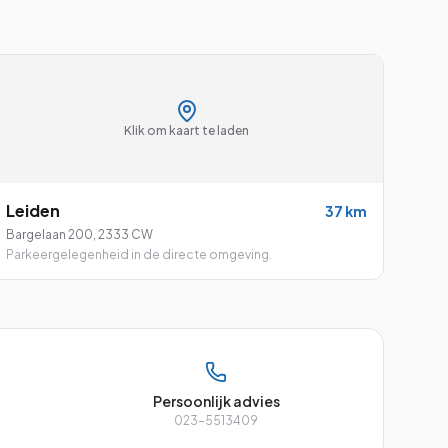
Klik om kaart te laden
Leiden
37
km
Bargelaan 200
,
2333 CW
Parkeergelegenheid in de directe omgeving.
Persoonlijk advies
023-5513409