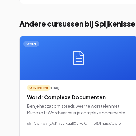
Andere cursussen
bij Spijkenisse
Word
Gevorderd
1 dag
Word: Complexe Documenten
Ben je het zat om steeds weer te worstelen met
Microsoft Word wanneer je complexe documenten
moet maken? Maak je geen zorgen meer! Onze
InCompany
Klassikaal
Live Online
Thuisstudie
cursus “Word: Complexe Documenten” is speciaal
ontworpen om jou de kneepjes van het vak te leren.