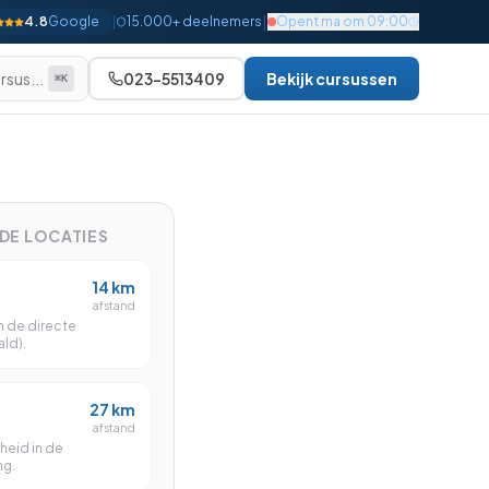
|
4.8
Google
|
15.000+ deelnemers
Opent ma om 09:00
rsus...
023-5513409
Bekijk cursussen
⌘K
Alle bekijken
Beginner
Gevorderd
NDE LOCATIES
Gevorderd
14
km
Gevorderd
afstand
n de directe
Gevorderd
ld).
Gevorderd
27
km
Gevorderd
afstand
heid in de
Expert
ng.