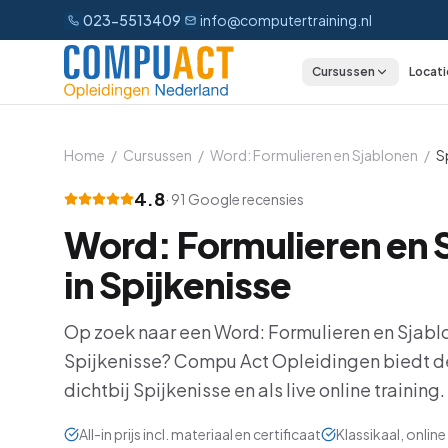
023-5513409
info@computertraining.nl
Cursussen
Locati
CATEGORIEËN
Excel
Home
/
Cursussen
/
Word: Formulieren en Sjablonen
/
S
Word
4.8
·
91
Google recensies
Word: Formulieren en 
Outlook
in
Spijkenisse
PowerPoint
Op zoek naar een
Word: Formulieren en Sjabl
Power BI
Spijkenisse
? Compu Act Opleidingen biedt d
Office 365
dichtbij
Spijkenisse
en als live online training.
AI
All-in prijs incl. materiaal en certificaat
Klassikaal, onli