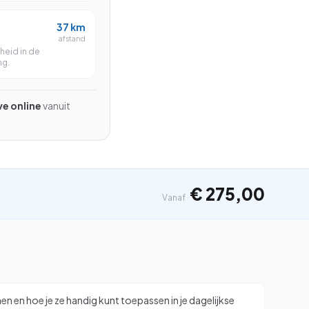
Beginner
37
km
Gevorderd
afstand
heid in de
Beginner
ng.
ive online
vanuit
Zoeken
⌘K
€ 275,00
Vanaf
n en hoe je ze handig kunt toepassen in je dagelijkse