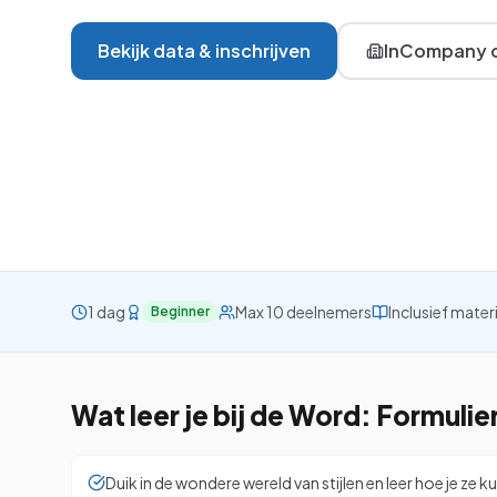
VBA
Bekijk data & inschrijven
InCompany o
Project
Visio
Alle 26 cursussen be
1 dag
Max 10 deelnemers
Inclusief mater
Beginner
Wat leer je bij de
Word: Formulier
Duik in de wondere wereld van stijlen en leer hoe je ze 