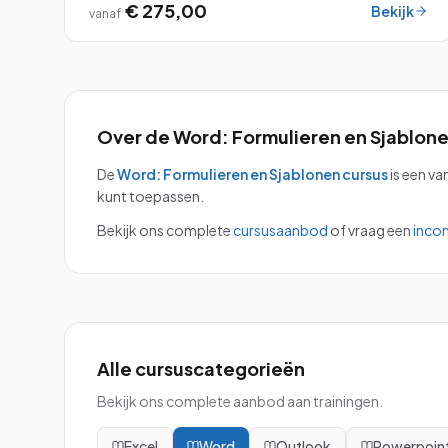
€ 275,00
Tijdens deze cursus duiken we diep in de
Bekijk
vanaf
geavanceerde functies van Word, zoals het maken
van dynamische inhoudsopgaven, het werken met
sjablonen en stijlen, en het beheren van grote
documenten.
Over de
Word: Formulieren en Sjablon
De
Word: Formulieren en Sjablonen
cursus
is een va
kunt toepassen.
Bekijk ons complete
cursusaanbod
of vraag een
inco
Alle cursuscategorieën
Bekijk ons complete aanbod aan trainingen.
Excel
Word
Outlook
Powerpoin