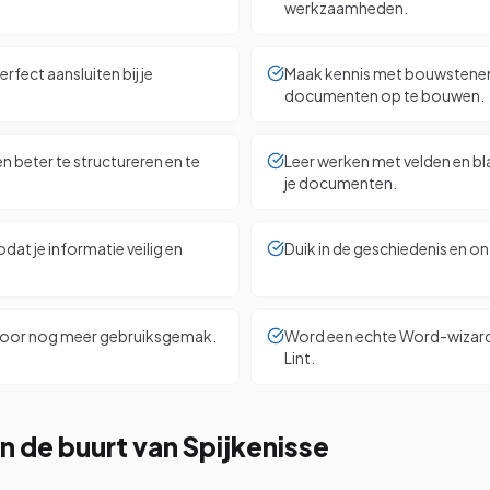
werkzaamheden.
fect aansluiten bij je
Maak kennis met bouwstenen, 
documenten op te bouwen.
 beter te structureren en te
Leer werken met velden en bl
je documenten.
dat je informatie veilig en
Duik in de geschiedenis en on
 voor nog meer gebruiksgemak.
Word een echte Word-wizard d
Lint.
n de buurt van Spijkenisse