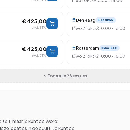
do 1 okt.
10:00 - 16:00
Den Haag
€ 425,00
Klassikaal
excl. BTW
wo 21 okt.
10:00 - 16:00
Rotterdam
€ 425,00
Klassikaal
excl. BTW
wo 21 okt.
10:00 - 16:00
Toon alle
28
sessies
e
zelf, maar je kunt de
Word:
eze locaties in de buurt. Je kunt de