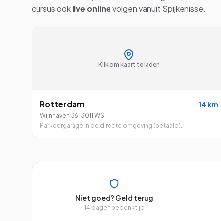
cursus ook
live online
volgen vanuit
Spijkenisse
.
Klik om kaart te laden
Rotterdam
14
km
Wijnhaven 36
,
3011 WS
Parkeergarage in de directe omgeving (betaald).
Niet goed? Geld terug
14 dagen bedenktijd